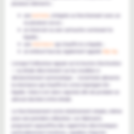
plusieurs éléments :
une
batterie
, intégrée ou fonctionnant avec un
ou plusieurs accus ;
un réservoir ou une cartouche contenant le
liquide ;
une
résistance
qui chauffe le e-liquide ;
un embout buccal, également appelé
drip tip
.
Lorsque l'utilisateur appuie sur le bouton d'activation
— ou inhale directement sur les modèles à
déclenchement automatique — la batterie alimente
la résistance qui chauffe le coton imprégné d'e-
liquide. Celui-ci est alors vaporisé afin de produire un
aérosol destiné à être inhalé.
Le fonctionnement reste relativement simple, même
pour une première utilisation. Les fabricants
proposent aujourd'hui des cigarettes électroniques
particulièrement intuitives, capables d'ajuster