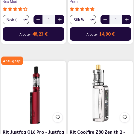
Box Mod
Pods
48,23 €
14,90 €
Ajouter
Ajouter
Anti-gaspi
Kit Justfog Q16 Pro - Justfog
Kit Coolfire Z80 Zenith 2 -