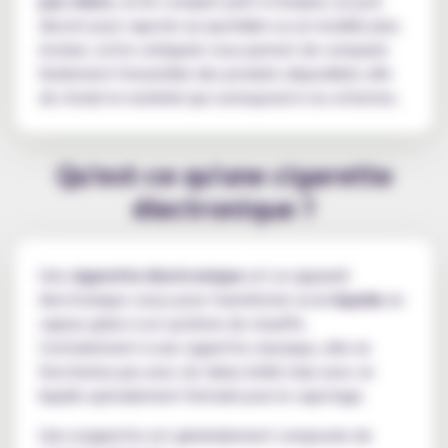
pas chère
, un kit complet prêt à l'emploi, un pod
discret pour vapoter au quotidien ou un modèle plus
évolué, cette catégorie vous permet de comparer
facilement l'ensemble des produits disponibles afin
de choisir le matériel qui correspond à vos attentes.
Qu'est-ce qu'une cigarette
électronique ?
Une
cigarette électronique
est un appareil
électronique conçu pour transformer un
e-liquide
en
vapeur grâce à un système de chauffe.
Contrairement à une cigarette classique, elle ne
fonctionne pas avec du tabac brûlé mais avec un
liquide spécialement formulé pour le vapotage.
Une ecigarette est généralement composée de