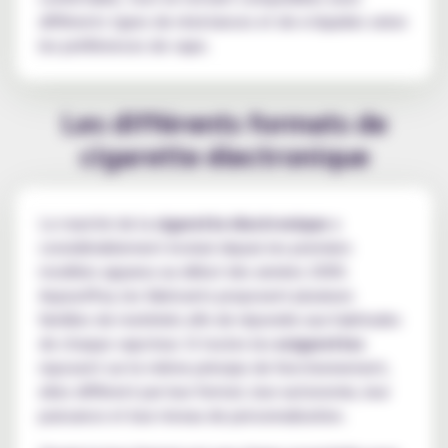
différents types de résistances et de e-liquides selon
les préférences de vape.
Les différents formats de
cigarette électronique
Le marché de la
cigarette électronique
a
considérablement évolué depuis les premiers
modèles apparus au début des années 2000.
Aujourd'hui, les fabricants proposent plusieurs
familles de matériels afin de répondre aux habitudes
de chaque vapoteur. Si toutes les
ecigarettes
reposent sur le même principe de fonctionnement,
elles diffèrent par leur format, leur autonomie, leur
puissance et leur niveau de personnalisation.