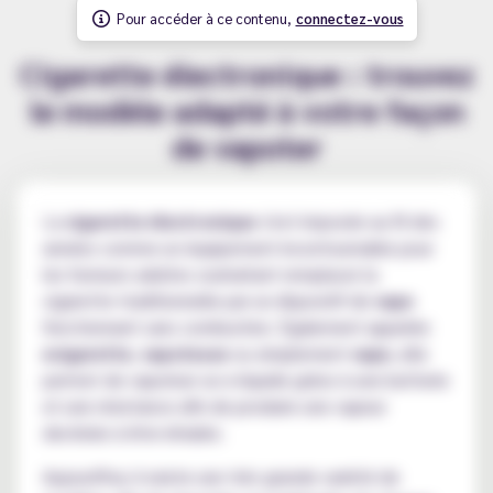
Pour accéder à ce contenu,
connectez-vous
Cigarette électronique : trouvez
le modèle adapté à votre façon
de vapoter
La
cigarette électronique
s'est imposée au fil des
années comme un équipement incontournable pour
les fumeurs adultes souhaitant remplacer la
cigarette traditionnelle par un dispositif de
vape
fonctionnant sans combustion. Également appelée
ecigarette
,
vapoteuse
ou simplement
vape
, elle
permet de vaporiser un e-liquide grâce à une batterie
et une résistance afin de produire une vapeur
destinée à être inhalée.
Aujourd'hui, il existe une très grande variété de