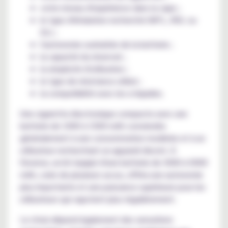
votre niveau d'expérience dans la vape ;
le type d'inhalation recherché (MTL, RDL ou
DL) ;
l'autonomie souhaitée de la batterie ;
la capacité du réservoir ;
la simplicité d'utilisation ;
le type de résistance utilisé ;
la compatibilité avec les e-liquides.
Une cigarette électronique compacte avec une
batterie de 1000 à 1500 mAh conviendra
généralement à une consommation modérée et à un
utilisateur recherchant un appareil discret. À
l'inverse, un kit équipé d'une batterie de 3000 à 5000
mAh, voire de plusieurs accus, offrira une autonomie
plus importante et une puissance supérieure pour les
utilisateurs qui vapotent plus régulièrement.
Le choix dépend également des sensations