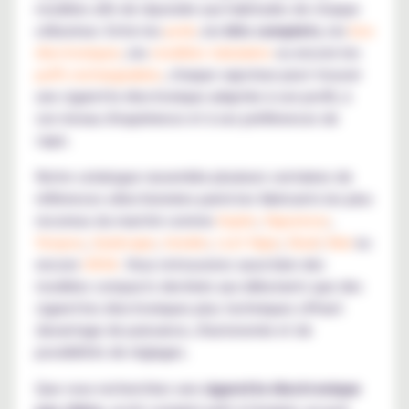
modèles afin de répondre aux habitudes de chaque
utilisateur. Entre les
pods
, les
kits complets
, les
box
électroniques
, les
modèles tubulaires
ou encore les
puffs rechargeables
, chaque vapoteur peut trouver
une cigarette électronique adaptée à son profil, à
son niveau d'expérience et à ses préférences de
vape.
Notre catalogue rassemble plusieurs centaines de
références sélectionnées parmi les fabricants les plus
reconnus du marché comme
Aspire
,
Vaporesso
,
Voopoo
,
Geekvape
,
Innokin
,
Lost Vape
,
Eleaf
,
Kiwi
ou
encore
OXVA
. Vous retrouverez aussi bien des
modèles compacts destinés aux débutants que des
cigarettes électroniques plus techniques offrant
davantage de puissance, d'autonomie et de
possibilités de réglages.
Que vous recherchiez une
cigarette électronique