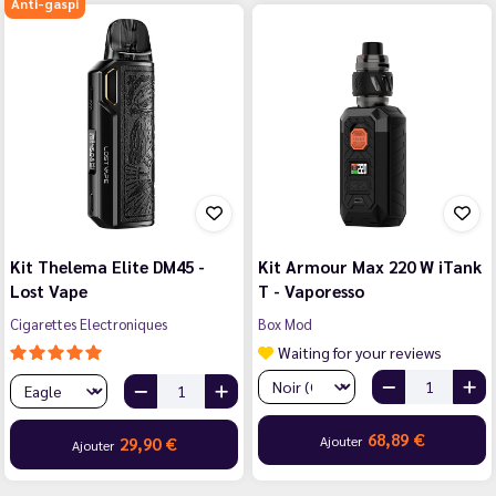
Anti-gaspi
Kit Thelema Elite DM45 -
Kit Armour Max 220 W iTank
Lost Vape
T - Vaporesso
Cigarettes Electroniques
Box Mod
Waiting for your reviews
68,89 €
Ajouter
29,90 €
Ajouter