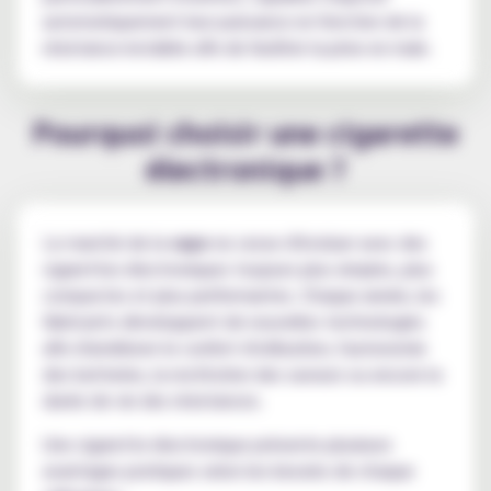
automatiquement leur puissance en fonction de la
résistance installée afin de faciliter la prise en main.
Pourquoi choisir une cigarette
électronique ?
Le marché de la
vape
ne cesse d'évoluer avec des
cigarettes électroniques toujours plus simples, plus
compactes et plus performantes. Chaque année, les
fabricants développent de nouvelles technologies
afin d'améliorer le confort d'utilisation, l'autonomie
des batteries, la restitution des saveurs ou encore la
durée de vie des résistances.
Une cigarette électronique présente plusieurs
avantages pratiques selon les besoins de chaque