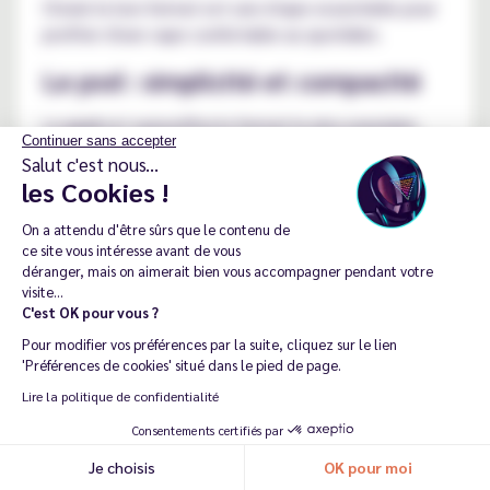
Choisir le bon format est une étape essentielle pour
profiter d'une vape confortable au quotidien.
Le pod : simplicité et compacité
Le
pod
est aujourd'hui le format le plus populaire.
Continuer sans accepter
Compact, léger et simple à utiliser, il séduit aussi bien
Salut c'est nous...
les nouveaux utilisateurs que les vapoteurs
les Cookies !
expérimentés recherchant un matériel discret.
On a attendu d'être sûrs que le contenu de
Il fonctionne avec une cartouche clipsée contenant
ce site vous intéresse avant de vous
déranger, mais on aimerait bien vous accompagner pendant votre
le e-liquide ainsi qu'une résistance intégrée ou
visite...
remplaçable selon les modèles.
C'est OK pour vous ?
Les principaux avantages du pod sont :
Pour modifier vos préférences par la suite, cliquez sur le lien
'Préférences de cookies' situé dans le pied de page.
format compact facile à transporter ;
Lire la politique de confidentialité
batterie intégrée rechargeable en USB-C ;
Consentements certifiés par
entretien limité ;
remplissage simple ;
Je choisis
OK pour moi
Recommander ma dernière commande