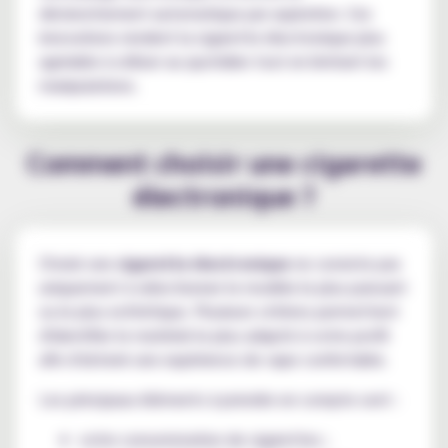
déclenchement automatique par aspiration. Ces
innovations rendent la cigarette électronique plus
agréable à utiliser au quotidien tout en limitant les
manipulations.
Comment choisir une cigarette
électronique ?
Choisir une
cigarette électronique
ne consiste pas
uniquement à sélectionner le modèle le plus puissant
ou le plus esthétique. Plusieurs critères permettent
d'identifier le matériel le plus adapté à votre profil
afin d'obtenir une expérience de vape confortable.
Les principaux éléments à prendre en compte sont :
votre consommation de cigarettes ;