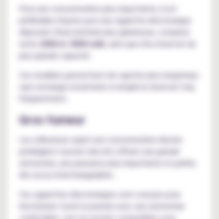
Pour une consommation plus importante, il est
préférable d'opter pour une cigarette électronique
disposant d'une batterie plus généreuse, comprise
entre
2000 et 3000 mAh
, ainsi que d'un réservoir de
plus grande capacité.
Ces modèles permettent de vapoter plus longtemps
sans recharger la batterie ni remplir le réservoir trop
fréquemment.
Gros fumeur
Les utilisateurs ayant une consommation élevée
privilégient souvent des kits offrant une grande
autonomie, une puissance plus importante et parfois
des accus interchangeables.
Ces cigarettes électroniques sont conçues pour
fonctionner toute la journée avec une autonomie
confortable, tout en restant compatibles avec