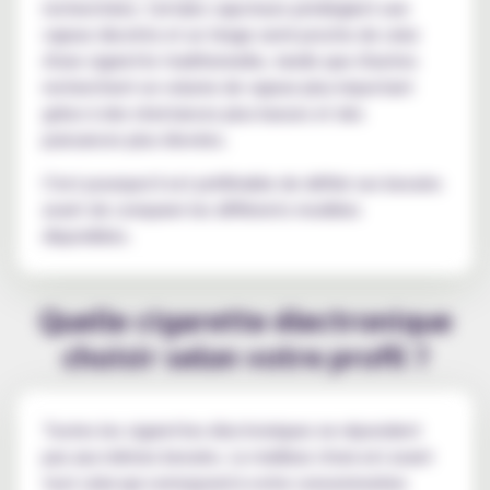
recherchées. Certains vapoteurs privilégient une
vapeur discrète et un tirage serré proche de celui
d'une cigarette traditionnelle, tandis que d'autres
recherchent un volume de vapeur plus important
grâce à des résistances plus basses et des
puissances plus élevées.
C'est pourquoi il est préférable de définir ses besoins
avant de comparer les différents modèles
disponibles.
Quelle cigarette électronique
choisir selon votre profil ?
Toutes les cigarettes électroniques ne répondent
pas aux mêmes besoins. Le meilleur choix est avant
tout celui qui correspond à votre consommation