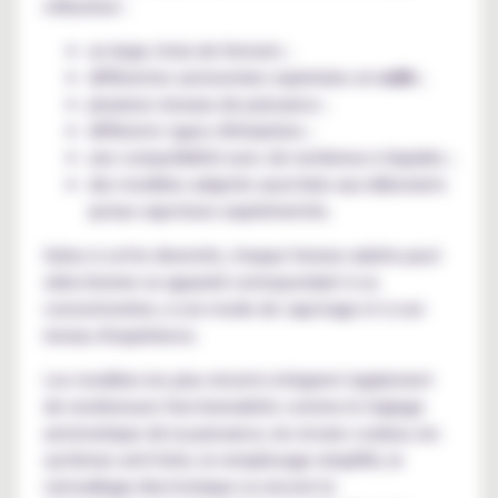
utilisateur :
un large choix de formats ;
différentes autonomies exprimées en
mAh
;
plusieurs niveaux de puissance ;
différents types d'inhalation ;
une compatibilité avec de nombreux e-liquides ;
des modèles adaptés aussi bien aux débutants
qu'aux vapoteurs expérimentés.
Grâce à cette diversité, chaque fumeur adulte peut
sélectionner un appareil correspondant à sa
consommation, à son mode de vapotage et à son
niveau d'expérience.
Les modèles les plus récents intègrent également
de nombreuses fonctionnalités comme le réglage
automatique de la puissance, les écrans couleur, les
systèmes anti-fuite, le remplissage simplifié, le
verrouillage électronique ou encore le