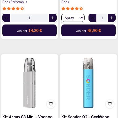
Pods Préremplis
Pods
14,20 €
43,90 €
Ajouter
Ajouter
Kit Argus G3 Mini - Voopoo
Kit Sonder Q2 - GeekVape