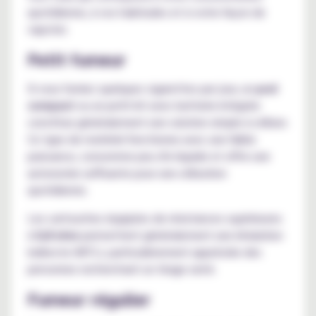
quotidienne, à vos habitudes et à votre façon de
vapoter.
Petit fumeur
Si vous fumiez quelques cigarettes par jour, un
pod
compact
ou un petit kit avec batterie intégrée
constitue généralement une solution simple à utiliser.
Ce type de matériel fonctionne avec une faible
puissance, consomme peu d'e-liquide et offre une
autonomie suffisante pour une utilisation
quotidienne.
Les cartouches équipées de résistances supérieures
à
0,8 ohm
permettent généralement une inhalation
indirecte (MTL), particulièrement appréciée des
personnes recherchant un tirage serré.
Fumeur régulier