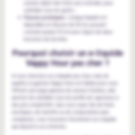
saveurs allant des fruits aux cocktails, pour
satisfaire tous les goûts ;
Flacons pratiques :
chaque liquide est
disponible en flacons de 50 ml, pouvant
contenir jusqu'à 70 ml avec l'ajout de deux
boosters de nicotine.
Pourquoi choisir un e-liquide
Vappy Hour pas cher ?
Si vous cherchez un e-liquide pas cher, mais de
qualité, la gamme Vappy Hour est idéale pour vous.
Offrant une large gamme de saveurs fruitées, elle
permet de satisfaire tous les profils de vapoteurs à
des prix compétitifs. Que vous soyez fan de fruits
exotiques, de menthe ou de compositions plus
complexes, vous trouverez forcément un e-liquide
qui répond à vos attentes.