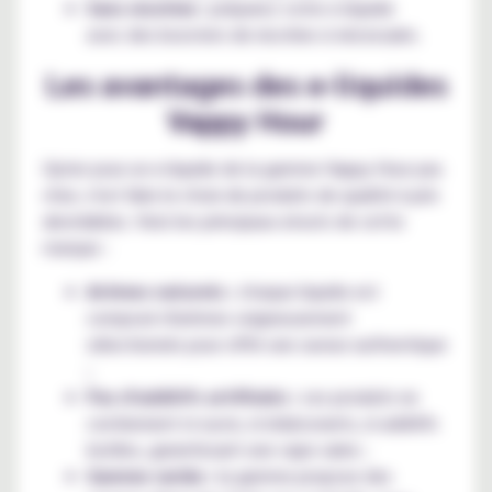
Sans nicotine :
préparez votre e-liquide
avec des boosters de nicotine si nécessaire.
Les avantages des e-liquides
Vappy Hour
Opter pour un e-liquide de la gamme Vappy Hour pas
cher, c'est faire le choix de produits de qualité à prix
abordables. Voici les principaux atouts de cette
marque :
Arômes naturels :
chaque liquide est
composé d'arômes soigneusement
sélectionnés pour offrir une saveur authentique
;
Pas d'additifs artificiels :
ces produits ne
contiennent ni sucre, ni édulcorants, ni additifs
inutiles, garantissant une vape saine ;
Gamme variée :
la gamme propose des