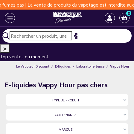
| La vente de produits du vapotage est interdite aux moins de 18
0
Top ventes du moment
Le Vapoteur Discount
E-liquides
Laboratoire Sense
Vappy Hour
E-liquides Vappy Hour pas chers
TYPE DE PRODUIT
CONTENANCE
MARQUE