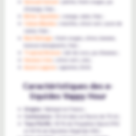
Sensual Sunset
:
pêche, fruits rouges, jus
d'orange, frais ;
Bitter Sparkles
:
orange, raisin, frais ;
Cuban Mambo
:
menthe, citron vert, sucre de
canne, frais ;
Red Voltage
:
fruits rouges, citron, banane,
boisson énergisante, frais ;
Tropical Breeze
:
lait de coco, jus d'ananas ;
Havana Cola
:
citron vert, cola ;
Azure Lagoon
:
agrumes, litchi.
Caractéristiques des e-
liquides Vappy Hour
Origine :
fabriqué en France ;
Contenance :
50 ml dans un flacon de 70 ml ;
Taux PG/VG :
50 % de Propylène Glycol (PG)
et 50 % de Glycérine Végétale (VG) ;