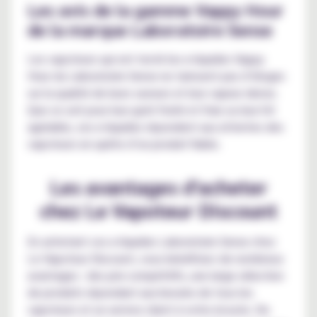
Les avis de la gamme Vappy Hour
de la marque Laboratoire Sense
Les vapoteurs qui ont testé les e-liquides Vappy
Hour du Laboratoire Sense ne tarissent pas d’éloges
sur la qualité de leurs saveurs et leur vapeur dense.
Que ce soit pour leur goût fruité et frais ou leur hit
agréable, ces e-liquides répondent aux attentes des
vapoteurs en quête d’un produit fiable.
Les avantages d'acheter
chez Le Vapoteur Discount
En achetant vos e-liquides Laboratoire Sense chez
Le Vapoteur Discount, vous bénéficiez de nombreux
avantages : des prix compétitifs, une large sélection
de produits répondant aux besoins de tous les
vapoteurs et un service client à votre écoute. De