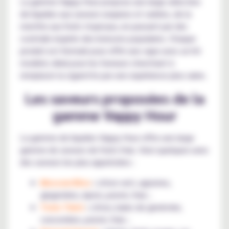
La gamme Vappy Hour propose une large sélection
de liquides aux saveurs exquises et variées, de la
menthe aux fruits tropicaux, en passant par des
cocktails inspirés des boissons populaires. Chaque
produit est formulé pour offrir une vape avec un hit
modéré, idéal pour les fumeurs cherchant à
remplacer la cigarette par une expérience plus saine.
Les saveurs proposées de la
gamme Vappy Hour
La gamme de liquides Vappy Hour offre une large
gamme de saveurs de fruits frais. Voici quelques-unes
des saveurs les plus appréciées :
Moscow Bliss
:
citron vert, agrumes,
gingembre, épicé, poivré, frais ;
Tonic Twist
:
citron, baies de genévrier,
concombre, poivré, frais ;