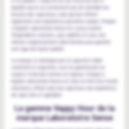
et la qualité. L'objectif est de concevoir des e-
liquides qui ne se contentent pas de satisfaire les
besoins des vapoteurs, mais qui leur offrent
également une expérience gustative unique. Chaque
e-liquide Laboratoire Sense est conçu à partir
d'ingrédients naturels, sans additifs et avec des
arômes soigneusement sélectionnés pour garantir
une vape de haute qualité.
La marque se distingue par sa capacité à allier
créativité et expertise, tout en garantissant un
respect total des normes en vigueur. Chaque e-
liquide Laboratoire Sense est donc le fruit d'un travail
minutieux, offrant ainsi aux vapoteurs une expérience
de vape sûre et agréable.
La gamme Vappy Hour de la
marque Laboratoire Sense