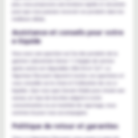
plus, nous proposons une livraison rapide et sécurisée
pour que vous puissiez recevoir vos produits dans les
meilleurs délais.
Assistance et conseils pour votre
e-liquide
Vous avez une question sur l'un des produits de la
gamme Laboratoire Sense ? L'équipe de service
après-vente est disponible 24h/24 et 7j/7. Le
Vapoteur Discount répond à toutes vos questions et
vous conseille sur le choix et l'utilisation de vos e-
liquides. Que vous ayez besoin d'aide pour choisir une
saveur, un taux de nicotine adapté à votre
consommation ou un matériel de vapotage, nous
sommes là pour vous accompagner.
Politique de retour et garanties