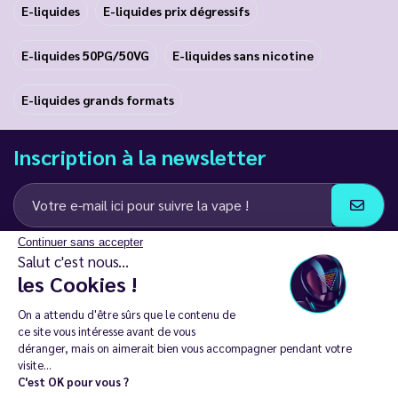
E-liquides
E-liquides prix dégressifs
E-liquides 50PG/50VG
E-liquides sans nicotine
E-liquides grands formats
Inscription à la newsletter
Continuer sans accepter
J’accepte de recevoir des communications e-mail et SMS de la part de
Salut c'est nous...
LD Groupe
les Cookies !
Restez en contact
On a attendu d'être sûrs que le contenu de
ce site vous intéresse avant de vous
déranger, mais on aimerait bien vous accompagner pendant votre
visite...
C'est OK pour vous ?
La vente de cigarette électronique est interdite chez les moins de