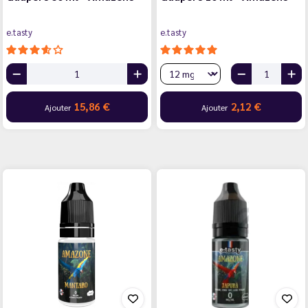
e.tasty
e.tasty
15,86 €
2,12 €
Ajouter
Ajouter