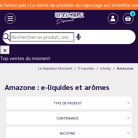
as | La vente de produits du vapotage est interdite aux moins de
0
Top ventes du moment
Le Vapoteur Discount
E-liquides
e.tasty
Amazone
Amazone : e-liquides et arômes
TYPE DE PRODUIT
CONTENANCE
NICOTINE