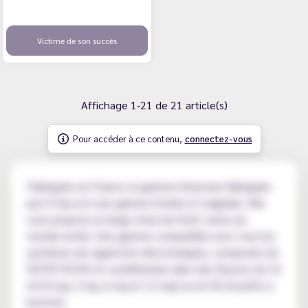
Victime de son succès
Affichage 1-21 de 21 article(s)
Pour accéder à ce contenu,
connectez-vous
Fabriquée en France, la gamme Amazone fabriquée
par E.Tasy est une gamme fruitée et originale. Elle
vous propose un large choix de fruits venus du
monde entier. Une gamme compatible avec tous les
systèmes de cigarettes électroniques, composée de
50/50 PG/VG et conditionnée dans des flacons de 10
ml (0 mg, 3 mg, 6 mg et 12 mg) ou en 50 ml prêts à
booster.