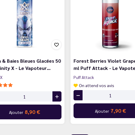
n & Baies Bleues Glacées 50
Forest Berries Violet Grap
inity X - Le Vapoteur…
ml Puff Attack - Le Vapot
 X
Puff Attack
On attend vos avis
7,90 €
Ajouter
8,90 €
Ajouter