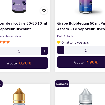
er de nicotine 50/50 10 ml
Grape Bubblegum 50 ml Pu
Vapoteur Discount
Attack - Le Vapoteur Disc
rs de nicotine
Puff Attack
On attend vos avis
7,90 €
Ajouter
0,70 €
Ajouter
u
Nouveau