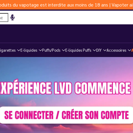
duits du vapotage est interdite aux moins de 18 ans | Vapoter ai
igarettes
E-liquides
Puffs/Pods
E-liquides Puffs
DIY
Accessoires