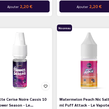
2,20 €
2,20 €
Ajouter
Ajouter
Nouveau
tte Cerise Noire Cassis 10
Watermelon Peach Nic Salt
ower Season - Le…
ml Puff Attack - Le Vapot