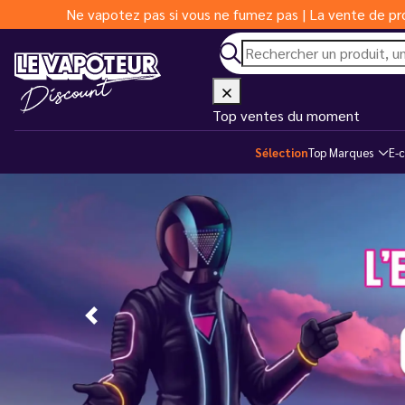
Ne vapotez pas si vous ne fumez pas | La vente de pro
Top ventes du moment
Sélection
Top Marques
E-c