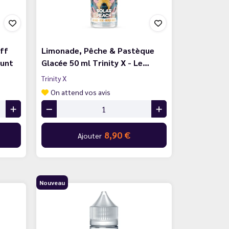
ff
Limonade, Pêche & Pastèque
ount
Glacée 50 ml Trinity X - Le…
Trinity X
On attend vos avis
8,90 €
Ajouter
Nouveau