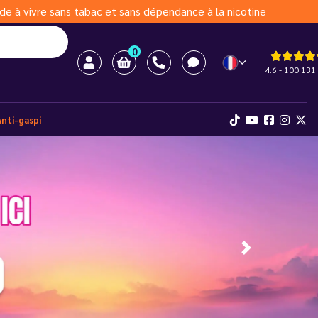
de à vivre sans tabac et sans dépendance à la nicotine
0
4.6 - 100 131 
Anti-gaspi