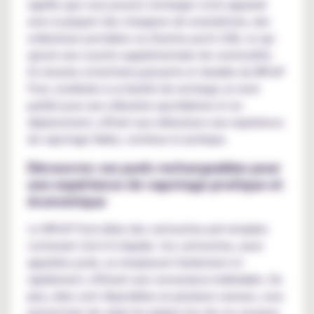
signifie que vous pouvez recharger votre appareil
avec la plupart des chargeurs de smartphone, des
ordinateurs portables ou d'autres ports USB, ce qui
ajoute une couche supplémentaire de commodité.
En résumé, la batterie puissante et durable du WPuff
Pod, combinée à sa facilité de recharge, le rend
parfait pour une utilisation quotidienne et en
déplacement, offrant aux utilisateurs une expérience
de vapotage fiable, continue et pratique.
Découvrez ces pods rechargeables pour
une expérience de vapotage pratique et
économique
Le WPuff Pod utilise des cartouches pré-remplies
contenant 2ml d’e-liquide. Ces cartouches, aussi
appelées pods, se remplacent facilement et
rapidement, offerant une convenance indéniable. De
plus, elles sont disponibles en plusieurs saveurs, vous
permettant de varier les plaisirs lors de vos sessions