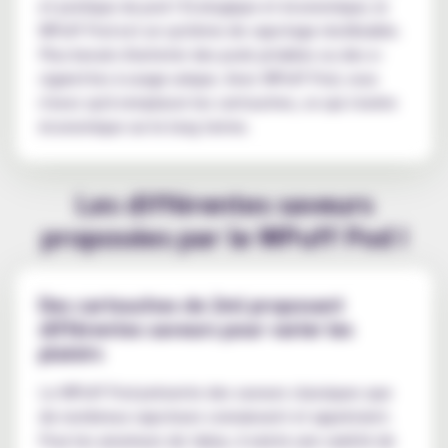
et pratique du pod ! Écologique et économique, le
WPuff Pod est un système de vapotage réutilisable.
Plus besoin d'acheter des pods jetables ou des e-
cigarettes à usage unique. Avec WPuff Pod, vous
n'avez qu'à remplacer les cartouches, ce qui s'avère
économique sur le long terme.
Les différentes saveurs
proposées par le WPuff Pod !
Des cartouches de 2ml proposant
différentes saveurs pour varier les
plaisirs
Le WPuff Pod présente des saveurs classiques que
de nombreux vapoteurs connaissent et apprécient.
Pour les amateurs de tabac, il existe une variété de