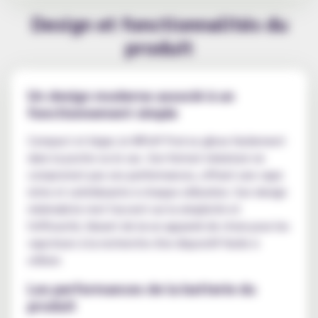
Design et fonctionnalités du
produit
Un design moderne associé à un
fonctionnement simple
Compact et léger, le WPuff Pod se glisse facilement
dans la poche ou le sac. Son format miniature ne
compromet pas ses performances, offrant une vape
riche et satisfaisante à chaque utilisation. Son design
minimaliste met l'accent sur la simplicité et
l'efficacité, faisant de lui un appareil de choix pour les
vapoteurs à la recherche d'un dispositif facile à
utiliser.
Les performances de la batterie du
produit