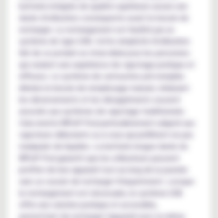
batterie intégrée de qualité supérieure assure une
durée d'utilisation conséquente avant le besoin de
recharger. Le rechargement est facilité par un
système de type USB. Cette simplicité d'utilisation
fait de ce produit un choix idéal pour les personnes
qui veulent une expérience de vapotage pratique et
efficace. Le système de cartouches pré-remplies
élimine le besoin de remplissage manuel, réduisant
les déversements et les désagréments souvent
associés aux systèmes de vapotage traditionnels.
Cela rend le WPuff Pod particulièrement adapté aux
vapoteurs débutants ou à ceux qui préfèrent ne pas
manipuler de liquides. La batterie longue durée du
WPuff Pod garantit que les utilisateurs peuvent
profiter de leur appareil tout au long de la journée
sans se soucier de recharger fréquemment. Lorsque
le rechargement est nécessaire, le système USB
offre une solution pratique et accessible,
permettant de recharger l'appareil avec la même