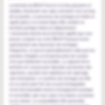
La batterie du WPuff Pod est à la fois puissante et
durable, fournissant une vape constante tout au long
de la journée. Le processus de recharge est facile et
rapide grâce à sa connectique USB, rendant sa
batterie pratique même en déplacement.
L'autonomie élevée de la batterie signifie que vous
pouvez compter sur votre WPuff Pod pour rester
opérationnel sans nécessiter de recharges
fréquentes, ce qui est particulièrement utile pour les
journées chargées ou lorsqu'une prise de courant
n'est pas facilement accessible. La capacité de la
batterie est conçue pour répondre aux besoins des
vapoteurs, assurant une expérience de vapotage
sans interruption. Le système de recharge via USB
est un autre point fort de ce pod rechargeable.
Cette fonctionnalité rend le rechargement pratique
et accessible, que vous soyez à la maison, au bureau
ou en voiture. La compatibilité USB universelle