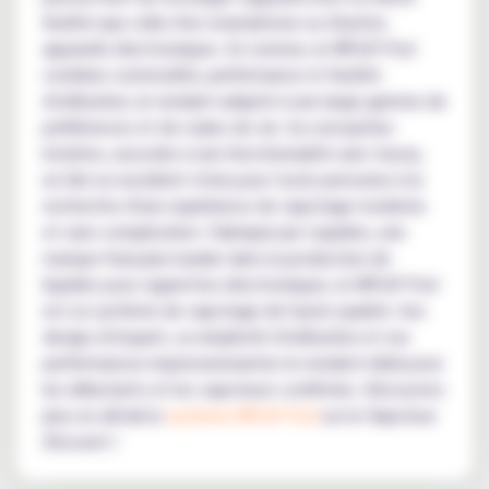
facilité que celle d'un smartphone ou d'autres
appareils électroniques. En somme, le WPuff Pod
combine commodité, performance et facilité
d'utilisation, le rendant adapté à une large gamme de
préférences et de styles de vie. Sa conception
intuitive, associée à une fonctionnalité sans tracas,
en fait un excellent choix pour toute personne à la
recherche d'une expérience de vapotage moderne
et sans complication. Fabriqué par Liquideo, une
marque française leader dans la production de
liquides pour cigarettes électroniques, le WPuff Pod
est un système de vapotage de haute qualité. Son
design attrayant, sa simplicité d'utilisation et ses
performances impressionnantes le rendent idéal pour
les débutants et les vapoteurs confirmés. Découvrez
plus en détail le
système WPuff Pod
sur le Vapoteur
Discount !