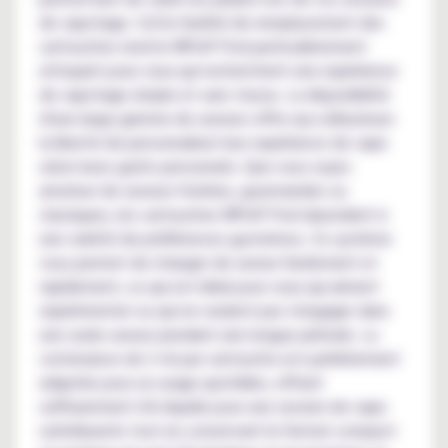
de vapotage. Cette facilité de remplacement des
cartouches rend le WPuff Pod particulièrement
attrayant pour ceux qui recherchent une expérience
de vapotage simple et sans tracas. La disponibilité
d'une large gamme de saveurs offre aux utilisateurs
la liberté de personnaliser leur expérience de vape
selon leurs goûts personnels. Que vous soyez
amateur de saveurs fruitées, gourmandes ou
classiques, les cartouches WPuff Pod répondent à
une variété de préférences gustatives. Ce système
vous permet de changer de saveur facilement et
rapidement, ce qui est idéal pour ceux qui aiment
expérimenter ou qui ne veulent pas s'engager dans
une seule saveur pendant une longue période. La
contenance de 2 ml par cartouche est parfaitement
adaptée pour un usage quotidien, offrant
suffisamment d'e-liquide pour une session de vape
satisfaisante tout en conservant le format compact