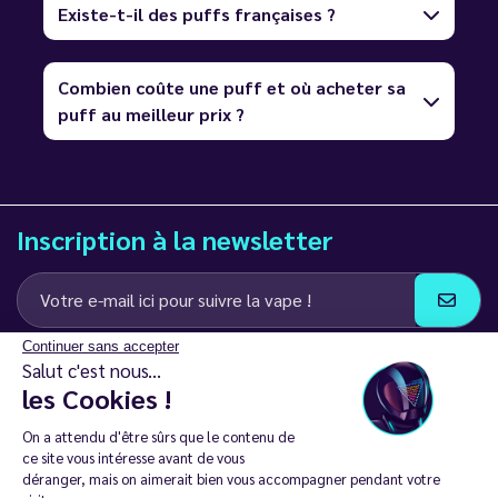
Existe-t-il des puffs françaises ?
Combien coûte une puff et où acheter sa
puff au meilleur prix ?
Inscription à la newsletter
Continuer sans accepter
J’accepte de recevoir des communications e-mail et SMS de la part de
Salut c'est nous...
LD Groupe
les Cookies !
Restez en contact
On a attendu d'être sûrs que le contenu de
ce site vous intéresse avant de vous
déranger, mais on aimerait bien vous accompagner pendant votre