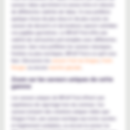
saveurs tabac qui imitent la saveur riche et robuste
de différentes variétés de tabac. Si vous préférez
quelque chose de plus doux et de plus sucré, les
saveurs de desserts et de bonbons sauront satisfaire
vos papilles gustatives. Le WPuff Pod offre une
variété de cartouches pré-remplies avec différentes
saveurs. Que vous préfériez les saveurs classiques,
fruitées ou plus exotiques, WPuff Pod a ce qu'il vous
faut. Découvrez les
saveurs Fruit du Dragon
,
Fruits
Rouges
ou encore
menthe glaciale
.
Zoom sur les saveurs uniques de cette
gamme
Les saveurs uniques de WPuff Pod offrent une
expérience de vapotage hors du commun. Ces
saveurs incluent des créations uniques telles que
Dragon Fruit, une saveur exotique aux notes sucrées
et légèrement acidulées, ou encore la saveur Ice