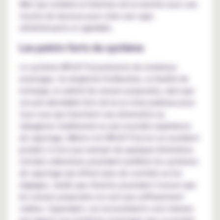
Mint qui combine la fraîcheur de la menthe avec une
touche de douceur pour créer une vape
rafraîchissante et agréable.
Les points forts du système
Le système WPuff Pod présente de nombreux
avantages. Sa simplicité d'utilisation, sa facilité de
recharge, la variété de saveurs proposées, ainsi que
son prix abordable font de lui un choix judicieux pour
tous ceux qui cherchent une alternative au
tabagisme traditionnel ou une nouvelle expérience
de vapotage. Même si le WPuff Pod est un excellent
produit, il n'est pas exempt de quelques limitations.
Certains utilisateurs pourraient préférer les systèmes
de vapotage qui offrent plus de contrôle sur les
réglages, tandis que d'autres pourraient trouver que
les saveurs proposées ne sont pas suffisamment
variées. Cependant, ces inconvénients sont mineurs
par rapport aux nombreux avantages que ce produit