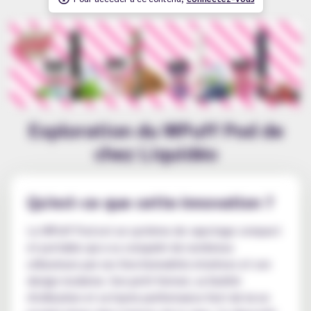
Exploration du WPuff Pod de
chez Liquidéo
Qu'est-ce que cette innovation ?
Le WPuff Pod est un système de vapotage compact
et portable qui a su conquérir de nombreux
utilisateurs par ses fonctionnalités intuitives et son
design moderne. Son petit format, sa facilité
d'utilisation et sa haute performance font de lui un