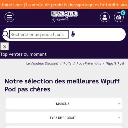
de produits du vapotage est interdite aux moins de 18 ans | Vapo
0
Top ventes du moment
Le Vapoteur Discount
Puffs
Pods Préremplis
Wpuff Pod
Notre sélection des meilleures Wpuff
Pod pas chères
MARQUE
TYPE DE PRODUIT