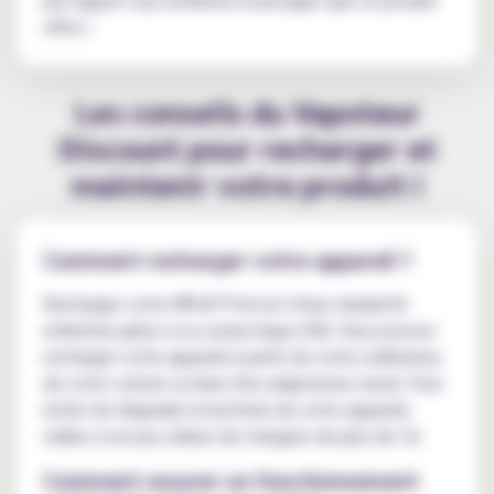
offre !
Les conseils du Vapoteur
Discount pour recharger et
maintenir votre produit !
Comment recharger votre appareil ?
Recharger votre WPuff Pod est d'une simplicité
enfantine grâce à sa connectique USB. Vous pouvez
recharger votre appareil à partir de votre ordinateur,
de votre voiture ou bien d'un adaptateur mural. Pour
éviter de dégrader la batterie de votre appareil,
veillez à ne pas utiliser de chargeur de plus de 1A.
Comment assurer un fonctionnement