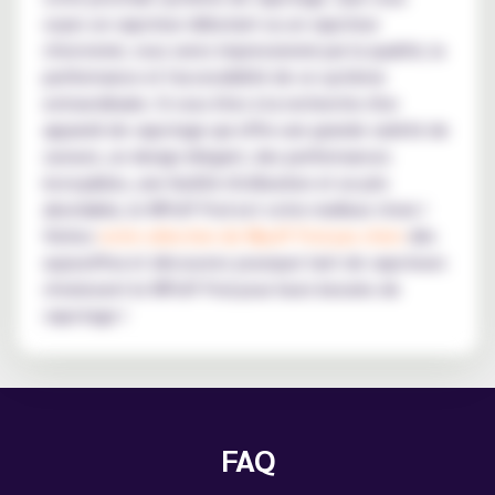
soyez un vapoteur débutant ou un vapoteur
chevronné, vous serez impressionné par la qualité, la
performance et l'accessibilité de ce système
extraordinaire. Si vous êtes à la recherche d'un
appareil de vapotage qui offre une grande variété de
saveurs, un design élégant, des performances
incroyables, une facilité d'utilisation et un prix
abordable, le WPuff Pod est votre meilleur choix !
Visitez
notre sélection de Wpuff Pod pas chers
dès
aujourd'hui et découvrez pourquoi tant de vapoteurs
choisissent le WPuff Pod pour leurs besoins de
vapotage !
FAQ