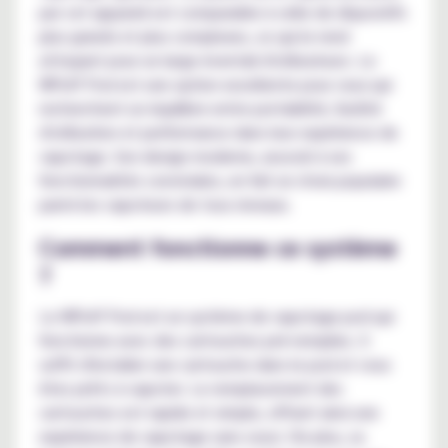
par cet appareil est comparable à celle de dispositifs
plus grands et plus complexes, ce qui le rend
attrayant pour un large éventail d'utilisateurs. Le
WPuff Pod est une option excellente pour ceux qui
recherchent un équilibre entre portabilité, facilité
d'utilisation et performance dans leur expérience de
vapotage. Son design moderne, associé à ses
fonctionnalités conviviales, en fait un choix populaire
parmi les vapoteurs de tous niveaux.
Comment fonctionne ce système
?
Le WPuff Pod est un système de vapotage pod qui
fonctionne avec des cartouches pré-remplies. Il
suffit d'installer une cartouche dans le pod et vous
êtes prêts à vapoter. Le remplacement des
cartouches est rapide et simple, offrant ainsi une
expérience de vapotage sans souci. De plus, sa