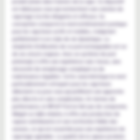
produit phare dans l'univers de la vape. Ce dispositif
est idéal pour ceux qui recherchent une solution de
vapotage à la fois élégante et efficace. Sa
conception compacte le rend extrêmement pratique
pour les vapoteurs actifs et mobiles, s'adaptant
parfaitement à un style de vie dynamique. La
simplicité d'utilisation de ce pod rechargeable est un
de ses atouts majeurs. Avec un système de pod
prérempli, il offre une expérience sans tracas, sans
nécessité de remplissage compliqué ou de
maintenance régulière. Cette caractéristique le rend
particulièrement attrayant pour les vapoteurs
débutants ou pour ceux qui préfèrent une approche
plus directe et sans complication. En termes de
performance, le WPuff Pod ne fait pas de compromis.
Malgré sa taille réduite, il offre une production de
vapeur satisfaisante et une restitution fidèle des
saveurs, ce qui est essentiel pour une expérience de
vapotage agréable. La qualité de la vapeur produite