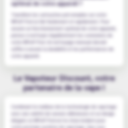
optimal de votre appareil ?
Transférer les cartouches pré-remplies sur votre
WPuff Pod se fait facilement et rapidement. Pour
assurer un fonctionnement optimal de votre appareil,
pensez à nettoyer régulièrement les connexions de
votre WPuff Pod. Un nettoyage mensuel devrait
suffire à assurer la durabilité et les performances de
votre appareil.
Le Vapoteur Discount, votre
partenaire de la vape !
Combinant le meilleur de la technologie de vapotage
avec une variété de saveurs délicieuses et un design
élégant, le WPuff Pod est le choix évident pour
votre prochain système de vapotage. Que vous