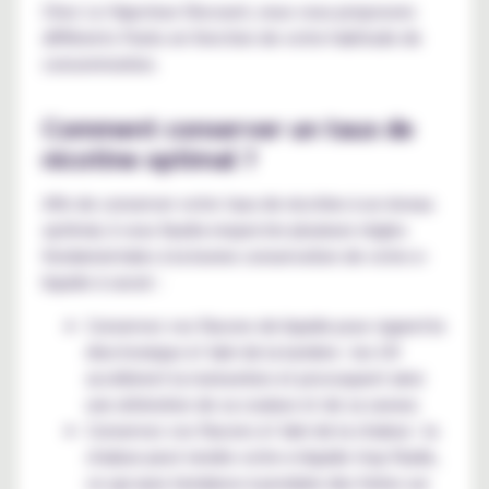
Chez Le Vapoteur Discount, nous vous proposons
différents Packs en fonction de votre habitude de
consommation.
Comment conserver un taux de
nicotine optimal ?
Afin de conserver votre taux de nicotine à un niveau
optimal, il vous faudra respecter plusieurs règles
fondamentales à la bonne conservation de votre e-
liquide à savoir :
Conservez vos flacons de liquide pour cigarette
électronique à l’abri de la lumière : les UV
accélèrent la maturation et provoquent ainsi
une altération de sa couleur et de sa saveur.
Conservez vos flacons à l’abri de la chaleur : la
chaleur peut rendre votre e-liquide trop fluide,
ce qui aura tendance à produire des fuites sur