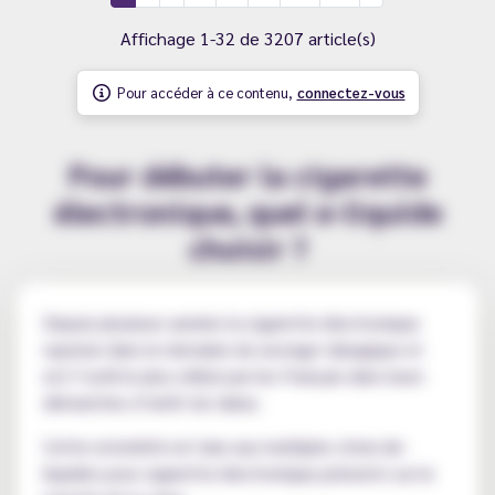
Affichage 1-32 de 3207 article(s)
Pour accéder à ce contenu,
connectez-vous
Pour débuter la cigarette
électronique, quel e-liquide
choisir ?
Depuis plusieurs années la cigarette électronique
rayonne dans le domaine du sevrage tabagique et
est l’outil le plus utilisé par les Français dans leurs
démarches d’arrêt du tabac.
Cette notoriété est due aux multiples choix de-
liquides pour cigarette électronique présents sur le