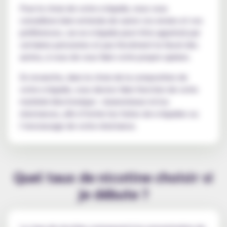
Pour le choix de votre e-liquide, nous vous
conseillons bien entendu de suivre vos envies et vos
préférences, car un e-liquide peut être apprécié par
certaines personnes et pas forcément le favori des
autres, à vous de vous faire votre propre opinion.
En revanche, dans le choix de la composition de
votre e-liquide, vous devrez faire fonction de votre
matériel électronique : clearomiseur et/ou
résistances, afin d’éviter les fuites de e-liquides ou
l’encrassage de votre résistance.
Quel taux de nicotine choisir si
je débute ?