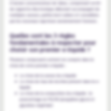
d’ancien consommateur de tabac, comprenant un kit
de cigarette électronique débutant accompagné de
multiples saveurs, parfois best-sellers et conseillées
par les nouveaux vapoteurs anciennement fumeurs.
Quelles sont les 3 règles
fondamentales à respecter pour
choisir son premier e-liquide ?
Plusieurs composants entrent en compte dans le
choix de votre premier e-liquide :
Le choix de la saveur du e-liquide
Le choix du taux de nicotine présent dans le e-
liquide
Le choix de la composition du e-liquide : le
pourcentage en PG/VG (propylène glycol et
glycérine végétale)