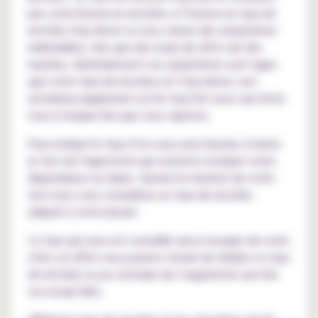
pas votre besoin en nicotine, à l’inverse un taux de
nicotine trop élevé va vous causer des symptômes
indésirables, tels que des maux de tête voir des
nausées. Généralement ces symptômes sont signe
que votre taux de nicotine est trop élevé, ceci
entraînera également un hit trop fort avec une forte
toux à chaque fois que vous vapotez.
Pour évaluer le taux d’on vous avez besoin, il existe
le test de Fagerström qui consiste à évaluer votre
dépendance au tabac. Suivant le résultat de votre
test nous vous conseillons un taux de nicotine
adapté à votre besoin.
Le taux qui vous est conseillé sera à essayer de votre
côté, en effet vous pourrez choisir de réduire ce taux
de nicotine ou au contraire de l’augmenter une fois
vos essais faits.