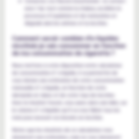
Conservez vos flacons bouchonnés : le contact
avec l’air, tout comme la chaleur, accélère le
processus d’oxydation et de maturation et
dégrade ainsi les arômes et la nicotine.
Comment savoir combien d'e-liquides
nicotinés je vais consommer en fonction
de ma consommation de cigarette ?
Nous mettons à votre disposition notre calculateur
de consommation d’ e-liquide, il va permettre de
vous donner une estimation de votre consommation
mensuelle d’ e-liquide, en fonction de votre
demande en tabac et de votre taux de nicotine.
Avec le résultat trouvé, vous aurez alors une idée, sur
le volume d’ e-liquides qu’il va vous falloir tous les
mois pour assouvir vos besoins en nicotine.
Notez que les résultats de ce calculateur vous
donneront une estimation, mais ne vous donneront