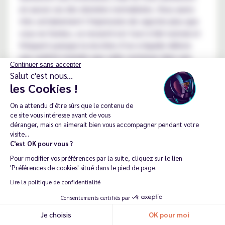
en aucun cas des données normalisées. Vous aurez
très certainement l’impression de vapoter plus que
vous ne fumiez, ce ressenti est tout à fait normal et
fréquent puisque la nicotine d’un e-liquide délivre
une satiété moindre que celle contenue dans une
Continuer sans accepter
vraie cigarette.
Salut c'est nous...
les Cookies !
Pas d’inquiétude, ceci n’est en aucun cas une preuve
de sa non-efficacité, il vous faudra donc durant votre
On a attendu d'être sûrs que le contenu de
première phase de sevrage tabagique, vapoter plus
ce site vous intéresse avant de vous
fréquemment afin de parvenir à l’arrêt définitif du
déranger, mais on aimerait bien vous accompagner pendant votre
visite...
tabac.
C'est OK pour vous ?
En clair :
Pour modifier vos préférences par la suite, cliquez sur le lien
'Préférences de cookies' situé dans le pied de page.
Si vous avez toujours un manque de nicotine,
Lire la politique de confidentialité
alors augmentez le dosage de votre taux de
Consentements certifiés par
nicotine.
Des symptômes apparaissent tels qu'une toux
Je choisis
OK pour moi
Recommander ma dernière commande