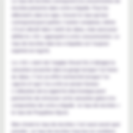
Le taux de nicotine correspond à la concentration de
nicotine présente dans votre e-liquide. Pour les
débutants dans la vape, trouver le taux qui leur
correspond peut parfois s’avérer complexe, même
s’il est décisif dans l’arrêt du tabac, mais aussi pour
définir le « hit » approprié à votre consommation. Le
taux de nicotine dans les e-liquides est toujours
exprimé en mg/ml.
Le « hit » vient de l’anglais throat hit, il désigne la
sensation ressentie dans la gorge lorsque l’on fume
du tabac. C’est un effet recherché lorsque l’on
vapote et que l’on a été un ancien fumeur.
L’utilisation de la cigarette électronique peut
permettre de retrouver cette sensation grâce à la
composition de votre e-liquide : le taux de nicotine +
le taux de Propylène Glycol.
Bien choisir le taux de nicotine c’est aussi savoir quoi
prendre : un taux de nicotine trop bas ne comblera