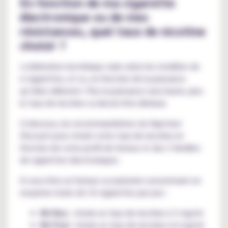
En fonction de ma cigarette
électronique ou de mes
résistances, quel taux de nicotine
choisir ?
La libération nicotinique varie selon les modèles de
e-cigarettes, et ce, en fonction de la puissance
qu’elles délivrent. Plus la puissance sera haute, plus
le taux de nicotine va devoir être diminué.
Ci-dessous, les recommandations du Vapoteur
Discount pour choisir votre taux de nicotine en
fonction de votre profil de fumeur et des 3 familles
de cigarettes électroniques.
Si vous êtes un fumeur occasionnel consommant en
moyenne moins de 10 cigarettes par jour :
Kit Box
: choisir un taux de nicotine à 3 mg/ml
Kit Pod
: choisir un taux de nicotine à 6 mg/ml