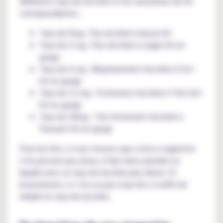
différents taux de nicotine et les sensations de hit
correspondantes :
Taux de 0mg : Pas nicotiné à Aucun hit
Taux de 3 mg : Peu nicotiné à Léger hit en
gorge
Taux de 6 mg : Moyennement nicotiné à Fort
hit en gorge
Taux de 12 mg : Fortement nicotiné à Très fort
hit en gorge
Taux de 18mg : Très fortement nicotiné à
Puissant hit en gorge
Pour les hits, si vous trouvez que votre e-cigarette
n’en procure pas assez, il faut donc prendre un
liquide avec un taux de nicotine plus élevé. Et
inversement, si c’est un peu trop fort, il suffit de
réduire le taux de nicotine.