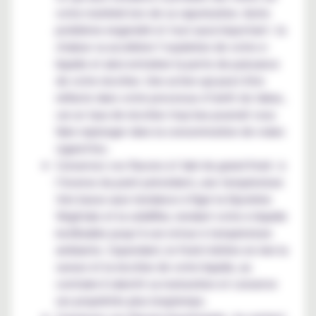
votre matériel lors de sa vaporisation. Autre
problème engendré et tout aussi important : la
chaleur va accélérer l’oxydation de votre e-
liquide et ainsi entraîner la perte de puissance
de votre nicotine. Une action qui peut être
néfaste dans votre processus d’arrêt du tabac,
car un taux de nicotine trop bas pourrait vous
faire replonger dans la consommation de vraies
cigarettes.
Conservez vos flacons à l’abri du grand froid : à
l’inverse du point précédent, une température
très basse aura tendance à figer la Glycérine
Végétale et la solidifier, rendant votre e-liquide
inutilisable jusqu’à son retour à température
ambiante. Cependant, le froid n'altère en rien la
saveur et la nicotine de votre liquide, au
contraire il ralentit sa maturation et conserve
ses propriétés plus longtemps.