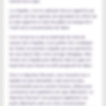
marché de la vape.
Le e-liquide, c’est le carburant de la e-cigarette qui
permet, une fois vaporisé, de reproduire les effets de
la vraie cigarette et ainsi de pallier au manque lié à
l’arrêt de la consommation de tabac.
Il est vrai qu’au vu de la multitude de choix de
saveurs des e-liquides, il est parfois très compliqué
de choisir son premier e-liquide qui vous permettra
de vous lancer dans votre sevrage tabagique. Bien
choisir son e-liquide pour débuter dans la vape est
important pour réussir un arrêt progressif du tabac.
Chez Le Vapoteur Discount, vous trouverez les e-
liquides les plus demandés, mais aussi les plus
recommandés par les anciens fumeurs, idéaux pour
commencer une expérience de vape débutante. Le
Vapoteur Discount vous propose également ses
packs débutants axés sur votre consommation