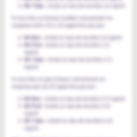
Kit Tube
: choisir un taux de nicotine à 6 mg/ml
Si vous êtes un fumeur modéré consommant en
moyenne entre 10 et 20 cigarettes par jour :
Kit Box
: choisir un taux de nicotine à 6 mg/ml
Kit Pod
: choisir un taux de nicotine à 12
mg/ml
Kit Tube
: choisir un taux de nicotine à 12
mg/ml
Si vous êtes un gros fumeur consommant en
moyenne plus de 20 cigarettes par jour :
Kit Box
: choisir un taux de nicotine à 12 mg/ml
Kit Pod
: choisir un taux de nicotine à 16
mg/ml
Kit Tube
: choisir un taux de nicotine à 16
mg/ml