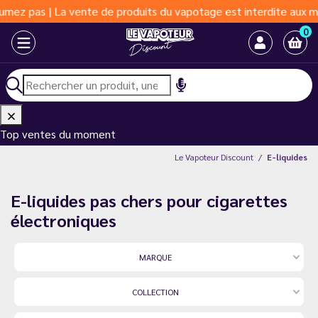
 produits du vapotage est interdite aux moins de 18 ans | Vapote
0
Top ventes du moment
Le Vapoteur Discount
E-liquides
E-liquides pas chers pour cigarettes
électroniques
MARQUE
COLLECTION