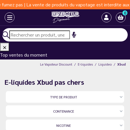
 pas | La vente de produits du vapotage est interdite aux moins 
0
Top ventes du moment
Le Vapoteur Discount
E-liquides
Liquideo
Xbud
E-liquides Xbud pas chers
TYPE DE PRODUIT
CONTENANCE
NICOTINE