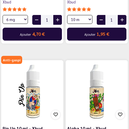
Xbud
Xbud
4,70 €
1,95 €
Ajouter
Ajouter
Anti-gaspi
Pin Up 10 ml - Xbud
Aloha 10 ml - Xbud