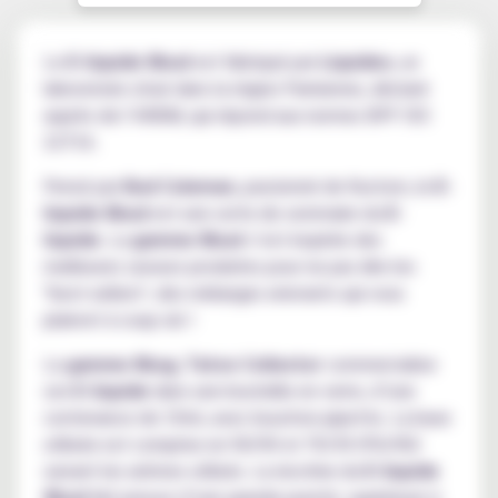
Le
E-liquide Xbud
est fabriqué par
Liquideo
, un
laboratoire situé dans la région Parisienne, déclaré
auprès de l’ANSM, qui répond aux normes BPF ISO
22716.
Pensé par
Bud Coleman
, passionné de Kustom, le
E-
liquide Xbud
est une sorte de sommaire du
E-
liquide
. La
gamme Xbud
s’est inspirée des
meilleures saveurs produites pour ne pas dire les
"best-sellers", des mélanges enivrants qui vous
plairont à coup sûr !
La
gamme Xbug
,
Tatoo Collector
commercialise
son
E-liquide
dans une bouteille en verre, d’une
contenance de 15ml, avec bouchon pipette. La base
utilisée est comprise en 50/50 et 70/30 (PG/VG)
suivant les arômes utilisés. La nicotine du
E-liquide
Xbud
fait preuve d’une grande pureté, supérieure à