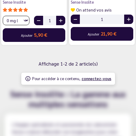
Sense Insolite
Sense Insolite
On attend vos avis
21,90 €
Ajouter
5,90 €
Ajouter
Affichage 1-2 de 2 article(s)
Pour accéder à ce contenu,
connectez-vous
Sense Insolite : La gamme aux
multiples sensations
L'équipe spécialisée et passionnée du Laboratoire
Sense a laissé déborder son imagination pour créer