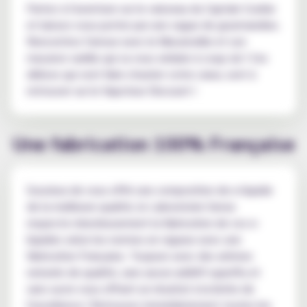
Partez à l'aventure sur le vaisseau du Captain Cookie
et laissez-vous porter par une vague de gourmandise.
Rencontrez l'amour avec le Macaronille et son
macaron vanille qui va vous séduire à coup sûr ! Ces
délices qui vont faire chavirer votre cœur, sont à
retrouver sur le Vapoteur Discount !
Une fabrication 100% Française
Soucieux de vous offrir une composition de e-liquide
de la meilleure qualité, le Laboratoire Sense
respecte minutieusement la fabrication de vos e-
liquides selon les normes en vigueur avec une
fabrication Française. Toujours avec des arômes
naturels de qualité, sans aucun additif superflu et
sans sucre vous offrant un résultat à la limite de
l'excellence ! Retrouvez immédiatement toutes les