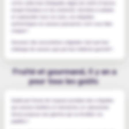
cette collection d'eliquides digne de chefs-d’œuvre
rempli d'audace et de créativité. Destinés à séduire
et surprendre tous vos sens, ces eliquides
authentiques en saveurs puissantes vont vous faire
craquer !
Savourez des associations originales tant par leur
mélange de saveurs que par leur réalisme gustatif !
Fruité et gourmand, il y en a
pour tous les goûts
Guidé par l'envie de toujours produire des e-liquides
aux saveurs inédites et enivrantes, le Laboratoire
Sense propose une gamme qui va réveiller vos
papilles !