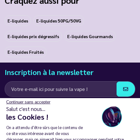
E-liquides
E-liquides 50PG/50VG
E-liquides prix dégressifs
E-liquides Gourmands
E-liquides Fruités
Inscription à la newsletter
Continuer sans accepter
J’accepte de recevoir des communications e-mail et SMS de la part de
Salut c'est nous...
LD Groupe
les Cookies !
Restez en contact
On a attendu d'être sûrs que le contenu de
ce site vous intéresse avant de vous
déranger, mais on aimerait bien vous accompagner pendant votre