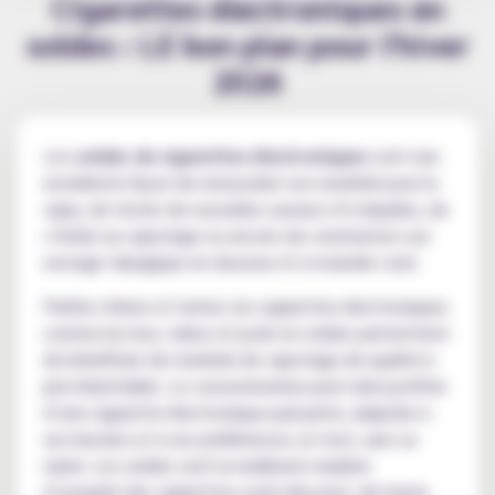
Cigarettes électroniques en
soldes : LE bon plan pour l'hiver
2026
Les
soldes de cigarettes électroniques
sont une
excellente façon de renouveler son matériel pour la
vape, de tester de nouvelles saveurs d’e-liquides, de
s’initier au vapotage ou encore de commencer son
sevrage tabagique en douceur et à moindre coût.
Parfois chères à l’achat, les cigarettes électroniques
comme les box, tubes et pods en soldes permettent
de bénéficier de matériel de vapotage de qualité à
prix imbattable. Le consommateur peut ainsi profiter
d’une cigarette électronique puissante, adaptée à
ses besoins et à ses préférences, le tout, sans se
ruiner. Les soldes sont la meilleure manière
d’acquérir des cigarettes à prix discount, de haute