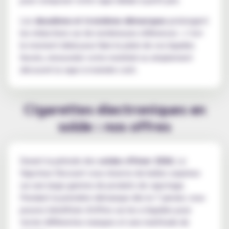
Les
deuxième et troisième démarques
prolongent
les réductions sur de nombreuses références : c’est
le moment idéal pour faire le plein de vos liquides
favoris, renouveler votre matériel ou simplement
découvrir la vape à moindre coût.
Cigarettes électroniques en
solde : nos offres
Durant la période des
soldes d'hiver 2026
, Le
Vapoteur Discount vous réserve de belles surprises
sur une large gamme de produits de vapotage.
Pendant la première démarque dès le 7 janvier, vous
pouvez bénéficier d'offres sur les e-liquides pour
tester différentes marques et une multitude de