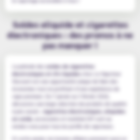
le vapotage accessible à tous !
Soldes eliquide et cigarettes
électroniques : des promos à ne
pas manquer !
La période des
soldes de cigarettes
électroniques et d’e-liquides
chez Le Vapoteur
Discount est une opportunité unique de faire des
économies tout en profitant d’une expérience de
vape premium. Du 7 janvier au 3 février 2026,
découvrez une large sélection de produits de qualité
à prix cassés :
cigarettes électroniques
,
eliquides
en solde
, accessoires et matériel DIY sont au
rendez-vous pour tous les profils de vapoteurs.
Et cette année, les bonnes affaires prennent aussi un