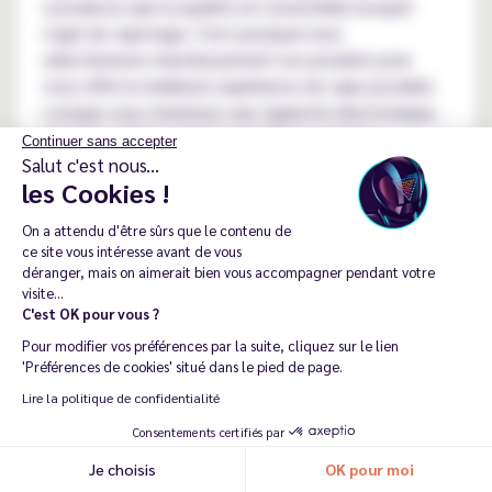
convaincus que la qualité est essentielle lorsqu'il
s'agit de vapotage. C'est pourquoi nous
sélectionnons minutieusement nos produits pour
vous offrir la meilleure expérience de vape possible.
Lorsque vous choisissez une cigarette électronique,
plusieurs critères sont à prendre en compte :
Continuer sans accepter
Salut c'est nous...
la qualité de fabrication ;
les Cookies !
la performance ;
On a attendu d'être sûrs que le contenu de
la durabilité ;
ce site vous intéresse avant de vous
le prix.
déranger, mais on aimerait bien vous accompagner pendant votre
visite...
Chez Le Vapoteur Discount, nous nous engageons à
C'est OK pour vous ?
vous offrir des produits qui répondent à tous ces
Pour modifier vos préférences par la suite, cliquez sur le lien
critères. Nos références délivrent des performances
'Préférences de cookies' situé dans le pied de page.
constantes et sont conçues pour durer. Nous
Lire la politique de confidentialité
travaillons uniquement avec des marques de
Consentements certifiés par
confiance qui partagent notre engagement pour la
qualité. Vous pouvez ainsi être sûr que les produits
Je choisis
OK pour moi
Recommander ma dernière commande
que vous achetez chez nous sont fiables et durables.