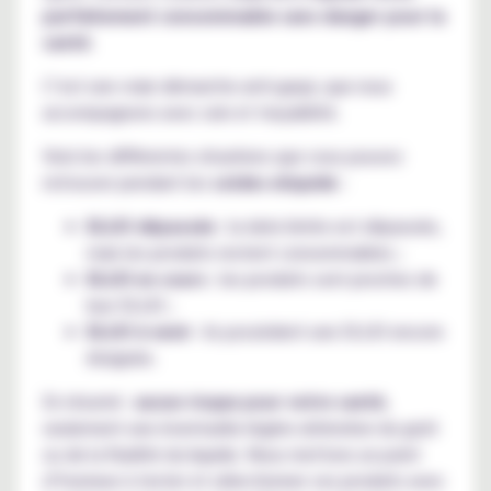
parfaitement consommable sans danger pour la
santé
.
C’est une vraie démarche anti-gaspi, que nous
accompagnons avec soin et traçabilité.
Voici les différentes situations que vous pouvez
retrouver pendant les
soldes eliquide
:
DLUO dépassée
: la date limite est dépassée,
mais les produits restent consommables ;
DLUO en cours
: les produits sont proches de
leur DLUO ;
DLUO à venir
: ils possèdent une DLUO encore
éloignée.
En résumé :
aucun risque pour votre santé
,
seulement une éventuelle légère altération du goût
ou de la fluidité du liquide. Nous mettons un point
d’honneur à tester et sélectionner ces produits avec