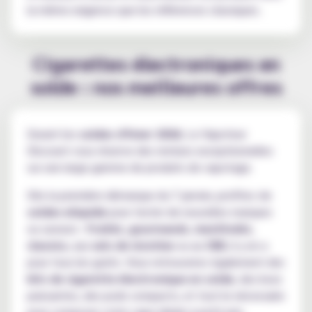
la même exigence que les références classiques.
Cigarettes électroniques en
solde : nos meilleures offres
Durant les
soldes d'hiver 2026
, Le Vapoteur
Discount vous réserve des remises exceptionnelles
sur une large gamme de produits de vapotage.
Dès la première démarque du 7 janvier, profitez de
soldes eliquide
pour tester de nouvelles marques
ou saveurs :
fruités
,
gourmands
,
mentholés
,
classics
, aux
sels de nicotine
ou au
CBD
, il y en a
pour tous les goûts. Vous retrouverez également des
kits de cigarette électronique en solde
, des boxs
puissantes, des pods compacts, et tout le nécessaire
pour composer votre vape idéale à petit prix.