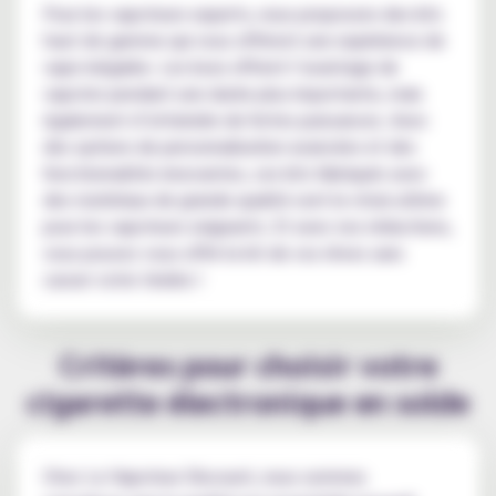
Pour les vapoteurs experts, nous proposons des kits
haut de gamme qui vous offriront une expérience de
vape inégalée. Les boxs offrent l’avantage de
vapoter pendant une durée plus importante, mais
également d’atteindre de fortes puissances. Avec
des options de personnalisation avancées et des
fonctionnalités innovantes, ces kits fabriqués avec
des matériaux de grande qualité sont le choix ultime
pour les vapoteurs exigeants. Et avec nos réductions,
vous pouvez vous offrir le kit de vos rêves sans
casser votre tirelire !
Critères pour choisir votre
cigarette électronique en solde
Chez Le Vapoteur Discount, nous sommes