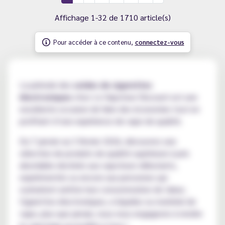
Affichage 1-32 de 1710 article(s)
Pour accéder à ce contenu,
connectez-vous
La période des
soldes de cigarettes
électroniques
chez Le Vapoteur Discount est une
excellente occasion de faire des économies tout en
profitant d’une expérience de vape de qualité.
Du 7 janvier au 3 février 2026, découvrez une
sélection de produits de qualité supérieure à prix
abordable destinés aux vapoteurs débutants,
expérimentés ou encore aux personnes qui
souhaitent arrêter leur consommation de tabac.
Cigarettes électroniques, e-liquides ou matériel de
vape, plus que jamais, nous nous engageons à rendre