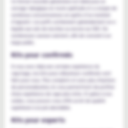
Ce format nouvelle génération est idéal pour un
sevrage tabagique en toute quiétude et a conquis de
nombreux consommateurs en quête d’un matériel
d’appoint. Les puffs contiennent généralement un e-
liquide aux sels de nicotine ou encore au CBD. De
nombreuses saveurs existent, afin de convenir à un
large public.
Kits pour confirmés
Si vous avez déjà une certaine expérience du
vapotage, nos kits pour utilisateurs confirmés sont
faits pour vous. Plus complets et avec plus d'options
de personnalisation, ils vous permettront de profiter
d'une expérience de vape plus riche. Et grâce à nos
soldes, vous pouvez vous offrir un kit de qualité
supérieure à un prix abordable.
Kits pour experts