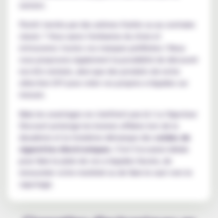
saveurs.
Plutôt tentés par des arômes fruités ou au contraire
classic ? Vous aurez l'embarras du choix et
retrouverez toutes vos marques préférées ! Nous
vous proposons également la possibilité de découvrir
nos kits remisés, ainsi que des produits de notre
sélection DIY pour créer vos propres e-liquides sur
mesure.
Mais les avantages ne s'arrêtent pas là ! Le Vapoteur
Discount prolonge les bonnes affaires lors de la
deuxième et la troisième démarque des
soldes de
cigarettes électroniques
. C'est l'occasion idéale
pour faire le plein de vos e-liquides favoris, de
renouveler votre matériel ou de faire le saut vers le
vapotage.