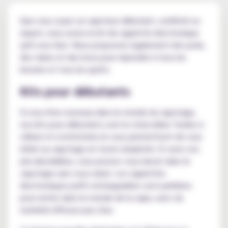
Que vous soyez un vapoteur débutant, confirmé ou
expert, nous avons le kit de cigarette électronique
qu'il vous faut. Nous proposons également des pods,
des tubes et des boxs pour répondre à tous les
besoins et tous les goûts.
Kits pour débutants
Si vous êtes nouveau dans le monde du vapotage,
nos kits pour débutants sont le choix idéal. Faciles à
utiliser et à entretenir, ils vous permettront de vous
initier au vapotage en toute simplicité. Et avec nos
prix abordables, vous pouvez vous lancer dans le
vapotage sans vous ruiner. Les cigarettes
électroniques puffs rechargeables sont parfaites
pour entrer dans le monde de la vape, avec du
matériel efficace pas cher.