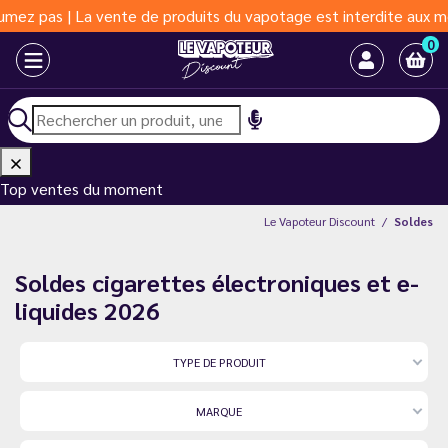
produits du vapotage est interdite aux moins de 18 ans | Vapoter
0
Top ventes du moment
Le Vapoteur Discount
Soldes
Soldes cigarettes électroniques et e-
liquides 2026
TYPE DE PRODUIT
MARQUE