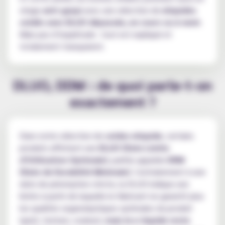
virage
anti-gaspi
avec une sélection de
eliquides
soldés avec DLUO dépassée, en cours ou à venir
.
Mais pas d’inquiétude : tout est expliqué et
totalement transparent.
DLUO, DDM : de quoi parle-t-on
exactement ?
Dans notre sélection de
soldes eliquide
, certains
produits affichent une
DLUO (Date Limite
d’Utilisation Optimale)
, parfois appelée
DDM
(Date de Durabilité Minimale)
. Contrairement à une
date de péremption stricte, la DLUO indique une
limite à partir de laquelle le fabricant ne garantit plus
les qualités organoleptiques optimales du produit
(goût, texture, couleur),
mais le e-liquide reste