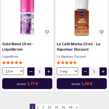
Gold Blend 10 ml -
Le Café Mocha 10 ml - Le
LiquidArom
Vapoteur Discount
LiquidArom
Le Vapoteur Discount
1,77 €
1,90 €
Ajouter
Ajouter
1
2
3
10
20
50
54