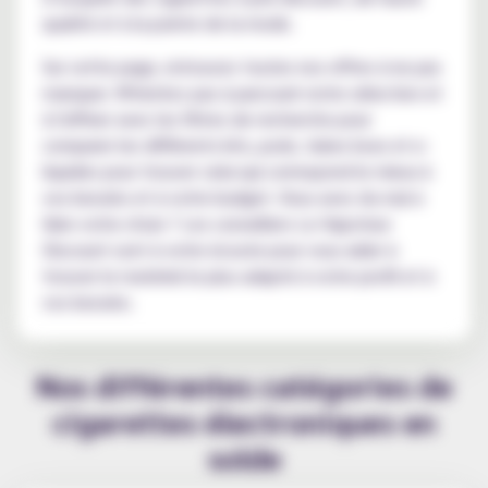
qualité et à la pointe de la mode.
Sur cette page, retrouvez toutes nos offres à ne pas
manquer. N'hésitez pas à parcourir notre sélection et
à l'affiner avec les filtres de recherche pour
comparer les différents kits, pods, tubes boxs et e-
liquides pour trouver celui qui correspond le mieux à
vos besoins et à votre budget. Vous avez du mal à
faire votre choix ? Les conseillers Le Vapoteur
Discount sont à votre écoute pour vous aider à
trouver le matériel le plus adapté à votre profil et à
vos besoins.
Nos différentes catégories de
cigarettes électroniques en
solde