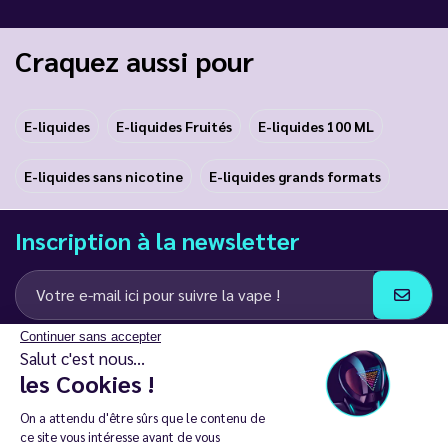
Craquez aussi pour
E-liquides
E-liquides Fruités
E-liquides 100 ML
E-liquides sans nicotine
E-liquides grands formats
Inscription à la newsletter
Continuer sans accepter
J’accepte de recevoir des communications e-mail et SMS de la part de
Salut c'est nous...
LD Groupe
les Cookies !
Restez en contact
On a attendu d'être sûrs que le contenu de
ce site vous intéresse avant de vous