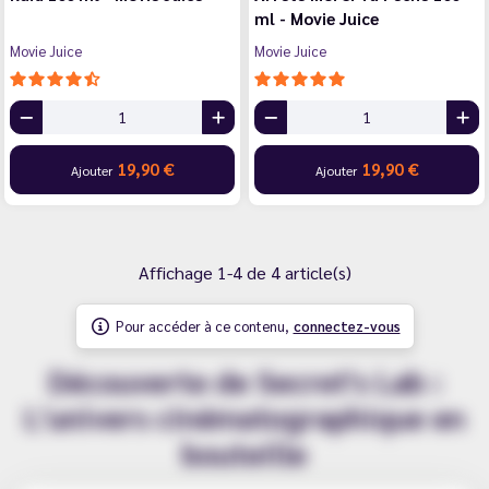
ml - Movie Juice
Movie Juice
Movie Juice
19,90 €
19,90 €
Ajouter
Ajouter
Affichage 1-4 de 4 article(s)
Pour accéder à ce contenu,
connectez-vous
Découverte de Secret's Lab :
L'univers cinématographique en
bouteille