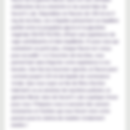
célébration de la créativité et du savoir-faire de
Secret's Lab. Disponibles en flacons de 100 ml en 0
mg de nicotine, ces e-liquides présentent un équilibre
parfait entre le propylène glycol et la glycérine
végétale (50/50 PG/VG), offrant une expérience de
vape satisfaisante et bien équilibrée. Et pour ceux qui
souhaitent un petit plus, chaque flacon est conçu
pour accueillir 1 à 2 boosters de nicotine, vous
permettant ainsi d'ajuster votre expérience à vos
besoins. Une fois les boosters ajoutés, le flacon peut
contenir jusqu'à 120 ml de liquide de contenance
totale. Que vous soyez un fan de films d'action
haletants ou un amateur de mystères policiers, la
gamme Movie Juice de Secret's Lab a quelque chose
pour vous ! Préparez-vous à savourer des saveurs
éclatantes et fruitées qui vous feront vivre votre
passion pour le cinéma de manière totalement
inédite !