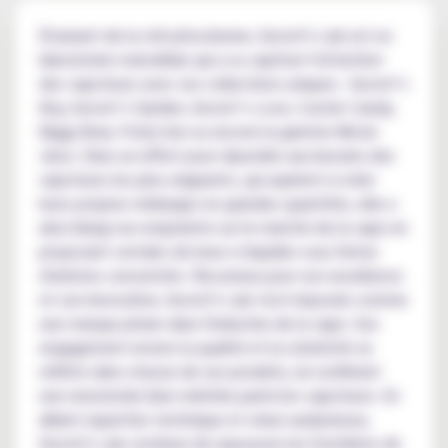
Émanant de la cité phocéenne, Secret's Lab est un
laboratoire marseillais qui a su captiver l'attention
des vapoteurs avec ses collections uniques : Secret’s
Key, Secret’s Garden, Secret’s Love, Cosmic Candy,
Biggy Bear, Fruity Sun ou encore la gamme Movie
Juice. Dans un effort pour répondre aux besoins des
vapoteurs les plus exigeants, qui aspirent à créer
leurs propres mélanges en grandes quantités, elle a
ainsi élargi son empreinte sur le marché de la vape en
proposant certains de leurs e-liquides sous forme
d'arômes concentrés. Reconnue pour son excellence
et son innovation, Secret's Lab s'est imposée comme
une marque phare dans l'industrie de la vape. Son
engagement envers la qualité et la créativité se
reflète dans chacun de ses produits, lui conférant
une renommée bien méritée parmi les vapoteurs. En
alliant expertise technique et vision audacieuse,
Secret's Lab continue de repousser les frontières de