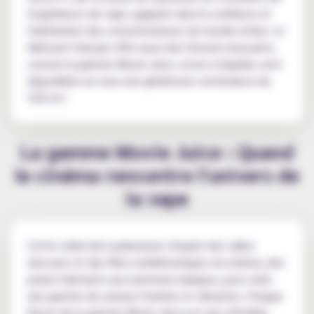
l'expérience de vape, gagnant ainsi la confiance et
l'admiration des consommateurs du monde entier. Le
fabricant français offre aussi des formats innovants,
comme la gamme Movie Juice, où les e-liquides sont
disponibles en sous une généreuse contenance de
100 ml !
La gamme Movie Juice : Quand
le cinéma rencontre l'univers de
la vape
Cette collection audacieuse s'inspire des salles
obscures et des films emblématiques du cinéma, des
polars haletants aux aventures épiques, pour créer
une gamme de saveurs fruitées et vibrantes. Chaque
flacon de la gamme Movie Juice est une véritable