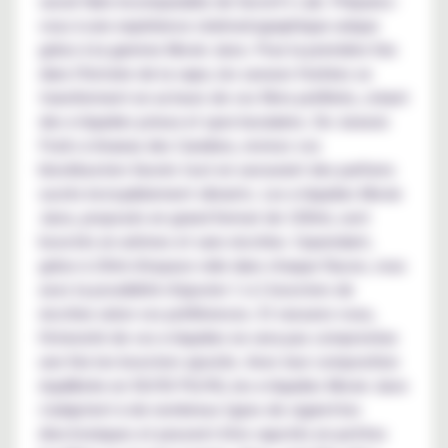
savoir-faire incomparable de Secret's Lab. Préparez-
vous à une expérience cinématographique unique
grâce à la gamme Movie Juice. Pour la première fois
dans l'histoire de la vape, les saveurs fruitées se
transforment en acteurs de vos films préférés, créant
des e-liquides juteux et spectaculaires. De Jurassic
Fruits à Ananas des Caraïbes, revivez vos
blockbusters favoris tout en savourant des parfums
sucrés incroyablement vibrants. Les e-liquides Movie
Juice, proposés en grand format de 100ml, sont
boostés en arômes et sans nicotine. Cependant,
grâce à 20ml d'espace vide dans chaque flacon, vous
avez la possibilité d'ajouter 1 à 2 boosters de
nicotine selon vos préférences. Et rassurez-vous,
l'intensité de vos e-liquides ne sera pas compromise
une fois les boosters ajoutés. Avec leur composition
équilibrée en 50/50 PG/VG, les e-liquides Movie Juice
s'adaptent à de nombreux types de cigarettes
électroniques et peuvent être vapotés en petites