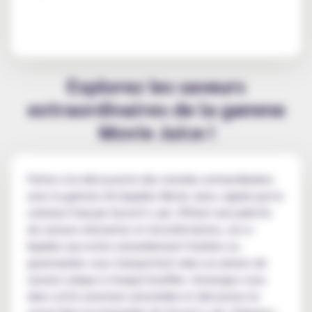
Explorez les saveurs
extraordinaires de la gamme
Movie Juice !
Partez à la découverte des mondes extraordinaires
avec la gamme d'e-liquides Movie Juice, signée par le
créateur français Secret's Lab. Offrant une palette
de saveurs enivrantes et réconfortantes, ces e-
liquides aux notes naturellement fruitées ou
gourmandes vous transportent dans un univers de
saveurs unique à chaque bouffée. Immergez-vous
dans cette aventure sensorielle et découvrez le