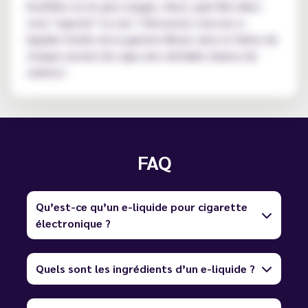
bouffées ou en gros nuages. Alors, quel film allez-
vous "vapoter" ce soir ? Découvrez tous les e-
liquides fruités de la gamme Movie Juice et faites de
chaque session de vape une véritable séance de
cinéma !
FAQ
Qu’est-ce qu’un e-liquide pour cigarette
électronique ?
Quels sont les ingrédients d’un e-liquide ?