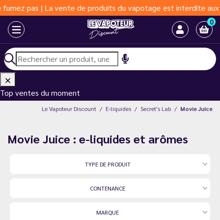
s | La vente de produits du vapotage est interdite aux moins de 
0
Top ventes du moment
Le Vapoteur Discount
E-liquides
Secret's Lab
Movie Juice
Movie Juice : e-liquides et arômes
TYPE DE PRODUIT
CONTENANCE
MARQUE