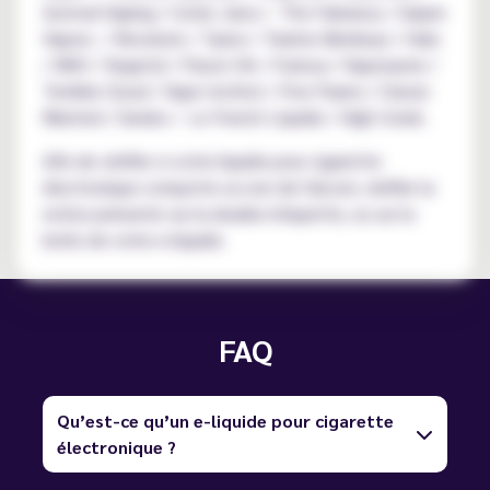
Survival Vaping / Comic Juice / The Fabulous / Saiyen
Vapors / Revolute / Tjuice / Twelve Monkeys / Halo
/ NKV / Vegetol / Flavor Hit / Furiosa / Vaponaute /
Terrible Cloud / Vape Institut / Five Pawns / Classic
Wanted / Swoke / Le French Liquide / High Creek.
Afin de vérifier si votre liquide pour cigarette
électronique comporte ou non de l'alcool, vérifier la
notice présente sur la double étiquette, ou sur la
boite de votre e-liquide.
FAQ
Qu’est-ce qu’un e-liquide pour cigarette
électronique ?