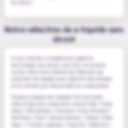
les effets".
Notre sélection de e-liquide sans
alcool
Si vous cherchez un liquide pour cigarette
electronique sans alcool, vous êtes sur la bonne
section. Nous avons déniché des fabricants qui
proposent des liquides pour cigarette electronique
en ne mettant pas d'alcool dans les compositions.
Plusieurs marques de e liquide n'ont pas inséré
d'alcool dans leur composition comme Pulp / Cloud
Vapor / Alfa Siempre / Savourea / Crazy Savourea /
Red Rock / Feevr / Bounty Hunters / Solana / Olala
Vape / 7 Péchés Capitaux / Fuug Life / Addiction /