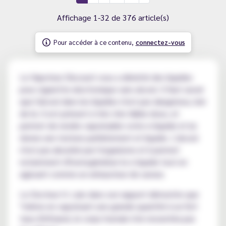
Affichage 1-32 de 376 article(s)
Pour accéder à ce contenu,
connectez-vous
Le Vapoteur Discount vous a déniché des liquides
pour cigarette electronique sans alcool. Il faut savoir
que l'alcool dans les liquides n'est pas dangereux, loin
de là. Il est présent à très très faible dose, et
permet de rendre vaporisable votre e-liquide et lui
donne une texture parfaitement et liquide. L'alcool
n'est pas absorbé par l'organisme et il permet
notamment d'homogénéiser le e liquide tout en
agissant comme un exhausteur de saveur.
Le Docteur H. Lalo dans son rapport démontre que
"même en vaporisant une grande quantité à un fort
taux d'éthanol, le corps humain n'en ressentira pas