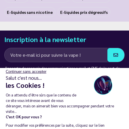
E-liquides sans nicotine
E-liquides prix dégressifs
Inscription à la newsletter
J’accepte de recevoir des communications e-mail et SMS de la part de
Continuer sans accepter
LD Groupe
Salut c'est nous...
les Cookies !
Restez en contact
On a attendu d'être sûrs que le contenu de
ce site vous intéresse avant de vous
déranger, mais on aimerait bien vous accompagner pendant votre
visite...
C'est OK pour vous ?
La vente de cigarette électronique est interdite chez les moins de
Pour modifier vos préférences par la suite, cliquez sur le lien
18 ans. 🔞