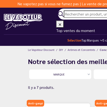
Ne vapotez pas si vous ne fumez pas | La vente de pro
Top ventes du moment
Sélection
Top Marques
E-c
Le Vapoteur Discount
DIY
Arômes et Concentrés
Conc
Notre sélection des meill
MARQUE
Il y a 7 produits.
Anti-gaspi
Anti-ga