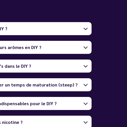
IY ?
urs arômes en DIY ?
fs dans le DIY ?
er un temps de maturation (steep) ?
ndispensables pour le DIY ?
 nicotine ?