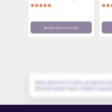
Victime de son succès
Venez découvrir À La Carte, une gamme d'arô
des notes douces Classic, fruitées et gourm