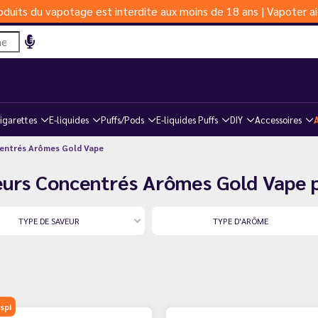
duits du vapotage est interdite aux moins de 18 ans | Vapoter ai
igarettes
E-liquides
Puffs/Pods
E-liquides Puffs
DIY
Accessoires
entrés Arômes Gold Vape
eurs Concentrés Arômes Gold Vape 
TYPE DE SAVEUR
TYPE D'ARÔME
spi