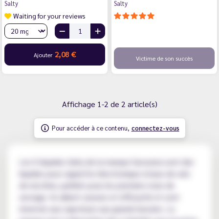
Salty
Salty
Waiting for your reviews
2,08 €
Ajouter
Victime de son succès
Affichage 1-2 de 2 article(s)
Pour accéder à ce contenu,
connectez-vous
Les E-liquides Salty de la marque Savourea sont des
liquides pour cigarette électronique à base de sels
de nicotine, parfaits pour les premiers mois de
sevrage. Ils allient saveurs et efficacité et sont
réservés aux vapoteurs aux grands besoins. La