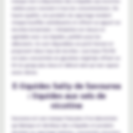
marque met à disposition des e-liquides aux recettes
variées pour convenir à tous les consommateurs. De
haute qualité, ces produits du vapotage rendent
chaque bouffée satisfaisante et offrent un apport en
nicotine instantané. L’inhalation est douce et
agréable avec ces liquides, parfaits pour les
débutants. Ils sont disponibles en petit format et
proposent deux taux de nicotine. Leur base PG/VG
est plus concentrée en glycérine végétale offrant un
hit en gorge plus doux et délicat ainsi qu’une vapeur
assez dense.
E-liquides Salty de Savourea
: liquides aux sels de
nicotine
Savourea est une marque française d’un laboratoire
qui fabrique et distribue des e-liquides et produits
destinés au vapotage (arômes, concentrés, boosters,