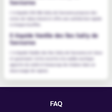
Savourea
L’e-liquide USA Mix Salty de Savourea propose des
notes de tabac blond et offre une satisfaction rapide
à chaque bouffée.
E-liquide Vanille des îles Salty de
Savourea
L’e-liquide Vanille des îles Salty de Savourea est doux
et gourmand. Cette recette à la vanille exotique
apporte du soleil et beaucoup de chaleur dans un
doux nuage de vapeur.
FAQ