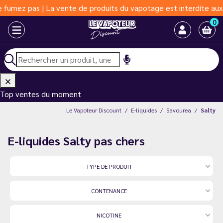
 | La vente de produits du vapotage est interdite aux moins de 1
0
Top ventes du moment
Le Vapoteur Discount
E-liquides
Savourea
Salty
E-liquides Salty pas chers
TYPE DE PRODUIT
CONTENANCE
NICOTINE