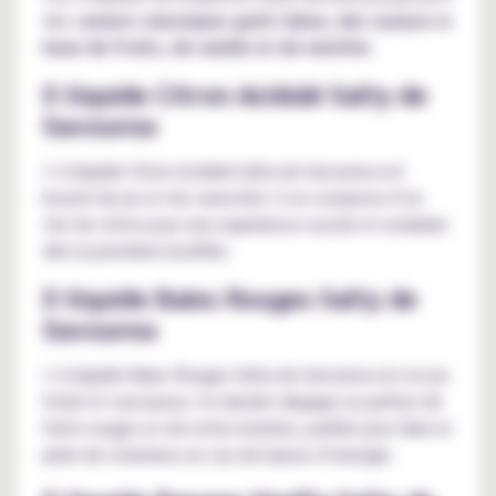
des s
aveurs classiques goût tabac, des saveurs à
base de fruits, de vanille et de menthe
.
E-liquide Citron Acidulé Salty de
Savourea
L’e-liquide Citron Acidulé Salty de Savourea est
bourré de jus et de caractère. Il se compose d’un
trio de citron pour une expérience sucrée et acidulée
dès la première bouffée.
E-liquide Baies Rouges Salty de
Savourea
L’e-liquide Baies Rouges Salty de Savourea est un jus
fruité et savoureux. Ce dernier dégage un parfum de
fruits rouges et de notes boisées, parfait pour faire le
plein de vitamines en cas de baisse d’énergie.