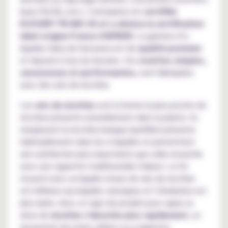
base PG/VG, etc). L’entreprise est
certifiée
ECOCERT FR-BIO-01 et a obtenu la certification
label origine France d’AFNOR
. La gamme d’e-
liquides Salty de Savourea est de
qualité premium
et répond à tous les besoins. Ces
recettes simples,
savoureuses et performantes,
sont fabriquées
avec des sels de nicotine.
Les
sels de nicotine
sont la forme la plus proche de
nicotine présente naturellement dans la plante. Ils
remplacent la nicotine basique (purifiée) présente
habituellement dans les e-liquides et permettent
une satisfaction plus importante que celle ressentie
avec une cigarette traditionnelle (tabac). Le hit
ressenti avec un liquide à base de sels de nicotine
est inférieur aux liquides classiques et l’inhalation est
plus aisée. Avec ce type de produit pour vaper, la
dose de
nicotine s’absorbe plus rapidement
, ce
qui permet de moins utiliser sa e-cigarette.