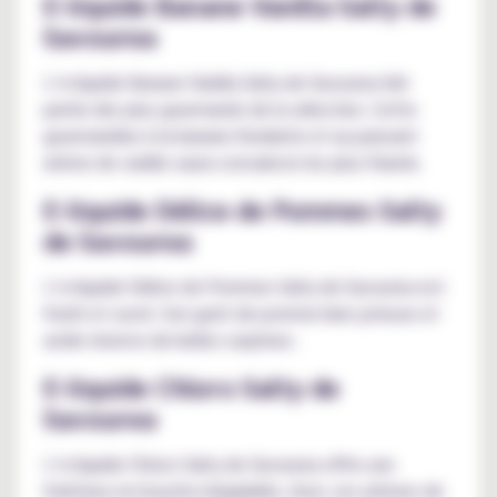
E-liquide Banane Vanilla Salty de
Savourea
L’e-liquide Banane Vanilla Salty de Savourea fait
partie des plus gourmands de la sélection. Cette
gourmandise à la banane fondante et au puissant
arôme de vanille saura convaincre les plus friands.
E-liquide Délice de Pommes Salty
de Savourea
L’e-liquide Délice de Pommes Salty de Savourea est
fruité et sucré. Son goût de pomme bien juteuse et
acide réserve de belles surprises.
E-liquide Chloro Salty de
Savourea
L’e-liquide Chloro Salty de Savourea offre une
fraîcheur en bouche inégalable. Avec ces arômes de