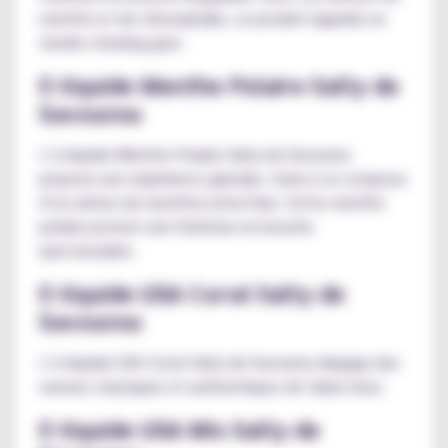
menthe et de chlorophylle, ce produit rappelle un
tendre chewing gum.
E-liquide Menthe Polaire Salty de
Savourea
L’e-liquide Menthe Polaire Salty de Savourea
propose une expérience glaciale. Celui-ci se compose
d’un arôme de menthol extra-frais. Cette menthe
polaire promet une fraîcheur en bouche
spectaculaire.
E-liquide USA Corsé Salty de
Savourea
L’e-liquide USA Corsé Salty de Savourea dégage des
saveurs classiques et authentiques de tabac brun.
E-liquide USA Mix Salty de