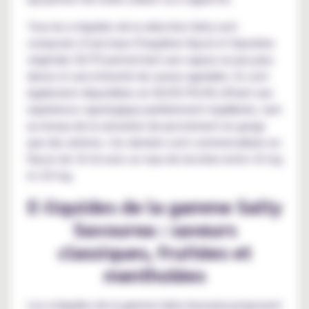
Tous les e-liquides de la sélection Salty sont
composés d’une base Propylène Glycol et Glycérine
végétale 30/70 permettant une vapeur un peu plus
dense et une intensité de saveur agréable. Ils sont
également disponibles en 50/50 PG/VG offrant une
expérience vapologique parfaitement équilibrée, tant
au niveau de la sensation de picotement en gorge
que des arômes. Ces derniers sont commercialisés en
flacon de 10 ml avec un taux de nicotine entre 10 mg
et 20 mg.
E-liquides de la gamme Salty
Savourea : saveurs
classiques, fruitées et
mentholées
Les e-liquides de la gamme Salty Savourea proposent