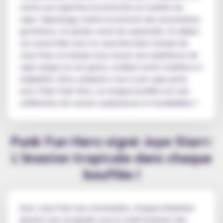
cache une expertise incontestée en matière de
vape. Vapeology, maître incontesté des associations
gustatives, n'a jamais cessé de surprendre. En alliant
son savoir-faire avec le caractère bien trempé de
Joey Starr, la marque nous assure une expérience de
vape unique en son genre, oscillant entre tradition et
originalité. Alors, préparez-vous à une vape party
avec Punk Funk Hero, où chaque bouffée est une
célébration de saveurs audacieuses et inoubliables !
Punk Fun Hero signé Joye Starr:
L'évasion tropicale dans chaque
bouffée !
Avec Joey Starr aux commandes, chaque inhalation
devient une escapade sous le soleil éclatant des