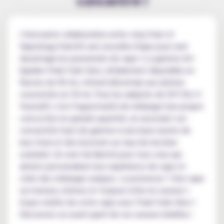
L'innovante collaboration entre Joey Starr et
Vapeology franchit une nouvelle étape pour ravir
davantage les passionnés de vape ! La gamme d'e-
liquides Punk Funk Hero, initialement disponible en
flacons de 50 ml, s'étend désormais aux arômes
concentrés en 30 ml. Pour les adeptes de DIY (Do It
Yourself), c'est l'opportunité de mélanger leur propre
concoction en grande quantité, en associant ces
concentrés haut de gamme à une base neutre de
leur choix et des boosters au taux de nicotine
souhaité. Un vent de liberté pour tous ceux qui
aiment personnaliser leur expérience de vape et
créer des mélanges uniques. La promesse ? Une vape
sur-mesure, intense et toujours riche en saveurs !
Soyez maître de votre vape avec Punk Funk Hero !
Découvrez un avant-goût de ces saveurs inédites :