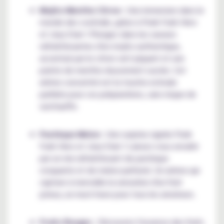
Mojito Menthe Citron
: Une immersion dans le
monde des cocktails, grâce à Punk Funk Hero
et Joey Starr ! Plongez dans les saveurs
rafraîchissantes d'un mojito authentique,
accentué par le citron vert piquant et une
pointe de menthe doucement sucrée. Cet
arôme concentré est la touche estivale
parfaite pour vos préparations, sans risque de
surchauffe.
Pastèque Melon
: Une surprise signée Punk
Funk Hero et Joey Starr ! Laissez-vous envahir
par un mix rafraîchissant de pastèque
croquante et de melon parfumé. Un arôme qui
capture à merveille la sensation d'un fruit
juteux, un must-have pour tous les amateurs.
Fruits Rouges
: Découvrez l'essence des fruits