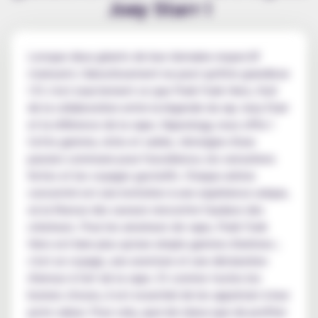
Joey Starr !
Lorsque deux géants de leur domaine respectif
s'unissent, l'aboutissement ne peut qu'être grandiose
! Et c'est exactement ce que Punk Funk Hero, fruit
de la collaboration entre la légende du rap Joey Starr
et la référence de la vape, Vapeology, nous offre !
Cette gamme, riche et variée, témoigne d'une
passion commune pour l'excellence, les sensations
fortes et les voyages gustatifs. Chaque arôme
concentré est une invitation à une expérience unique,
où la finesse des saveurs rencontre l'audace des
créateurs. Pour les amateurs de vape, Punk Funk
Hero est bien plus qu'une simple gamme d'arômes ;
c'est un voyage, une aventure et une déclaration
d'amour à l'art de la vape. Et comme toutes les
bonnes choses, il est essentiel de les apprécier à leur
juste valeur. Pour cela, quoi de mieux que de profiter