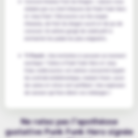
Corossol Ananas Fruit du Dragon : Laissez-vous
séduire par ce chef-d'œuvre de Punk Funk Hero
et Joey Starr ! Découvrez un trio exquis
d'ananas, de fruit du dragon sucré et de jus de
corossol. Un arôme gorgé de soleil prêt à
enchanter les palais les plus exigeants.
Ti Punch
: Une invitation à savourer un moment
exotique ? Grâce à Punk Funk Hero et Joey
Starr, redécouvrez cet arôme concentré inspiré
du cocktail emblématique, mariant rhum, sucre
de canne et citron vert pétillant. Une explosion
de saveurs qui fera vibrer vos mélanges !
Ne ratez pas l’apothéose
gustative Punk Funk Hero signée