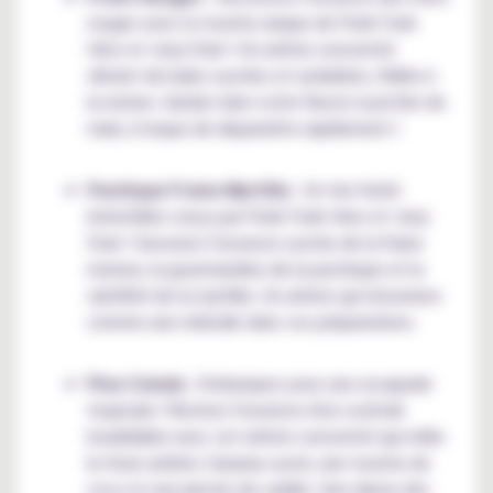
rouges avec la touche unique de Punk Funk
Hero et Joey Starr ! Un arôme concentré
vibrant de baies sucrées et acidulées, fidèle à
la nature. Gardez bien votre flacon à portée de
main, il risque de disparaître rapidement !
Pastèque Fraise Myrtille
: Un trio fruité
irrésistible conçu par Punk Funk Hero et Joey
Starr ! Savourez l'essence sucrée de la fraise
mature, la gourmandise de la pastèque et la
subtilité de la myrtille. Un arôme qui résonnera
comme une mélodie dans vos préparations.
Pina Colada
: Embarquez pour une escapade
tropicale ! Revivez l'essence d'un cocktail
inoubliable avec cet arôme concentré qui mêle
le rhum ambré, l'ananas sucré, une touche de
coco et une pincée de vanille. Une danse des