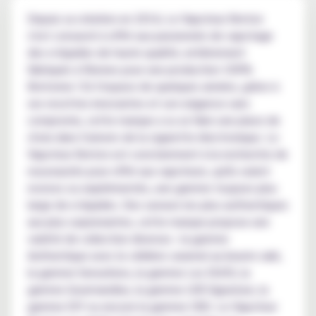
Depuis sa création en 2014, Le Vapoteur Breton
s'est consacré à offrir aux passionnés de vapotage
des e-liquides de haute qualité, entièrement
fabriqués à Rennes pour une production 100%
Bretonne ! En l'espace de quelques années, grâce à
ses recettes innovantes et son exigence sans
compromis, cette marque a su se faire une place de
choix dans l'univers de la cigarette électronique. Le
Vapoteur Breton est constamment à la recherche de
nouveautés pour offrir aux vapoteurs, qu'ils soient
novices ou expérimentés, une gamme toujours plus
large de e-liquides. Des saveurs les plus authentiques
aux plus surprenantes, cette marque propose une
variété de collection diverses : la gamme
Authentique avec le célèbre caramel au beurre salé,
la gamme Sensations, la gamme Les DUOS, la
gamme Gourmandise, la gamme LVB Signature, la
gamme DIY ou encore la gamme CBD. Le Vapoteur