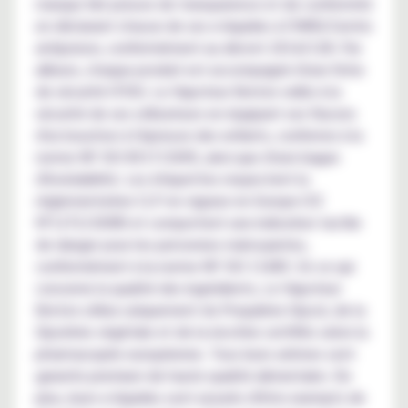
marque fait preuve de transparence et de conformité
en déclarant chacun de ses e-liquides à l'INRS/Centre
antipoison, conformément au décret 2014/128. Par
ailleurs, chaque produit est accompagné d'une fiche
de sécurité (FDS). Le Vapoteur Breton veille à la
sécurité de ses utilisateurs en équipant ses flacons
d'un bouchon à l'épreuve des enfants, conforme à la
norme NF ISO 8317/2005, ainsi que d'une bague
d'inviolabilité. Les étiquettes respectent la
réglementation CLP en vigueur en Europe (CE
N°1272/2008) et comportent une indication tactile
de danger pour les personnes malvoyantes,
conformément à la norme NF ISO 11683. En ce qui
concerne la qualité des ingrédients, Le Vapoteur
Breton utilise uniquement du Propylène Glycol, de la
Glycérine végétale et de la nicotine certifiés selon la
pharmacopée européenne. Tous leurs arômes sont
garantis premium de haute qualité alimentaire. De
plus, leurs e-liquides sont assurés d'être exempts de