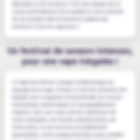
diacétyle et de sucralose. C'est une marque qui se
soucie profondément de la qualité et de la sécurité
de ses produits afin de fournir le meilleur des
résultats à tous les vapoteurs !
Un festival de saveurs intenses,
pour une vape inégalée !
Le Vapoteur Breton, marque emblématique du
paysage de la vape, étonne et ravit les amateurs d'e-
liquides avec sa gamme exceptionnelle aux saveurs
intensément authentiques et remarquablement
réalistes. Que vous soyez fervent admirateur de
notes classiques, de menthe rafraîchissante, de
fruits juteux, ou de recettes incroyablement
gourmandes, cette marque bretonne saura combler