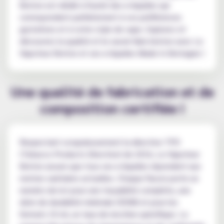
Breton est dédié à fournir des e-liquides qui
correspondent parfaitement à vos préférences
gustatives et à votre style de vape. Explorez et
découvrez la qualité et le savoir-faire breton avec Le
Vapoteur Breton et ses e-liquides Made In Bretagne !
Une qualité de fabrication et de
composition certifiée !
Respectant scrupuleusement la directive TPD
(Tobacco Products Directive) de 2016, Le Vapoteur
Breton assure que tous ses e-liquides répondent aux
normes sanitaires actuelles. Chaque flacon porte un
numéro de lot pour une traçabilité complète, une
date de durabilité minimale (DDM) et pour les
formats 10 ml, un taux de nicotine spécifique. La