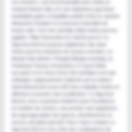
vos attentes. Leur incontournable best-seller, le
Caramel Beurre Salé, est une expérience gustative
inoubliable grâce à l'équilibre parfait entre le caramel
divinement fondant et la douceur irrésistible du
beurre salé. C'est une véritable délectation pour les
papilles ! Mais l'innovation ne s'arrête pas là ! Le
Vapoteur Breton propose également des duos
fruités pour les amateurs de saveurs estivales. Le
Banane Kiwi vibrant, l'Orange Mangue exotique, la
Framboise Passion envoûtante, le Cassis Raisin
succulent et le Citron Citron Vert pétillant sont des
mélanges soigneusement élaborés qui se marient
harmonieusement pour offrir des e-liquides fruités et
délicieux à savourer sans modération. Le Vapoteur
Breton, avec sa passion évidente pour l'excellence
en matière de saveurs, vous promet une expérience
de vapotage pleine de nuances, d'authenticité et
surtout, de plaisir gustatif. Vous l’aurez compris Le
Vapoteur Breton vous offre des combinaisons de