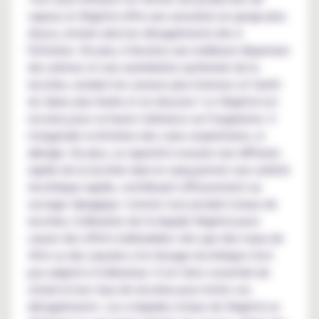
vapeur, le Végétol offre une sensation en gorge plus
douce, évitant ainsi les désagréments liés à
l'irritation. De plus, il favorise une meilleure dispersion
des arômes et une assimilation optimisée de la
nicotine, rendant les saveurs plus intenses et l'arrêt
du tabac plus facile et en douceur ! Le Végétol est
reconnu pour sa haute tolérance sur l'organisme. Il
n'engendre ni irritation des voies respiratoires, ni
allergie. De plus, sa capacité à assurer une diffusion
rapide de la nicotine dans le sang permet une satiété
nicotinique rapide, contribuant efficacement au
sevrage tabagique. Comme tout produit à base de
nicotine, l'utilisation de l'e-liquide Végétol peut
causer des effets indésirables tels que des maux de
tête ou des nausées si le dosage nicotinique n'est
pas adapté à l'utilisateur. Il est donc essentiel de
choisir le bon taux de nicotine pour éviter ces
désagréments. Les e-liquides à base de Végétol se