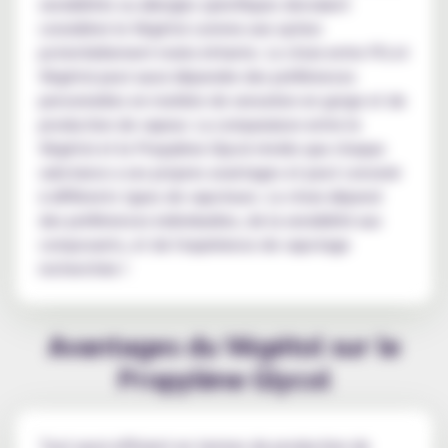
sensibilités ou allergies spécifiques devraient
considérer le Végétol comme une option
potentiellement moins irritante. Le choix entre PG et
Végétol peut aussi dépendre des préférences
personnelles en matière de sensation en gorge et de
production de vapeur. La comparaison entre le
Végétol et le Propylène Glycol révèle que chaque
substance a ses propres avantages et peut convenir
à différents types de vapoteurs. Le choix dépend
des préférences individuelles, de la sensibilité aux
composants, et de l'expérience de vapotage
recherchée !
Avantages du Végétol sur le
Propylène Glycol
Tout aussi efficient en termes de production de