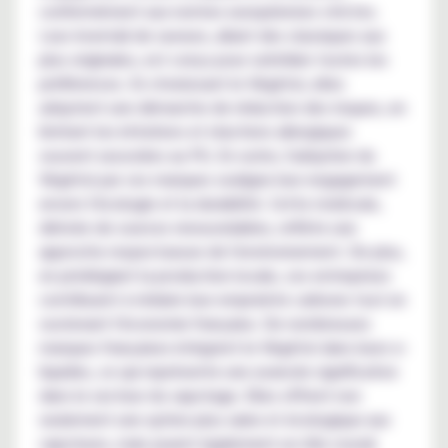
conformément aux normes européennes strictes.
Leur éventail de saveurs, allant des classiques aux
plus originales, est conçu pour satisfaire toutes les
préférences. En choisissant le Végétol, elles
adoptent une démarche de réduction des risques, en
limitant les irritations et réactions allergiques
souvent associées au PG. En outre, l'adoption du
Végétol par ces marques souligne leur engagement
envers l'écologie et la durabilité. Cette molécule,
dérivée de sources renouvelables, reflète une
approche respectueuse de l'environnement. De plus,
en privilégiant la production locale, ces entreprises
contribuent à réduire leur empreinte carbone tout en
soutenant l'économie française. De nombreuses
marques françaises intègrent le Végétol dans leurs e-
liquides, ce qui représente une avancée significative
dans le secteur du vapotage. Elles offrent non
seulement une option plus saine et écologique aux
vapoteurs, mais jouent également un rôle crucial