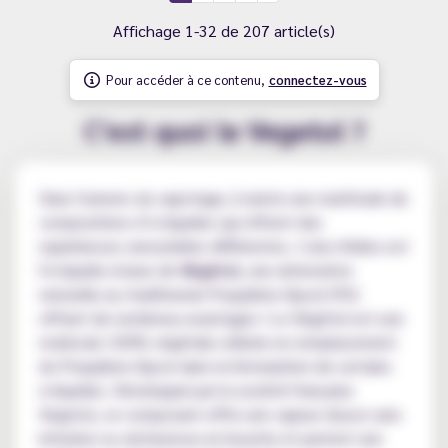
Affichage 1-32 de 207 article(s)
Pour accéder à ce contenu,
connectez-vous
C'est quoi le Vegetol ?
Dans l'univers du vapotage, il existe une multitude de
compositions d’e-liquides qui offrent des
expériences sensorielles différentes. L'une d'elles est
l'e-liquide à base de
Végétol
, une alternative
naturelle au traditionnel Propylène Glycol (PG)
offrant de nombreux avantages ! Le Végétol est une
molécule 100% végétale utilisée en remplacement
du Propylène Glycol dans la formulation de certains
e-liquides. Développé par la société française
Vegetol, ce composant offre une vapeur douce sans
irritation ou sécheresse en bouche et permet une