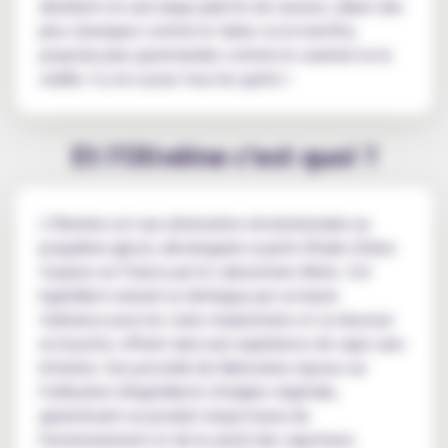
déclinent en une large palette de saveurs, allant des
plus classiques comme le tabac ou la menthe,
jusqu'aux plus gourmandes comme le caramel ou la
vanille. Il y en a pour tous les goûts !
Et l'Olivéine c'est quoi ?
L'Olivéïne est une alternative révolutionnaire au
propylène glycol, développée à partir d'huile d'olive
toujours en France par le Laboratoire Xérès. Cet
ingrédient naturel se distingue par sa haute
tolérance pour les voies respiratoires et sa douceur
en bouche, offrant ainsi une expérience de vape sans
irritation. Son procédé de fabrication repose sur
l'utilisation d'ingrédients d'origine végétale,
garantissant un produit respectueux de
l'environnement et de la santé des vapoteurs.