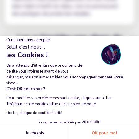
dans l'aide à l'arrêt du tabac, tout en promouvant
des pratiques de production durable.
Les e-liquides pas chers du
Continuer sans accepter
Vapoteur Discount !
Salut c'est nous...
les Cookies !
On a attendu d'être sûrs que le contenu de
Chez Le Vapoteur Discount, nous sommes fiers de
ce site vous intéresse avant de vous
proposer une gamme étendue d'e-liquides à base de
déranger, mais on aimerait bien vous accompagner pendant votre
Végétol et ce à des prix imbattables ! Que vous
visite...
C'est OK pour vous ?
soyez à la recherche d'une saveur classique ou plus
exotique, nous avons l'e-liquide Végétol qu'il vous
Pour modifier vos préférences par la suite, cliquez sur le lien
'Préférences de cookies' situé dans le pied de page.
faut ! Découvrez dès maintenant les e-liquides saveur
Pure
, à la délicieuse saveur de
Framboise Cassis
et le
Lire la politique de confidentialité
fruité
Fruits Rouges
. Vous préférez un goût
Consentements certifiés par
gourmand ? Laissez-vous tenter par l'
e-liquide Cerise
Je choisis
OK pour moi
Recommander ma dernière commande
Groseille
au format 50 ml ou l'étonnant
Grand Élixir
!