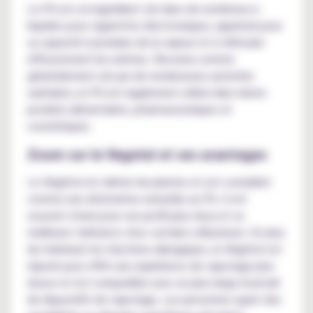
Le PG est un ingrédient clé dans de nombreux e-
liquides pour cigarettes électroniques, apprécié pour
sa capacité à produire de la vapeur et à véhiculer
efficacement les arômes. Reconnu comme
généralement sûr par de nombreuses autorités
sanitaires, le PG est également utilisé dans divers
produits alimentaires, pharmaceutiques et
cosmétiques.
Zoom sur le Vegetol et ses avantages
Le Végétol est dérivé de plantes et est considéré
comme une alternative naturelle au PG. Il est
souvent choisi pour son profil plus doux et sa
meilleure tolérance chez certains utilisateurs. En plus
de minimiser les réactions allergiques, le Végétol est
réputé pour offrir une expérience de vapotage plus
douce et est compatible avec un plus large éventail
de dispositifs de vapotage. Les personnes ayant des