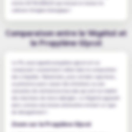
norme ASTM-686620 qui mesure la teneur en
carbone d'origine biologique !
Comparaison entre le Végétol et
le Propylène Glycol
Le PG, aussi appelé propylène glycol est un
composant couramment utilisé dans la composition
des e-liquides. Néanmoins, pour certains vapoteurs,
sa présence peut causer des irritations ou une
sensation de sécheresse buccale qui sont en réalité
des réactions de micro-allergies. Le Végétol apparaît
alors comme une bonne alternative évitant ce type
de désagrément !
Zoom sur le Propylène Glycol