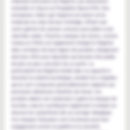
utilisation innovante du Végétol, une alternative
naturelle et douce au Propylène Glycol (PG). Des
entreprises telles que Vegetol ont placé cette
molécule au cœur de leur stratégie, offrant une
vaste gamme de saveurs conçues pour plaire à une
clientèle variée. D'autres marques de renom, comme
Curieux et VDLV, ont également intégré le Végétol
dans certaines de leurs lignes de produits, élargissant
ainsi leur offre pour répondre aux besoins d'un public
de plus en plus conscient de sa santé. La
particularité du Végétol réside dans sa capacité à
favoriser la satiété nicotinique, rendant les e-liquides
qui en sont composés particulièrement adaptés aux
personnes désireuses d'arrêter de fumer. Ces
produits aident non seulement à gérer le manque de
nicotine, mais ils contribuent également à réduire en
douceur les symptômes liés au sevrage tabagique.
Ces marques françaises sont reconnues pour leur
engagement envers la qualité et la sécurité,