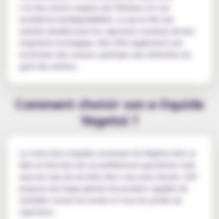
L'un des atouts majeurs de l'Olivéïne est son
excellente biodégradabilité, ce qui en fait une
solution durable pour les vapoteurs soucieux de leur
empreinte écologique. Elle offre également une
restitution des saveurs optimale sans altération du
goût des arômes.
Comment choisir son e-liquide
Vegetol ?
Le choix d'un e-liquide contenant du Végétol doit se
faire en fonction de vos préférences gustatives mais
aussi du taux de nicotine dont vous avez besoin. LVD
propose une large gamme de produits capable de
satisfaire toutes les envies et tous les profils de
vapoteurs.