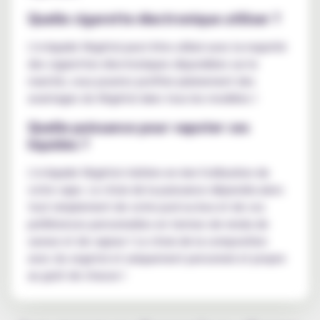
Quelle cigarette électronique utiliser ?
L'e-liquide Végétol peut être utilisé avec la majorité
des cigarettes électroniques disponibles sur le
marché, vous pourrez profiter pleinement des
avantages du Végétol dans tous les modèles !
Quelle puissance pour vapoter ces
liquides ?
L'e-liquide Végétol n'altère en rien l'utilisation de
votre vape. Le choix de la puissance dépendra alors
tout simplement de votre pod ou box et de vos
préférences personnelles en termes de rendu de
saveur et de vapeur ! Le choix de la composition
avec du vegetol et uniquement personnel et propre
au goût de chacun !