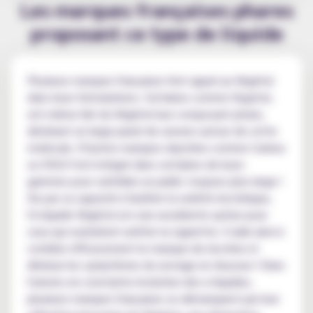
Les marques françaises phares
proposant ce type de liquide
Plusieurs marques françaises font appel au Végétol
dans leurs formulations. Certaines comme Vegetol,
ont même fait du Végétol leur composant phare,
déclinant un large panel de saveurs autour de cette
molécule. D'autres marques réputées comme Curieux
ou VDLV l'ont intégré dans certaines de leurs
gammes pour satisfaire un public toujours plus large !
De par sa capacité à faciliter la satiété nicotinique,
l'e-liquide Végétol est une excellente option pour
ceux qui souhaitent arrêter la cigarette. Il aide ainsi à
combler efficacement le manque de nicotine et
diminue les symptômes du sevrage en douceur ! Dans
l'univers en constante évolution des e-liquides,
plusieurs marques françaises se démarquent par leur