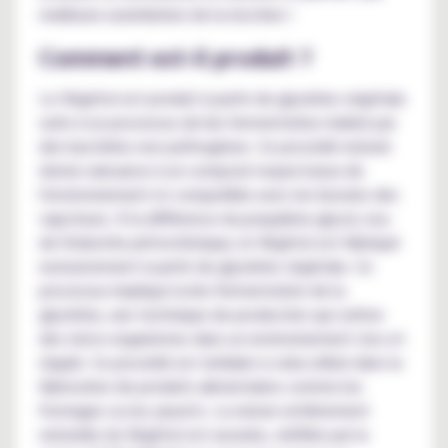
meilleure assimilation de la nicotine !
Comment est-il produit ?
Le Végétol est produit à partir de glycérine végétale
suite à un processus de bio fermentation réalisé par
des bactéries non pathogènes. Ce procédé naturel
donne naissance à un composé respectueux de
l'environnement et compatible avec les besoins des
vapoteurs. À la différence du propylène glycol, issu
de l'industrie pétrochimique, le Végétol est fabriqué
exclusivement à partir de glycérine végétale. Ce
processus implique la bio fermentation de la
glycérine, une technique de production qui cultive
des micro-organismes dans un environnement clos et
régulé. Ce procédé est similaire à celui utilisé dans la
fabrication de produits alimentaires comme les
fromages ou les yaourts. La nature entièrement
naturelle du Végétol est assurée, vérifiée par la