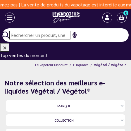
roduits du vapotage est interdite aux moins de 18 ans | Vapoter 
0
Top ventes du moment
Le Vapoteur Discount
E-liquides
Végétal / Végétol®
Notre sélection des meilleurs e-
liquides Végétal / Végétol®
MARQUE
COLLECTION