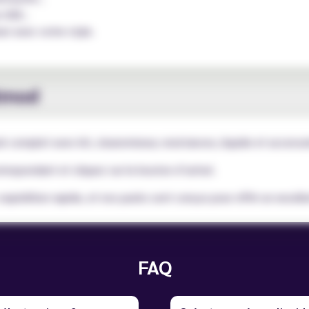
 USB ;
er avec votre style.
otmod
k complet avec kit, clearomiseur, resistances, liquide et accessoi
rrespondant et cliquez sur le bouton d’achat.
xpédition rapide, et nos packs sont conçus pour offrir un excelle
FAQ