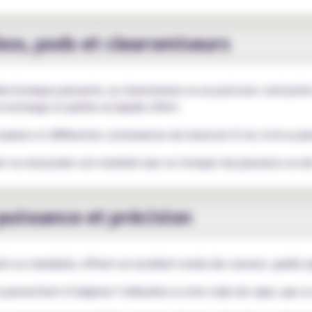
ox, pods et clearomiseurs
lectronique puissante, un clearomiseur ou un pod avec cartouche
 recharge et parfois un liquide offert.
ouleurs et différentes contenances de réservoir (2 ml, 4 ml ou plu
r ou renouveler son matériel sans se tromper de puissance ou de
puissance et précision
 ou standards, offrent un excellent rendu des saveurs, quelle qu
 permettent d’adapter l’utilisation à votre style de vape, que ce 