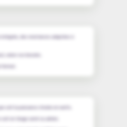
 intégrée, des resistances adaptées à
s), selon vos besoins.
 format.
e soit la puissance choisie en watts.
soit en tirage serré ou aérien.