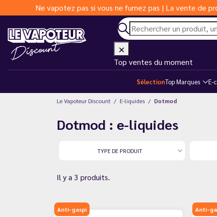
Ne vapotez pas si vous ne fumez pas | La vente de pro
Top ventes du moment
Sélection
Top Marques
E-c
Le Vapoteur Discount
E-liquides
Dotmod
Dotmod : e-liquides
TYPE DE PRODUIT
Il y a 3 produits.
Anti-gaspi
Anti-ga