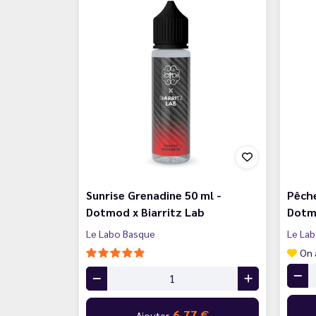
Sunrise Grenadine 50 ml -
Pêche
Dotmod x Biarritz Lab
Dotmo
Le Labo Basque
Le La
On 
6,77 €
Ajouter