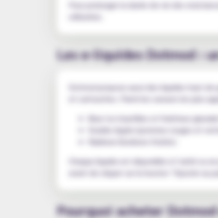
Pour prolonger la durée de vie des resistanc
utilisation.
Les e-liquides Dotmod : 
Dotmod propose aussi des liquides haut de 
et cartouches. Parmi les saveurs les plus ap
Blue Ice (myrtilles et fraîcheur glaciale
Double Apple (pommes rouges et vert
Rainbow (bonbons fruités).
Chaque liquide est disponible à l’unité ou en
avant de cliquer sur le bouton “Ajouter au p
Pourquoi acheter Dotmod 