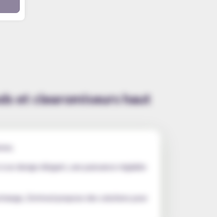
ods et clearomiseurs haut
mme.
 à un design élégant, une puissance réglable
rechange, Dotmod propose des solutions pour