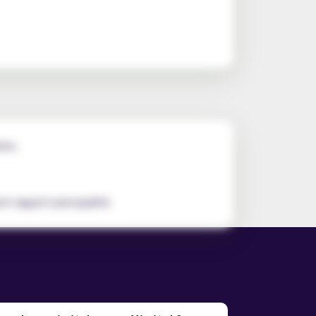
res.
nt rapport prix/qualité.