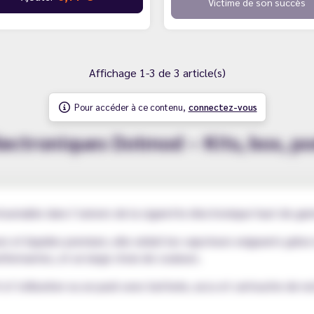
Victime de son succès
Affichage 1-3 de 3 article(s)
Pour accéder à ce contenu,
connectez-vous
électroniques Dotmod – Kits, box, p
urnable dans l’univers de la cigarette électronique haut de ga
rs et liquides premium, elle séduit les vapoteurs exigeants grâce
rformantes, et un large choix de couleurs.
à l’utilisation ou un pack avec batterie, accu et cartouche de 