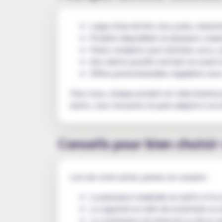
Large choix de kits, box, pods, clearomi
Produits disponibles en plusieurs couleu
Packs complets avec batterie, accu, c
Avis clients positifs mettant en avant l
Offres promotionnelles régulières avec
Chez nous, chaque produit est sélectionné pou
watts, vous trouverez le pack adapté à vos 
Conseils pour bien choisi
Lors de votre achat, prenez en compte :
La puissance maximale en watts et la 
La capacité en mAh de la batterie ou d
La contenance du réservoir ou de la ca