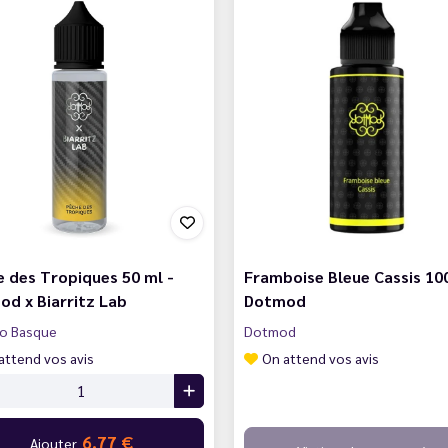
 des Tropiques 50 ml -
Framboise Bleue Cassis 100
d x Biarritz Lab
Dotmod
bo Basque
Dotmod
attend vos avis
On attend vos avis
6,77 €
Ajouter