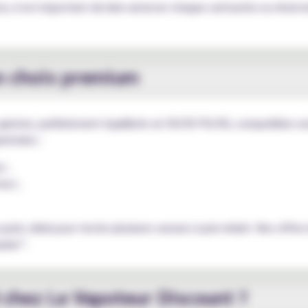
es, il est important de bien amorcer chaque cartouche ou réservo
un choix premium
gamme, parfaitement équilibrés en 50/50 PG/VG, compatibles avec
préciées :
) ;
es) ;
 pack, idéal pour tester plusieurs saveurs à prix réduit. Nos offre
anier”.
chez Le Vapoteur Discount ?