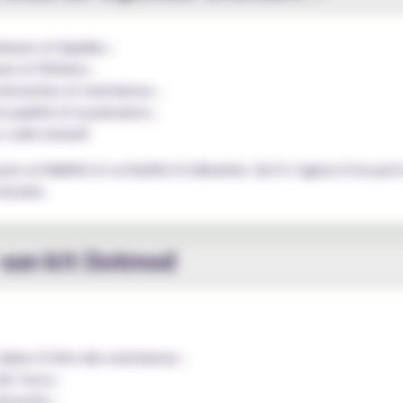
seurs et liquides ;
rs et finitions ;
artouches et resistances ;
a qualité et la puissance ;
 code exclusif.
r sa fiabilité et sa facilité d’utilisation. Qu’il s’agisse d’un p
besoins.
r son kit Dotmod
valeur d’ohm des resistances ;
e l’accu ;
rtouche ;