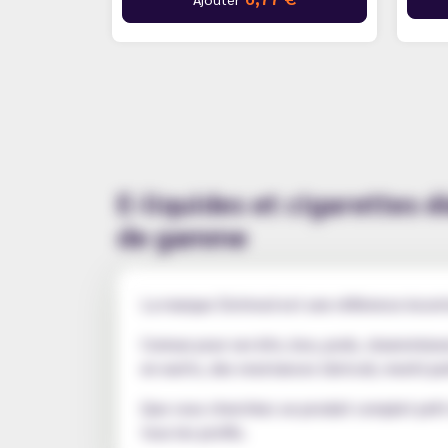
E-liquides et cigarettes 
de gamme
La marque Dotmod est une référence inconto
Connue pour ses kits, box, pods, clearomiseu
en watts, des resistances (dotcoil, mesh) pe
Que vous cherchiez un produit complet prêt 
tous les profils.