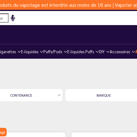
duits du vapotage est interdite aux moins de 18 ans | Vapoter ai
igarettes
E-liquides
Puffs/Pods
E-liquides Puffs
DIY
Accessoires
CONTENANCE
MARQUE
spi