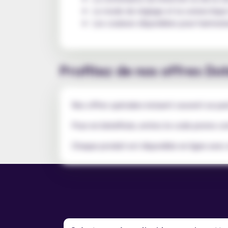
Le mode de réglage et la connectique
Les couleurs disponibles pour harmonis
Profitez de nos offres D
Nos offres spéciales incluent souvent un pac
Pour en bénéficier, entrez le code promo co
Chaque produit est disponible en ligne avec e