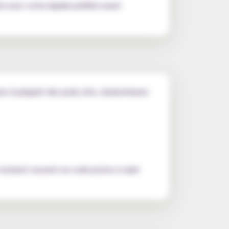
ir avec votre liquide préféré avant
 la plupart des pods, kits, clearomiseurs
s incluent souvent un code promo à saisir