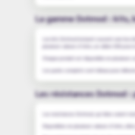
La gamme Dotmod : kits, b
Les kits Dotmod incluent souvent une box é
plusieurs valeurs d’ohm, un câble USB pour la
Chaque produit est disponible en plusieurs c
Les packs complets sont idéaux pour débute
Les résistances Dotmod : 
Les resistances Dotmod, qu’elles soient mesh
Disponibles en plusieurs valeurs d’ohm, elles