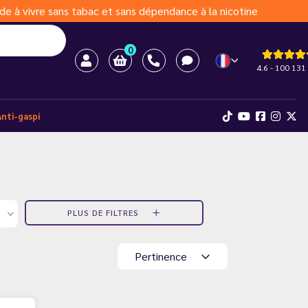
de à vivre sans tabac et sans dépendance à la nicotine
0
4.6 - 100 131 
Anti-gaspi
PLUS DE FILTRES
Pertinence