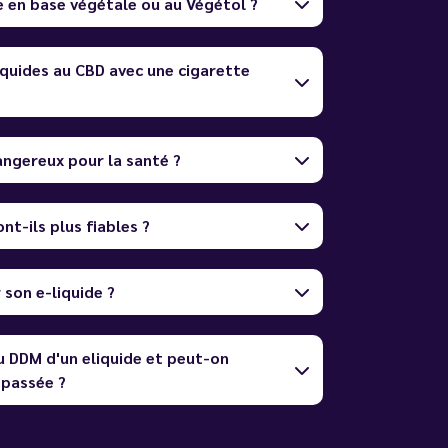
e en base végétale ou au Végétol ?
quides au CBD avec une cigarette
dangereux pour la santé ?
nt-ils plus fiables ?
son e-liquide ?
u DDM d'un eliquide et peut-on
dépassée ?