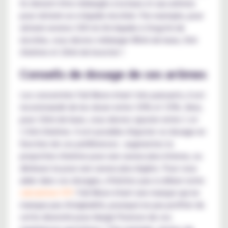
Ils doivent être mélangés à la base et aux arômes
pour obtenir un e-liquide nicotiné. Par exemple, pour
obtenir environ 100 ml d'e-liquide à 3mg/ml de
nicotine, vous devrez mélanger 80ml de base, 5ml
d'arôme et 20ml de booster !
Conseils de dosage de ces arômes
Les concentrés Full Moon étant très puissants, il est
recommandé de les doser entre 10% et 15%. Ainsi,
pour 10ml de base, vous devrez ajouter entre 1 et
1.5ml d'arôme. Il est possible d'ajuster ce dosage en
fonction de vos préférences : augmentez la
proportion d'arôme pour une saveur plus intense, ou
diminuez-la pour une saveur plus légère. Pour vous
aider dans vos dosages, n'hésitez pas à utiliser notre
calculateur DIY
. Full Moon étant une marque qui ne
manque pas d'originalité, pourquoi ne pas profiter de
cette diversité pour élargir l'horizon de vos