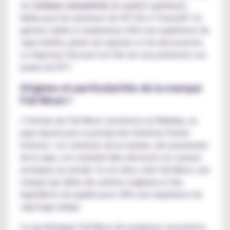
ses
arômes concentrés
de qualité supérieure,
idéals pour les amateurs de DIY (Do It Yourself). Sa
gamme variée et audacieuse offre une expérience de
vape inédite, pleine de surprises et de découvertes.
Le Vapoteur Discount est fier de vous présenter ces
joyaux du DIY !
Origines et particularités de la marque
Full Moon !
L’histoire de Full Moon commence en Malaisie, un
pays réputé pour sa production d'arômes fruités
intenses. Les créateurs de la marque, des passionnés
de la vape, ont souhaité faire découvrir ces saveurs
exotiques au monde. Ils ont donc créé Full Moon, une
marque qui utilise des arômes originaux et des
ingrédients de qualité pour offrir une expérience de
vapotage unique.
Ce qui distingue Full Moon de nombreux concurrents,