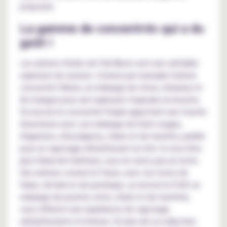
proposée.
La gamme de concentrés qui a du
goût !
Les arômes fruités de Full Moon sont une véritable
explosion de saveurs. Comme par exemple l'arôme
concentré Yellow, un mélange de citron, d'ananas et
de mangue pour une explosion tropicale en bouche.
Ou encore le concentré Purple apportant une touche
d'exotisme avec son mélange de fruits rouges,
d'agrumes, d'eucalyptus, d'anis et de menthe, parfait
pour un vapotage rafraîchissant en été. Si vous êtes
plus friand de fraîcheur, vous ne serez pas en reste.
Des arômes comme le Fame, avec ses notes de
fraise, de kiwi et de pastèque, ou encore le Puff, un
mélange de pomme verte, d'anis et de menthol,
vous offriront une expérience de vapotage
rafraîchissante et intense. En plus de sa collection