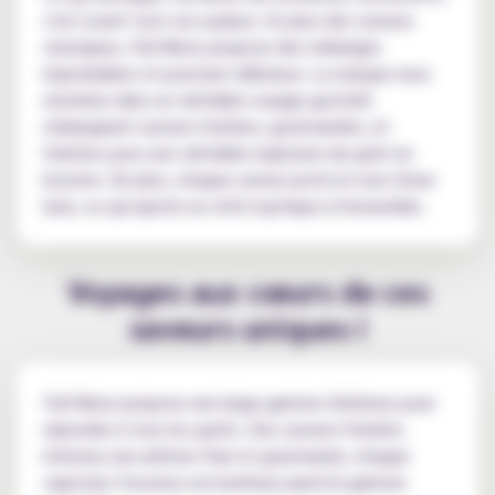
c'est avant tout son audace. En plus des saveurs
classiques, Full Moon propose des mélanges
improbables et pourtant délicieux. La marque nous
emmène dans un véritable voyage gustatif,
mélangeant saveurs fruitées, gourmandes, et
fraîches pour une véritable explosion de goût en
bouche. De plus, chaque saveur porte le nom d'une
lune, ce qui ajoute un côté mystique à l'ensemble.
Voyages aux cœurs de ces
saveurs uniques !
Full Moon propose une large gamme d'arômes pour
répondre à tous les goûts. Des saveurs fruitées
intenses aux arômes frais et gourmands, chaque
vapoteur trouvera son bonheur parmi la gamme