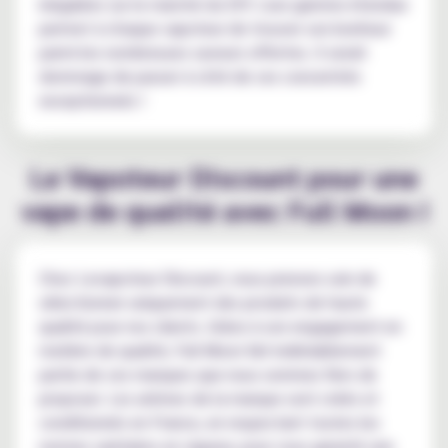
inégalées sur le marché du DIY. Leur gamme étendue
permet à chaque vapoteur de trouver son bonheur
parmi les nombreuses saveurs offertes. Il serait
dommage de passer à côté de ces concentrés
exceptionnels !
Le Vapoteur Discount pour une
vape de qualité avec Full Moon !
Chez Levapoteur Discount, nous prenons soin de
sélectionner uniquement des produits de haute
qualité pour nos clients. Grâce à son engagement en
matière de qualité, Full Moon fait indéniablement
partie de ces marques que nous sommes fiers de
proposer. Les arômes de la marque sont créés et
conditionnés en France, en respectant toutes les
normes sanitaires en vigueur, pour vous garantir une