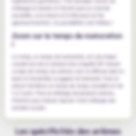
expériences gustatives ? Par exemple, tentez de
mélanger le Sunrise et l'Exotic pour un cocktail
ensoleillé, ou le Green et le Red pour un mix
agrumes/menthol. Les possibilités sont infinies !
Zoom sur le temps de maturation
!
Le steep, ou temps de maturation, est une étape
cruciale lors de la création d'un e-liquide DIY. Durant
ce laps de temps, les arômes vont se diffuser dans la
base et l'ensemble va gagner en harmonie. Pour un
arôme Full Moon, le temps de steep conseillé est de
2 à 3 jours. Pour un mélange de plusieurs arômes,
n'hésitez pas à laisser reposer votre mélange une
semaine ou plus.
Les spécificités des arômes