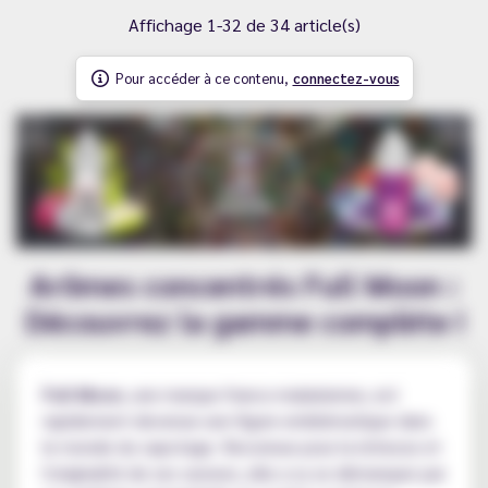
Affichage 1-32 de 34 article(s)
Pour accéder à ce contenu,
connectez-vous
Arômes concentrés Full Moon :
Découvrez la gamme complète !
Full Moon
, une marque franco-malaisienne, est
rapidement devenue une figure emblématique dans
le monde du vapotage. Reconnue pour la richesse et
l'originalité de ses saveurs, elle a su se démarquer par