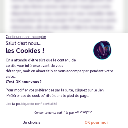
vape sûre.Notre service client est toujours à votre
disposition pour vous assister et vous conseiller dans
la réalisation de votre projet DIY ou pour toute autre
information, afin de vous aider à faire le choix le plus
adapté à vos besoins.
Continuer sans accepter
Salut c'est nous...
Avec des saveurs uniques, une qualité irréprochable
les Cookies !
et une expérience DIY inégalée, Full Moon est une
alliée de choix pour tous les adeptes de la vape,
On a attendu d'être sûrs que le contenu de
découvrez dès à présent
notre sélection d'arômes
ce site vous intéresse avant de vous
déranger, mais on aimerait bien vous accompagner pendant votre
concentrés Full Moon
pas chers ! Que vous soyez un
visite...
vapoteur débutant ou expérimenté, laissez-vous
C'est OK pour vous ?
tenter par l'expérience Full Moon et découvrez votre
Pour modifier vos préférences par la suite, cliquez sur le lien
prochaine saveur préférée !
'Préférences de cookies' situé dans le pied de page.
Lire la politique de confidentialité
Consentements certifiés par
FAQ
Je choisis
OK pour moi
Recommander ma dernière commande