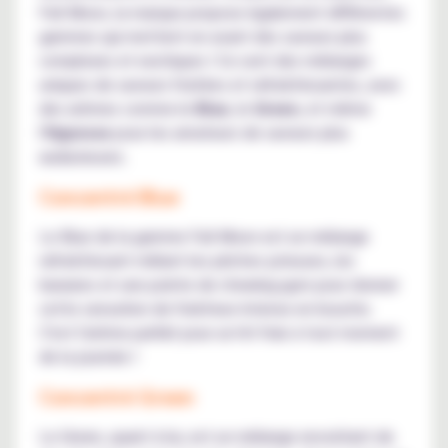
Full Moon, la marque propose également différentes
gammes qui mettent en avant des saveurs plus
complexes et exotiques ! Ce sont des mélanges
uniques de saveurs fruitées et rafraîchissantes, avec
des arômes comme le
Blue
, le
Green
, et même
l'
Hypnose
pour les amateurs de saveurs plus
audacieuses.
Concentré Blue
Le Blue de la gamme Full Moon est un mélange
rafraîchissant mêlant les pêches juteuses, les
bananes et une pointe de chewing-gum pour donner
cette sensation de fraîcheur intense en bouche.
C'est l'arôme parfait pour un hit frais à tout moment
de la journée !
Concentré Green
Le Green, quant à lui, est un mélange envoûtant de