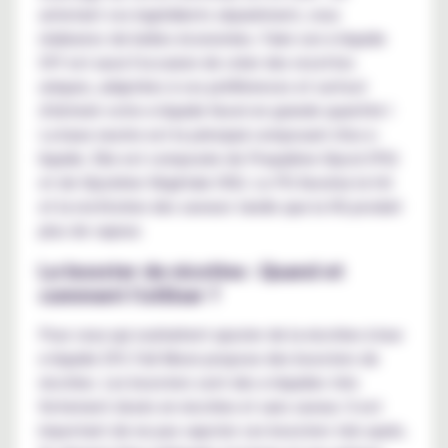
achetant vos ingrédients séparément, vous
réaliserez de belles économies. Faire son e-liquide
DIY est aussi l'occasion de créer des recettes
uniques, adaptées à vos préférences et surtout
d'obtenir votre e-liquide favori en grande quantité !
La base neutre est le principal composant d'un e-
liquide. Elle est composée de Propylène Glycol (PG)
et de Glycérine Végétale (VG). Le PG favorise le hit
et la restitution des saveurs tandis que la VG produit
plus de vapeur.
Le booster de nicotine : Quand et
comment l'utiliser ?
Pour ceux qui souhaitent ajouter de la nicotine à leur
e-liquide DIY, Full Moon propose des boosters de
nicotine. Les boosters sont des e-liquides très
fortement dosés en nicotine et sans saveur. Il est
important de ne pas vapoter ces boosters tels quels.