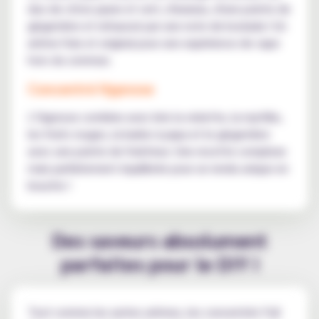
duo de citron jaune et vert, d'ananas, d'une pointe de
gingembre et rehaussé par une note de koolada ! Un
arôme frais et original pour une expérience de vape
hors du commun.
Concentré Hypnose
L'Hypnose combine avec brio la violette, la myrtille,
les fruits rouges, la barbe à papa et le gingembre
avec une pointe de fraîcheur. Une recette complexe
mais parfaitement équilibrée pour un rendu unique en
bouche !
Des saveurs absolument
parfaites pour le DIY !
Tout comme les autres arômes, les concentrés Full