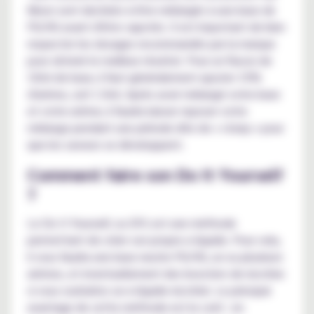
Moon sont destinés à être mélangés à une base de
PG/VG avant d'être vapotés. Il est important de bien
respecter les dosages recommandés par la marque
pour obtenir le meilleur résultat. Pour un flacon de
10ml de base, il faut généralement ajouter 15%
d'arôme, soit 1.5ml. Après avoir mélangé votre base
et votre arôme, il faudra laisser reposer votre
mélange pendant une période dite de « steep » pour
que les saveurs se développent.
Comment faire son Do It Yourself
?
Le Do It Yourself, ou DIY, est une méthode
permettant de créer son propre e-liquide. Pour cela,
il vous faudra une base neutre PG/VG, un ou plusieurs
arômes, et éventuellement des boosters de nicotine
si vous souhaitez un e-liquide nicotiné. Le principal
avantage de cette méthode est le coût : en