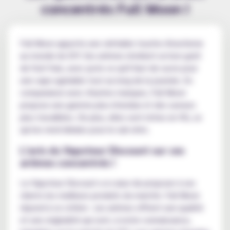
concentrés Full Moon !
Full Moon apporte une véritable touche d'exotisme
au monde du DIY. Ses arômes révèlent un bon goût
de fruit frais, avec juste ce qu'il faut de sucre pour
une vape agréable tout au long de la journée. En
comparaison avec d'autres marques, Full Moon
propose une gamme plus étendue et des saveurs
plus travaillées. De plus, elles sont riches en VG, ce
qui les rend idéales pour le sub-ohm.
L'avis du Vapoteur Discount sur ces
arômes concentrés !
Le Vapoteur Discount a à cœur de proposer à ses
clients les meilleurs produits du marché. Full Moon
répond à ce critère : ses arômes offrent une qualité
et une originalité qui sont, à notre connaissance,