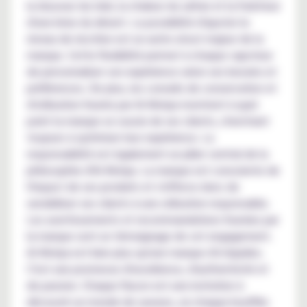
la douceur du miel, la chaleur du safran et la fraîcheur
d'une brise du désert. La possibilité d'ajuster le
niveau de nicotine est un autre atout majeur de la
marque. Cette flexibilité permet à chaque vapoteur
de personnaliser son expérience selon ses besoins et
préférences. De plus, les conseils de conservation et
d'utilisation fournis par Al-Kimiya montrent à quel
point la marque se soucie de ses clients, cherchant
toujours à optimiser leur expérience. La
responsabilité est également un pilier central de la
philosophie d'Al-Kimiya. La marque est consciente de
l'impact de ses produits et s'efforce donc de
sensibiliser ses clients à une utilisation responsable.
Les avertissements et recommandations fournies par
la marque sont un témoignage de cet engagement.
Al-Kimiya est bien plus qu'une marque d'e-liquides.
C'est une promesse d'excellence, d'authenticité et
de passion. Chaque flacon est une invitation à
découvrir un monde de saveurs, où chaque bouffée