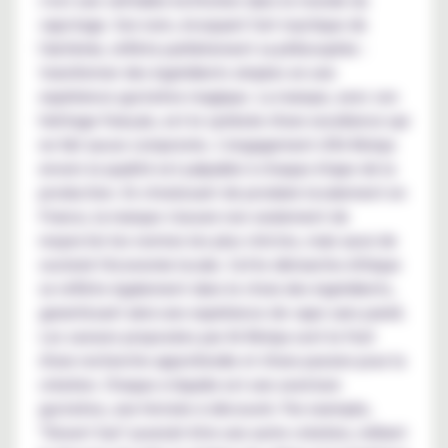
vapotage. Son nom, évoquant l'art mystique de
l'alchimie, reflète parfaitement sa philosophie :
transformer des ingrédients simples en une
expérience gustative magique. La marque, avec son
héritage français, est le symbole d'une excellence qui
ne fait aucun compromis. L'engagement d'Al-Kimiya
envers la qualité est palpable à chaque étape de la
production. En choisissant de produire localement en
France, la marque s'assure non seulement de
respecter les normes les plus strictes, mais aussi de
soutenir l'économie locale. Cette démarche éthique
se reflète également dans le choix des ingrédients,
garantissant ainsi une expérience de vape sans pareil.
Les saveurs proposées par Al-Kimiya sont le fruit
d'une recherche approfondie et d'une passion pour la
création. Chaque e-liquide est une aventure
gustative, une histoire à découvrir. Par exemple,
"Desert Sun" pourrait être une autre création, mêlant