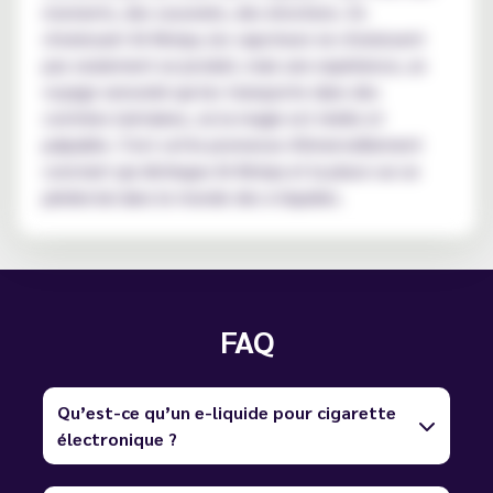
moments, des souvenirs, des émotions. En
choisissant Al-Kimiya, les vapoteurs ne choisissent
pas seulement un produit, mais une expérience, un
voyage sensoriel qui les transporte dans des
contrées lointaines, où la magie est réelle et
palpable. C'est cette promesse d'émerveillement
constant qui distingue Al-Kimiya et la place sur un
piédestal dans le monde des e-liquides.
FAQ
Qu’est-ce qu’un e-liquide pour cigarette
électronique ?