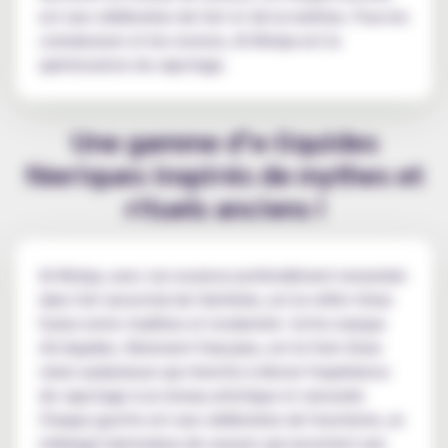
est une célébration de l'art et de la maîtrise. Pour les
connaisseurs et les novices, Al-Kimiya est la
quintessence du vapotage.
Une gamme d’e-liquides
féeriques inspirés de mythes et
rituels anciens !
Al-Kimiya, avec son essence profondément enracinée
dans l'art ancestral de l'alchimie, est le reflet d'une
fusion entre tradition et modernité. Cette marque
d'e-liquides, fièrement française, est le fruit d'une
vision audacieuse qui cherche à élever l'expérience
de vapotage à un niveau artistique et sensoriel.
Chaque goutte est une célébration de l'exotisme, un
mélange harmonieux de saveurs qui racontent une