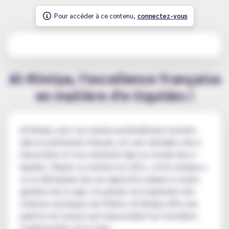
Pour accéder à ce contenu,
connectez-vous
Al-Kimiya, l'excellence française
en matière d'e-liquides !
Al-Kimiya, avec ses racines profondément ancrées
dans le patrimoine français, est une véritable ode à
l'innovation et à la créativité dans le monde des e-
liquides. Depuis sa création en 2021, cette marque a
su se démarquer par son approche unique et avant-
gardiste de la vape. En puisant son inspiration des
charmes mystiques de l'Orient, Al-Kimiya offre une
palette de saveurs qui transcendent les frontières
traditionnelles de la vape.