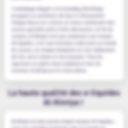
L'emballage élégant et le branding d'Al-Kimiya
évoquent un sentiment de luxe et d'exclusivité.
Chaque flacon est comme un trésor, renfermant des
secrets gustatifs prêts à être découverts. En fin de
compte, Al-Kimiya n'est pas seulement une marque
d'e-liquides, c'est une invitation à découvrir un monde
de saveurs, où chaque inhalation est une célébration
de l'art, de la culture et de la passion. Pour les
vapoteurs en quête d'une expérience hors du
commun, Al-Kimiya est le choix ultime.
La haute qualité des e-liquides
Al-Kimiya !
Al-Kimiya est plus qu'une simple marque d'e-liquides ;
c'est une véritable institution dans le monde du