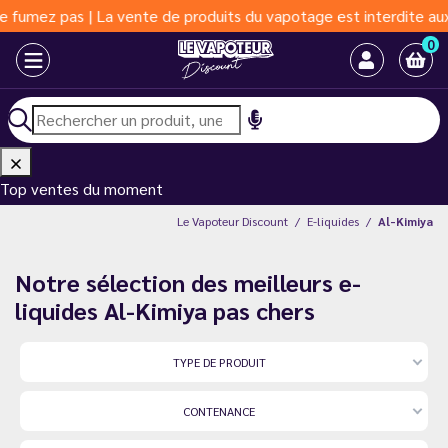
 La vente de produits du vapotage est interdite aux moins de 18 
0
Top ventes du moment
Le Vapoteur Discount
E-liquides
Al-Kimiya
Notre sélection des meilleurs e-
liquides Al-Kimiya pas chers
TYPE DE PRODUIT
CONTENANCE