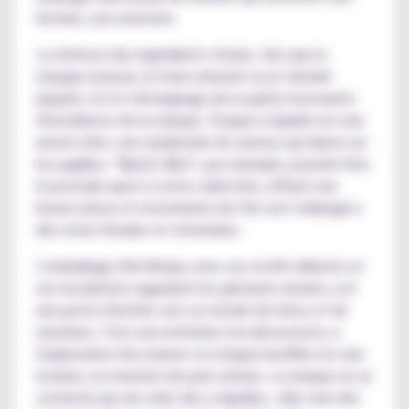
histoire, une aventure.
La richesse des ingrédients choisis, tels que la
mangue juteuse, le rhum enivrant ou le tamarin
piquant, est le témoignage de la quête incessante
d'excellence de la marque. Chaque e-liquide est une
œuvre d'art, une symphonie de saveurs qui danse sur
les papilles. "Mystic Mist", par exemple, pourrait être
le prochain ajout à cette collection, offrant une
brume douce et envoûtante de thé vert mélangé à
des notes florales et citronnées.
L'emballage d'Al-Kimiya, avec ses motifs délicats et
ses inscriptions rappelant les grimoires anciens, est
une porte d'entrée vers un monde de rêves et de
mystères. C'est une invitation à la découverte, à
l'exploration d'un univers où chaque bouffée est une
évasion, un moment de pure extase. La marque ne se
contente pas de créer des e-liquides ; elle crée des