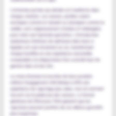
L'attention portée aux détails est manifeste dans
chaque création. Les saveurs, qu'elles soient
exotiques comme le tamarin ou classiques comme la
vanille, sont soigneusement choisies et mélangées
pour créer une harmonie gustative. L'introduction
audacieuse d'arômes de spiritueux dans leurs e-
liquides est une révolution en soi, transformant
chaque bouffée en une expérience sensorielle
comparable à la dégustation d'un cocktail haut de
gamme dans un bar chic.
Le choix d'exclure la nicotine de leurs produits
reflète l'engagement d'Al-Kimiya à offrir une
expérience de vapotage plus saine, tout en mettant
l'accent sur le plaisir pur des saveurs. Le format
généreux de 50ml pour 70ml garantit que les
vapoteurs peuvent profiter de ces délices gustatifs
plus longtemps.