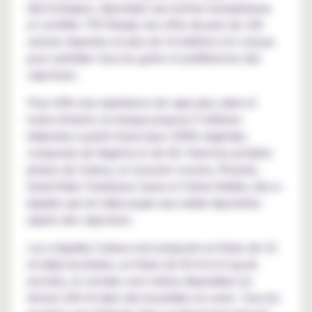
électroniques, répondant aux normes européennes
et certifiés TPD Ready. Son offre de près de 100
saveurs réparties en plus de 10 éditions est conçue
pour satisfaire tous les goûts et préférences des
vapoteurs.
Pour offrir une expérience de vape plus saine et
moins irritante, la marque propose 5 éditions
élaborées à partir d'une base 100% végétale,
composée de Végétol et de VG. Parmi les produits
phares de Curieux, se trouvent Licorne, Phoenix,
Grand Elixir, Framboise Cassis et Crème Brûlée, des e-
liquides qui ont déjà acquis une solide réputation
auprès des vapoteurs.
Les e-liquides Curieux sont proposés en fioles de 10
ml déjà nicotinées, en fioles de 50 ml à 0 mg de
nicotine, et certains sont même disponibles en
format 200 ml dans des bouteilles en verre. Tous les