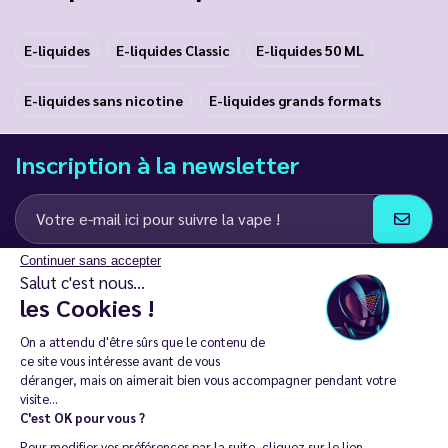
E-liquides
E-liquides Classic
E-liquides 50 ML
E-liquides sans nicotine
E-liquides grands formats
Inscription à la newsletter
Continuer sans accepter
J’accepte de recevoir des communications e-mail et SMS de la part de
Salut c'est nous...
LD Groupe
les Cookies !
Restez en contact
On a attendu d'être sûrs que le contenu de
ce site vous intéresse avant de vous
déranger, mais on aimerait bien vous accompagner pendant votre
visite...
C'est OK pour vous ?
La vente de cigarette électronique est interdite chez les moins de
Pour modifier vos préférences par la suite, cliquez sur le lien