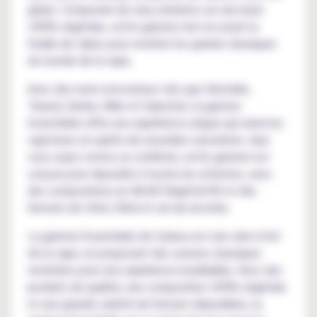
globe. Composée de cinq créations sur une base
100% végétale, cette gamme met en avant la
feuille de tabac pour revisiter les grands classiques
du monde de la vape.
Avec des noms évocateurs tels que Dentelle,
Tweed, Denim, Kilim et Galuchat, la gamme
Essentielle offre une expérience unique qui ravira les
vapoteurs en quête de nouvelles sensations. Que
vous soyez novice ou confirmé, cette gamme est
conçue pour répondre à toutes les attentes, avec
des compositions en 40/60 Végétol/VG et des
formats de 10ml, 50ml et sel de nicotine.
La gamme Essentielle de Curieux est une ode à l'art
de la vape, en proposant des saveurs classiques
revisitées pour une expérience inoubliable. Avec des
produits de qualité, une composition 100% végétale
et une grande variété de formats disponibles, la