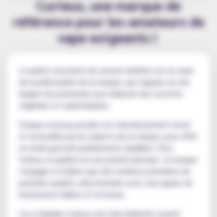
Curieux, une marque de
référence pour les amateurs de
vape exigeants !
La quête constante de saveurs inédites est au cœur
de la philosophie de la marque, qui s'appuie sur une
équipe de passionnés pour élaborer des recettes
originales et sophistiquées.
Chaque nouveau produit est minutieusement testé
et retravaillé par les experts de la marque, pour offrir
un rendu gustatif parfaitement équilibré. Chez
Curieux, la qualité est une priorité absolue : la marque
s'engage à n'utiliser que des matières premières de
première qualité, sélectionnées avec soin auprès de
fournisseurs fiables et reconnus.
Les e-liquides Curieux sont ainsi élaborés à partir