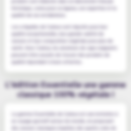
produits sont élaborés dans un laboratoire français
historique, connu pour sa rigueur, son expertise et la
qualité de ses installations.
Les e-liquides de Curieux sont réputés pour leur
qualité exceptionnelle, leur grande variété de
saveurs et leur composition végétale pour plus de
santé. Avec Curieux, les amateurs de vape exigeants
peuvent être assurés de trouver des produits de
qualité répondant à leurs attentes.
L’édition Essentielle une gamme
classique 100% végétale !
La gamme Essentielle de Curieux est une invitation à
un voyage gustatif autour du monde, en proposant
des saveurs classiques inspirées des quatre coins du