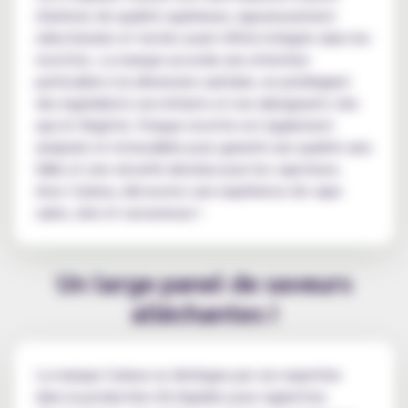
d'arômes de qualité supérieure, rigoureusement
sélectionnés et testés avant d'être intégrés dans les
recettes. La marque accorde une attention
particulière à la dimension sanitaire, en privilégiant
des ingrédients non irritants et non allergisants tels
que le Végétol. Chaque recette est également
analysée et retravaillée pour garantir une qualité sans
faille et une sécurité absolue pour les vapoteurs.
Avec Curieux, découvrez une expérience de vape
saine, sûre et savoureuse !
Un large panel de saveurs
alléchantes !
La marque Curieux se distingue par son expertise
dans la production d'e-liquides pour cigarettes