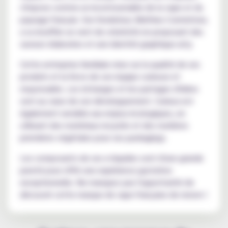
s'impose comme un incontournable de la vape et du
paysage français. Son fondateur, Mathieu Czernichow,
a su insuffler un vent de créativité en proposant des
saveurs élaborées et une identité graphique arty.
Cette entreprise familiale mise sur la qualité de ses
produits et la force de son équipe curieuse et
responsable. Les échanges et les partages d'idées
sont au cœur de son développement. Curieux est
également sensible aux enjeux écologiques, en
utilisant des matériaux recyclés et des matières
premières végétales pour ses packagings.
Les composants de ses e-liquides sont d'une grande
pureté pour offrir une expérience gustative
exceptionnelle. Ne manquez pas l'opportunité de
découvrir cette marque de vape française de renom !