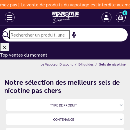
oduits du vapotage est interdite aux moins de 18 ans | Vapoter a
0
Top ventes du moment
Le Vapoteur Discount
E-liquides
Sels de nicotine
Notre sélection des meilleurs sels de
nicotine pas chers
TYPE DE PRODUIT
CONTENANCE