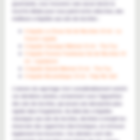
gourmands, vous trouverez sans aucun doute la
recette idéale pour vous parmi notre sélection, des
meilleurs e-liquides aux sels de nicotine :
E-liquide La Chose Sel de Nicotine 10 ml - Le
French Liquide
E-liquide Classique Minimal 10 ml - The Fuu
E-liquide Pomme Framboise Sel de Nicotine 10
ml - Liquidarom
E-liquide Glacial Minimal 10 ml - The Fuu
E-liquide Mozambique 10 ml - Pulp Nic Salt
L'univers du vapotage s'est considérablement enrichi
ces dernières années, notamment avec l'apparition
des sels de nicotine, qui assure une absorption plus
rapide dans l'organisme. Au-delà des e-liquides
classiques aux sels de nicotine, destinés à remplir les
réservoirs des cigarettes électroniques, on retrouve
également les boosters. Ces derniers sont des