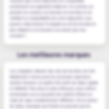
s'assurer que votre dispositif est compatible
notamment en aspiration indirecte. En somme, en
prenant en compte vos besoins en nicotine et en
vérifiant la compatibilité de votre dispositif, vous
pourrez sélectionner l'e-liquide au sel de nicotine le
plus adapté à vos besoins à la saveur qui vous
convient !
Les meilleures marques
Les e-liquides utilisant des sels de nicotine ont été
idéalement conçus pour les nouveaux vapoteurs,
anciens fumeurs, en quête d'un arrêt du tabac rapide
et définitif. Plus doux et plus efficaces, leurs effets
instantanés sur la sensation de satiété offrent un
style de vape complètement différent. De la saveur
de tabac classique aux fruités en passant par les