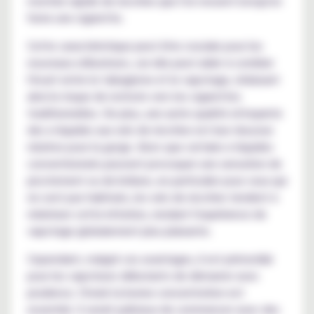
montée rapide de nicotine que l'on ressent lorsqu'on
fume une cigarette.
Cette caractéristique peut être cruciale pour les
nouveaux utilisateurs, car elle peut aider à combler
l'écart entre le tabagisme et le vapotage, réduisant
ainsi le risque de rechute vers les cigarettes
traditionnelles. De plus, une autre qualité attrayante
des e-liquides aux sels de nicotine est leur douceur
relative pour la gorge. Alors que certains e-liquides
conventionnels peuvent provoquer une sensation de
picotement ou de brûlure, en particulier pour ceux qui
ne sont pas habitués, les sels de nicotine tendent à
minimiser cette irritation, rendant l'expérience de
vapotage globalement plus plaisante.
Cependant, malgré ces avantages, il est primordial
pour les vapoteurs débutants de démarrer avec
prudence. Choisir la bonne concentration est
essentiel. Il serait judicieux de commencer avec des