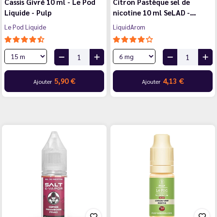
Cassis Givré 10 ml - Le Pod
Citron Pastèque sel de
Liquide - Pulp
nicotine 10 ml SeLAD -…
Le Pod Liquide
LiquidArom
5,90 €
4,13 €
Ajouter
Ajouter