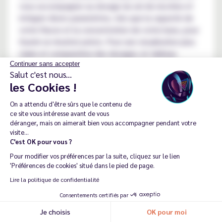
vous accompagner au dosage du sel de nicotine et
intégrer divers paramètres, tels que la capacité de
votre flacon et la concentration de votre base, pour
fournir un résultat précis. Pour une visualisation plus
claire et comparative des dosages, le tableau
dosage sel de nicotine peut s'avérer très utile. Il
Continuer sans accepter
Salut c'est nous...
fournit un aperçu des concentrations recommandées
les Cookies !
en fonction des habitudes de vapotage et de la
dépendance à la nicotine. En somme, vapoter des e-
On a attendu d'être sûrs que le contenu de
liquides aux sels de nicotine est une expérience
ce site vous intéresse avant de vous
déranger, mais on aimerait bien vous accompagner pendant votre
enrichissante, mais il est essentiel de prendre des
visite...
précautions, de bien se renseigner et d'utiliser les
C'est OK pour vous ?
outils appropriés pour garantir une utilisation
Pour modifier vos préférences par la suite, cliquez sur le lien
optimale.
'Préférences de cookies' situé dans le pied de page.
Lire la politique de confidentialité
Pourquoi choisir un tel e-liquide
Consentements certifiés par
?
Je choisis
OK pour moi
Recommander ma dernière commande