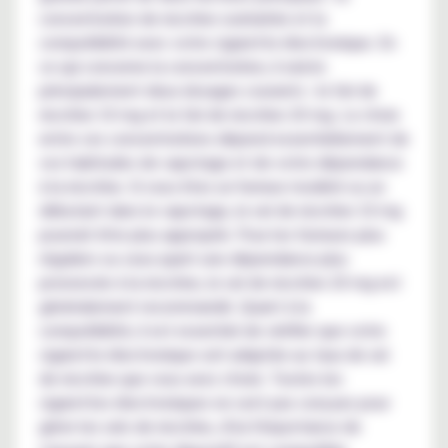
concentration de nicotine souhaitée et la
compatibilité avec votre cigarette électronique. En
ce qui concerne la concentration, il existe
principalement deux dosages courants : le Sel de
nicotine 10 mg et le Sel de nicotine 20 mg. Le choix
entre ces concentrations dépend essentiellement de
vos habitudes de vapotage et de votre dépendance
à la nicotine. Si vous êtes un fumeur modéré ou un
débutant dans le vapotage, le sel de nicotine 10 mg
pourrait être plus approprié. Pour les fumeurs plus
réguliers ou ceux ayant une dépendance plus
prononcée à la nicotine, le sel de nicotine 20 mg est
généralement recommandé. Quant à la
compatibilité, il est essentiel de vérifier que votre
cigarette électronique soit adaptée au taux de sel
de nicotine que vous avez choisi. Toutes les
cigarettes électroniques ne sont pas conçues pour
gérer les sels de nicotine, d'où l'importance de