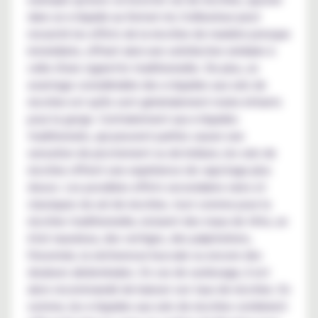
dans un e-liquide au format ml, l'utilisateur peut
ressentir les effets de la nicotine de manière presque
immédiate, offrant ainsi une satisfaction similaire à
celle d'une cigarette traditionnelle. De plus, un
avantage considérable des e-liquides aux sels de
nicotine est qu'ils sont généralement moins irritants
pour la gorge. Contrairement aux e-liquides
traditionnels, qui peuvent parfois causer une
sensation de picotement ou de brûlure, les sels de
nicotine offrent une expérience de vapotage plus
douce. Les possibles effets secondaires rares et
classiques du sel de nicotine, tout comme pour la
nicotine traditionnelle, incluent des maux de tête, un
état nauséeux, des vertiges, des palpitations,
l'insomnie, la sécheresse buccale ou encore des
douleurs abdominales. En cas de surdosage, il est
alors recommandé de baisser son taux de nicotine. En
somme, les e-liquides aux sels de nicotine combinent