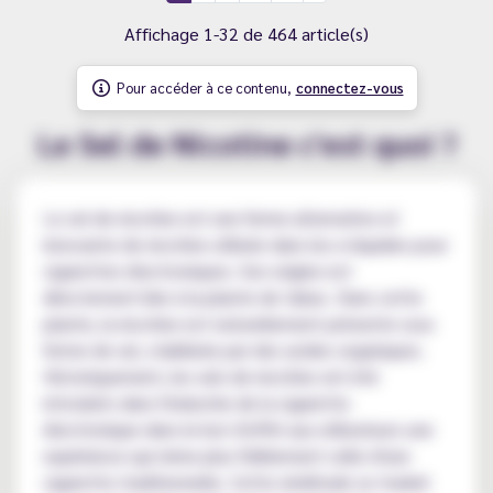
Affichage 1-32 de 464 article(s)
Pour accéder à ce contenu,
connectez-vous
Le Sel de Nicotine c'est quoi ?
Le sel de nicotine est une forme alternative et
innovante de nicotine utilisée dans les e-liquides pour
cigarettes électroniques. Son origine est
directement liée à la plante de tabac. Dans cette
plante, la nicotine est naturellement présente sous
forme de sel, stabilisée par des acides organiques.
Historiquement, les sels de nicotine ont été
introduits dans l'industrie de la cigarette
électronique dans le but d'offrir aux utilisateurs une
expérience qui mime plus fidèlement celle d'une
cigarette traditionnelle. Cette similitude se traduit