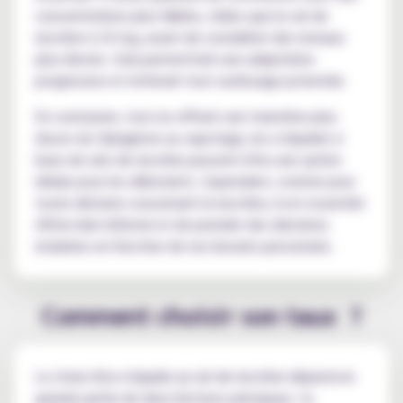
concentrations plus faibles, telles que le sel de
nicotine à 10 mg, avant de considérer des niveaux
plus élevés. Cela permettrait une adaptation
progressive et éviterait tout surdosage potentiel.
En conclusion, tout en offrant une transition plus
douce du tabagisme au vapotage, les e-liquides à
base de sels de nicotine peuvent être une option
idéale pour les débutants. Cependant, comme pour
toute décision concernant la nicotine, il est essentiel
d'être bien informé et de prendre des décisions
éclairées en fonction de ses besoins personnels.
Comment choisir son taux ?
Le choix d'un e-liquide au sel de nicotine dépend en
grande partie de deux facteurs principaux : la