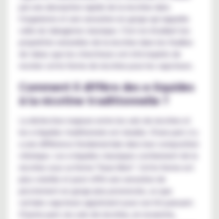
par une absorption rapide de la nicotine dans
l'organisme et une sensation en gorge qui rappelle
celle du tabagisme classique. C'est en étudiant les
propriétés naturelles de la nicotine dans les feuilles
de tabac que les chercheurs ont été inspirés de
recréer cette forme de nicotine pour les vapoteurs.
Comment il diffère des e-liquides
à la nicotine traditionnelle ?
La distinction majeure entre les sels de nicotine et
les e-liquides traditionnels est double. D'une part, il y
a une différence fondamentale dans leur composition
chimique. Les e-liquides classiques contiennent de la
nicotine sous sa forme "base libre". Cette forme est
plus volatile et peut offrir une sensation de
picotement en gorge plus prononcée, ce que
certains vapoteurs apprécient pour son hit puissant.
D'autre part, les sels de nicotine, en revanche,