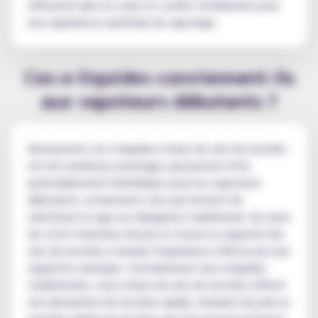
efficacité dans le corps et confort d'utilisation pour
une expérience optimale de vapotage.
Ces e-liquides conviennent-ils
aux vapoteurs débutants ?
Absolument, les e-liquides à base de sels de nicotine
ont de nombreux avantages qui peuvent être
particulièrement bénéfiques pour les vapoteurs
débutants, notamment ceux qui tentent de
substituer la vape au tabagisme traditionnel. Au cœur
de cette transition réussie se trouve la capacité des
sels de nicotine à simuler l'expérience offerte par une
cigarette classique. Contrairement aux e-liquides
traditionnels, ceux à base de sels de nicotine offrent
une absorption de nicotine rapide, simulant de près la