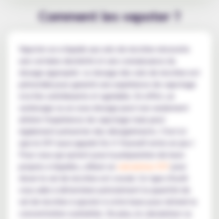
Comment les vapoter ?
Vapoter un e-liquide aux sels de nicotine nécessite
une certaine dextérité et une connaissance du
dosage approprié. Le dosage des sels de nicotine est
primordial pour garantir une expérience de vapotage
à la fois satisfaisante et agréable. En effet, un
surdosage ou un sous-dosage peut non seulement
altérer l'expérience de vapotage mais peut
également présenter des désagréments. C'est ici
que le DIY aussi appelé Do It Yourself entre en jeu !
Pour ceux qui optent pour la préparation de leurs
propres e-liquides, utiliser un
calculateur DIY
pour
doser le sel de nicotine est crucial. Ce type d'outil
vous aide à déterminer précisément la quantité de
sel de nicotine à ajouter à votre base pour obtenir la
concentration souhaitée. De plus, le calculateur va