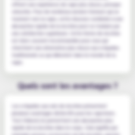
offrent une expérience de vape plus douce, presque
veloutée. Pour de nombreux anciens fumeurs qui se
tournent vers la vape, cette douceur combinée à une
absorption rapide de la nicotine peut se traduire par
une satisfaction supérieure. Cette forme de nicotine
est donc souvent recommandée pour ceux qui
cherchent une alternative plus douce aux e-liquides
traditionnels ou qui débutent dans le monde de la
vape.
Quels sont les avantages ?
Les e-liquides aux sels de nicotine présentent
plusieurs avantages distinctifs pour les vapoteurs.
Tout d'abord, ils permettent une absorption plus
rapide de la nicotine dans le corps. Cela signifie par
exemple qu'avec un booster sel de nicotine, ajouter