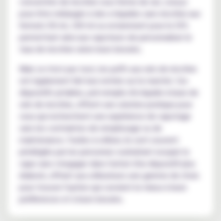
concentrés de nicotine sous forme de sel, conçus
pour être mélangés à des e-liquides sans nicotine aux
formats 50 ml, 100 ml ou notamment pour le DIY,
permettant ainsi aux vapoteurs de personnaliser le
taux de nicotine selon leurs besoins.
Mais ce n'est pas tout, les puffs aux sels de nicotine
ont également fait leur entrée sur le marché. Ces
dispositifs jetables, pré-remplis d'e-liquide à base de
sels de nicotine, offrent une solution pratique pour
ceux qui recherchent une expérience de vapotage
sans les contraintes de remplissage ou de
maintenance. Faciles à utiliser, ils sont souvent
privilégiés par les personnes souhaitant essayer la
vape sans s'engager dans l'achat d'un dispositif plus
élaboré, offrant aux utilisateurs une gamme de choix
pour trouver l'option qui convient le mieux à leurs
préférences et à leurs besoins.