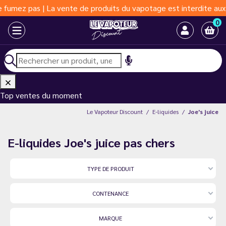
ez pas | La vente de produits du vapotage est interdite aux moin
0
Top ventes du moment
Le Vapoteur Discount
E-liquides
Joe's juice
E-liquides Joe's juice pas chers
TYPE DE PRODUIT
CONTENANCE
MARQUE