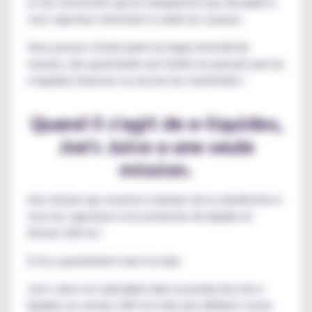
et de concentrés qui ne manqueront pas de plaire à
tout vapoteur cherchant à varier les saveurs.
Vous pouvez choisir parmi un large éventail de
saveurs, des gourmands aux fruités en passant par les
e-liquides boissons ou encore les mentholés !
Quand il s'agit de e-liquides,
Joe's Juice a une seule
mission.
Une mission qui consiste à donner de la satisfaction à
tous les vapoteurs à la recherche de liquide en
format 200 ml !
Et ils y parviennent haut la main.
Joe's Juice est spécialisé dans la production de e-
liquides en version 200 ml à des prix défiants toute