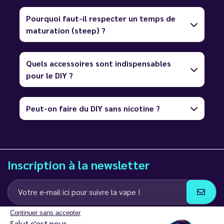
Pourquoi faut-il respecter un temps de
maturation (steep) ?
Quels accessoires sont indispensables
pour le DIY ?
Peut-on faire du DIY sans nicotine ?
Inscription à la newsletter
Continuer sans accepter
J’accepte de recevoir des communications e-mail et SMS de la part de
Salut c'est nous...
LD Groupe