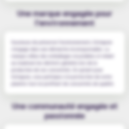
Une marque engagée pour
l'environnement
Soucieuse de préserver l'environnement, Extrapure
s'engage dans une démarche écoresponsable. La
marque utilise des emballages recyclables et réduit
au maximum les déchets générés lors de la
production de ses concentrés. En optant pour
Extrapure, vous participez à la protection de notre
planète tout en profitant de concentrés de qualité.
Une communauté engagée et
passionnée