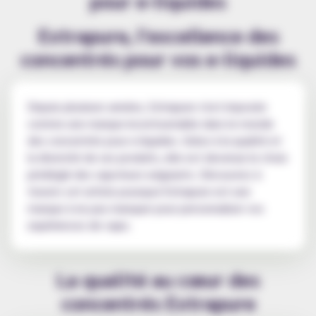
Extrapure, l'excellence des
concentrés pour vos e-liquides
Depuis plusieurs années, Extrapure s'est imposée
comme une marque incontournable dans le monde
des concentrés pour e-liquides. Grâce à la qualité et
la diversité de ses produits, elle est devenue le choix
privilégié des vapoteurs exigeants. Découvrez à
travers cet article pourquoi Extrapure est une
marque à ne pas manquer pour personnaliser vos
expériences de vape.
La qualité au cœur des
concentrés Extrapure