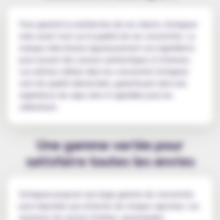
Pour garantir la satisfaction de ses clients, Extrapure
mise avant tout sur la qualité de ses concentrés. La
marque sélectionne rigoureusement ses ingrédients
pour assurer des saveurs authentiques et intenses.
Les arômes utilisés dans les concentrés Extrapure
sont de qualité alimentaire, garantissant ainsi une
expérience de vape sûre et agréable pour les
utilisateurs.
Une gamme variée pour
satisfaire toutes les envies
Extrapure propose une large gamme de concentrés
pour répondre aux attentes de chaque vapoteur. Les
amateurs de saveurs fruitées, gourmandes,