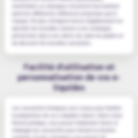
mentholées ou classiques trouveront leur bonheur
parmi les différentes références proposées par la
marque. De plus, Extrapure innove régulièrement en
ajoutant de nouvelles saveurs à son catalogue,
permettant ainsi à ses clients de varier les plaisirs et
de découvrir de nouvelles sensations.
Facilité d'utilisation et
personnalisation de vos e-
liquides
Les concentrés Extrapure sont conçus pour faciliter
la préparation de vos e-liquides maison. Grâce à leur
format pratique, vous pouvez facilement doser et
mélanger les concentrés pour obtenir le résultat
souhaité. En plus, Extrapure vous permet de