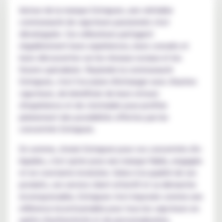
Autour de la marque Extrapure, une véritable
communauté de vapoteurs passionnés s'est
développée. Ces utilisateurs partagent
régulièrement leurs expériences, leurs conseils et
leurs découvertes sur les réseaux sociaux et les
forums spécialisés. Rejoindre la communauté
Extrapure, c'est l'occasion d'échanger avec d'autres
vapoteurs, de bénéficier de leurs retours
d'expérience et de s'entraider pour profiter
pleinement des possibilités offertes par les
concentrés Extrapure.
En somme, choisir Extrapure pour vos concentrés d'e-
liquides, c'est opter pour une marque fiable, engagée
et en constante évolution. Grâce à la qualité de ses
produits, son service client attentif et sa démarche
écoresponsable, Extrapure s'est imposée comme une
référence incontournable pour tous les vapoteurs en
quête d'authenticité et de personnalisation.