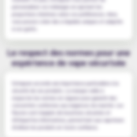
personnaliser vos mélanges en ajustant les
proportions d'arômes selon vos préférences. Ainsi,
vous pouvez créer des e-liquides uniques et adaptés
à vos goûts.
Le respect des normes pour une
expérience de vape sécurisée
Extrapure accorde une importance particulière à la
sécurité de ses produits. La marque veille à
respecter les normes en vigueur pour garantir des
concentrés conformes aux exigences du marché. Les
flacons sont équipés de bouchons sécurisés et
d'étiquettes informatives, permettant aux vapoteurs
d'utiliser les produits en toute confiance.