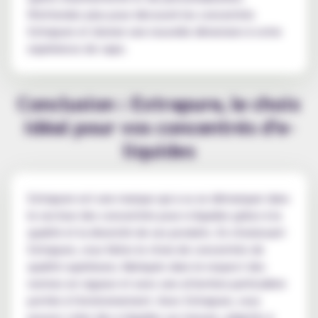
N'attendez plus pour découvrir les concentrés
Extrapure et donner une nouvelle dimension à votre
expérience de vape.
Conclusion : Extrapure, le choix
idéal pour vos concentrés d'e-
liquides
Extrapure est une marque qui a su se démarquer dans
le secteur des concentrés pour e-liquides grâce à la
qualité et la diversité de ses produits. En choisissant
Extrapure, vous faites le choix de concentrés de
qualité supérieure, fabriqués dans le respect des
normes en vigueur et avec une attention particulière
portée à l'environnement. Avec Extrapure, vous
pouvez créer des e-liquides sur mesure, adaptés à