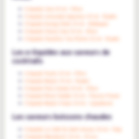
E-liquide Cola 10 ml - D'lice
E-liquide Limonade Agrumes 10 ml - Roykin
E-liquide Energy Drink 10 ml - Alfaliquid
E-liquide Cherry Cola 10 ml - D'lice
E-liquide Parad'ice Tea Pêche 10 ml - Roykin
Les e-liquides aux saveurs de
cocktails
E-liquide Pastis 10 ml - D'lice
E-liquide Mojito 10 ml - Roykin
E-liquide Pina Colada 10 ml - D'lice
E-liquide Rhum Vanille 10 ml - Flavour Power
E-liquide Mojito Fraise 10 ml - Liquidarom
Les saveurs boissons chaudes
E-liquide Le Café Du Saint Amour 10 ml - Pulp
E-liquide Marrakech 10 ml - D'Lice