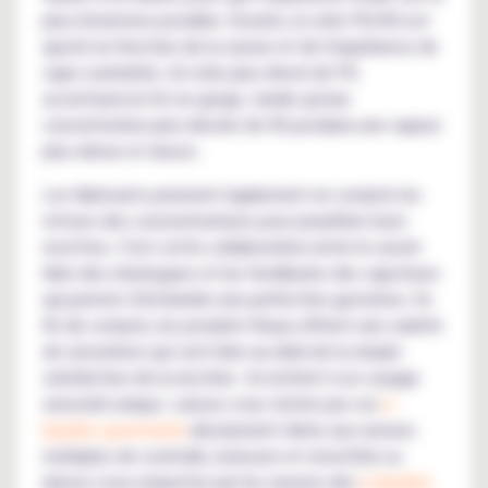
plus immersive possible. Ensuite, le ratio PG/VG est
ajusté en fonction de la saveur et de l'expérience de
vape souhaitée. Un ratio plus élevé de PG
accentuera le hit en gorge, tandis qu'une
concentration plus élevée de VG produira une vapeur
plus dense et douce.
Les fabricants prennent également en compte les
retours des consommateurs pour peaufiner leurs
recettes. C'est cette collaboration entre le savoir-
faire des mixologues et les feedbacks des vapoteurs
qui permet d'atteindre une perfection gustative. En
fin de compte, les produits finaux offrent une variété
de sensations qui vont bien au-delà de la simple
satisfaction de la nicotine : ils invitent à un voyage
sensoriel unique. Laissez-vous tenter par ces
e-
liquides gourmands
absolument divins aux saveurs
multiples de cocktails, boissons et smoothie ou
laissez-vous emporter par les saveurs des
e-liquides