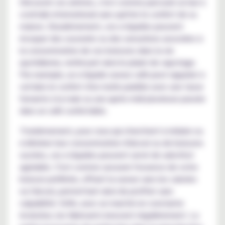
Découvrir ces arômes, c'est comme parcourir un bar à
cocktails international sans quitter le confort de sa
maison. Deuxièmement, ces e-liquides peuvent
évoquer des souvenirs ou des sensations associées à
la consommation de ces boissons dans la vie
quotidienne, renforçant ainsi le plaisir de vapotage.
Par exemple, un e-liquide saveur café peut rappeler à
certains le confort d'un matin paisible avec une tasse
fumante à la main ou une après-midi pluvieuse passée
dans un café confortable.
Troisièmement, pour ceux qui cherchent à réduire ou
à éliminer leur consommation d'alcool ou de boissons
sucrées, ces e-liquides peuvent servir de substitut
agréable. C'est comme savourer l'essence de votre
boisson préférée, offrant la saveur sans les calories
ou l'alcool, permettant ainsi de profiter sans
culpabilité. Enfin, avec un marché en constante
évolution, les fabricants innovent régulièrement. La