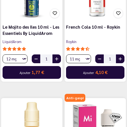
Le Mojito des Iles 10 ml - Les
French Cola 10 ml - Roykin
Essentiels By LiquidArom
LiquidArom
Roykin
1,77 €
4,10 €
Ajouter
Ajouter
Anti-gaspi