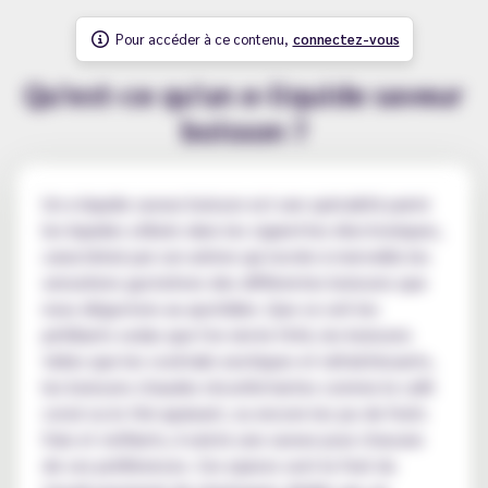
Pour accéder à ce contenu,
connectez-vous
Qu'est-ce qu'un e-liquide saveur
boisson ?
Un e-liquide saveur boisson est une spécialité parmi
les liquides utilisés dans les cigarettes électroniques,
caractérisé par son arôme qui recrée à merveille les
sensations gustatives des différentes boissons que
nous dégustons au quotidien. Que ce soit les
pétillants sodas que l'on sirote l'été, les boissons
telles que les cocktails exotiques et rafraîchissants,
les boissons chaudes réconfortantes comme le café
corsé ou le thé apaisant, ou encore les jus de fruits
frais et vivifiants, il existe une saveur pour chacune
de ces préférences. Ces ejuices sont le fruit du