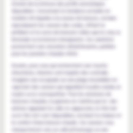
étonné de la richesse des profils aromatiques
disponibles. Concernant la tendance actuelle en
matière d'e-liquides à la saveur de boisson, certains
reproduisent les saveurs des sodas, offrant le
pétillant et le sucre de boissons telles que le cola, la
limonade ou la boisson énergisante. Ces variations
promettent une sensation rafraîchissante, parfaite
pour les journées chaudes d'été.
Ensuite, pour ceux qui recherchent une touche
d'exotisme, d'autres sont inspirés des cocktails.
Imaginer une escapade sur une plage ensoleillée en
vapotant des saveurs qui rappellent la piña colada, le
mojito ou le cosmopolitan. Pour les amateurs de
boissons chaudes, la gamme ne s'arrête pas là : des
arômes rappelant le café, le cappuccino, le thé noir
ou le thé vert sont disponibles, recréant la chaleur et
le confort d'une boisson chaude. Ces saveurs vous
transporteront vers un café pittoresque ou une