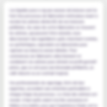
Les liquides pour e-cig aux saveurs de boisson sont le
fruit d'un processus de fabrication méticuleux visant à
recréer les arômes distinctifs de nos boissons
préférées. Au cœur de cette fabrication se trouvent
les arômes, qui peuvent être naturels, issus
directement des ingrédients qu'ils cherchent à imiter,
ou synthétiques, reproduits en laboratoire pour
capturer au mieux la saveur désirée. Pour
commencer, les fabricants sélectionnent et
combinent ces arômes pour obtenir un profil gustatif
précis, que ce soit pour une limonade pétillante, un
café robuste ou un cocktail tropical.
Ces professionnels du vapotage, forts de leur
expertise, accordent une attention particulière à
chaque étape du processus. Le choix des arômes est
crucial : il faut qu'ils soient à la fois savoureux et
fidèles à la réalité, pour que l'expérience finale soit la