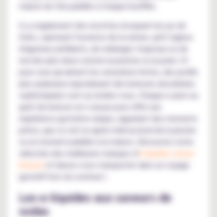
maison de thé paisible à chaque bouffée.
Il y a également des recettes évoquant les jus de
fruits, capturant l'essence de la nature, qu'il s'agisse
d'agrumes pétillants, de mélanges tropicaux ou de
nectars plus doux comme la pomme ou la poire. Et
pour ceux qui aiment les sensations fortes, des profils
plus audacieux reproduisant des boissons alcoolisées
sophistiquées sont au rendez-vous. Chaque e-juice au
goût de boisson est conçue pour offrir une
expérience gustative unique, rappelant des moments
précis, que ce soit un après-midi au bord de la piscine
ou un moment paisible à la maison. Découvrez notre
sélection des meilleures marques d'
e-liquides saveur
boisson
et laissez-vous transporter dans un voyage
gustatif hors du commun !
Les e-liquides aux saveurs de
sodas