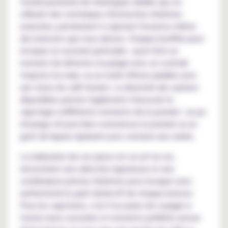
travail passionné de mixologues dédiés qui, en
utilisant des techniques d'extraction d'arômes
avancées, parviennent à capturer l'essence même
des boissons que nous aimons. Chaque bouffée peut
évoquer un souvenir particulier : peut-être un
moment de détente à la plage avec un cocktail
tropical à la main, ou un matin d'hiver paisible avec
une tasse de café fumant. La diversité des options
disponibles permet également d'associer le
vapotage à différents moments de la journée : un jus
d'orange vif pour bien commencer la journée ou un
goût de liqueur apaisant pour conclure une soirée.
La réalisation de ces juices est un art en soi,
nécessitant une sélection rigoureuse et une
combinaison précise d'arômes pour évoquer avec
authenticité le goût distinctif de chaque boisson.
Pour les vapoteurs, c'est l'occasion de voyager à
travers leurs souvenirs et moments préférés autour