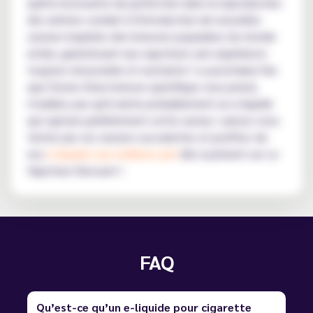
quête incessante de perfection dans la reproduction
des arômes conduit à l'introduction de nouvelles
saveurs inspirées des boissons populaires du monde
entier, garantissant aux vapoteurs une expérience
toujours renouvelée et excitante ! La prochaine fois
que l'envie d'une boisson spécifique vous prend,
n'oubliez pas qu'il existe probablement un e-liquide
qui capture parfaitement cette saveur. Laissez-vous
tenter par ces saveurs succulentes et profitez de
nos
e-liquides aux meilleurs prix
dès à présent sur Le
Vapoteur Discount !
FAQ
Qu’est-ce qu’un e-liquide pour cigarette