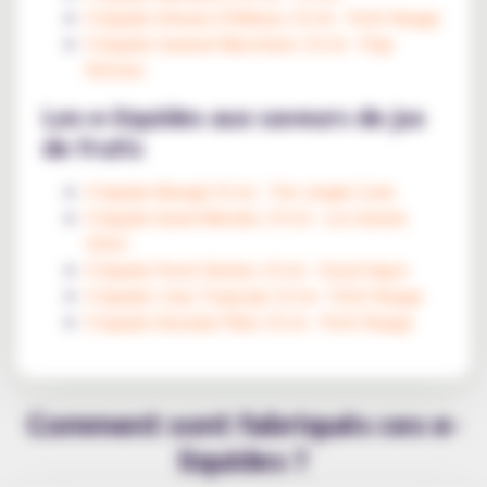
E-liquide Infusion D'Ailleurs 10 ml - Petit Nuage
E-liquide Caramel Macchiato 10 ml - Pulp
Kitchen
Les e-liquides aux saveurs de jus
de fruits
E-liquide Mowgli 10 ml - The Jungle Cook
E-liquide Grand Mendez 10 ml - Les Grands
VDLV
E-liquide Punch Berries 10 ml - Cloud Vapor
E-liquide L'eau Tropicale 10 ml - Petit Nuage
E-liquide Grenade Pilée 10 ml - Petit Nuage
Comment sont fabriqués ces e-
liquides ?