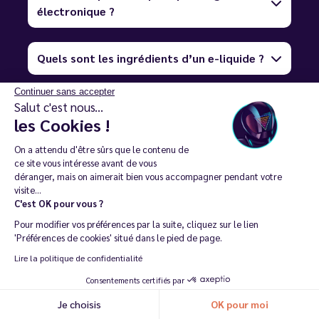
électronique ?
Quels sont les ingrédients d’un e-liquide ?
Continuer sans accepter
Quelle dosage de nicotine choisir pour
Salut c'est nous...
les Cookies !
mon eliquide ?
On a attendu d'être sûrs que le contenu de
ce site vous intéresse avant de vous
Qu’est-ce que le sel de nicotine et en quoi
déranger, mais on aimerait bien vous accompagner pendant votre
est-il différent ?
visite...
C'est OK pour vous ?
Pour modifier vos préférences par la suite, cliquez sur le lien
Comment utiliser un booster de nicotine
'Préférences de cookies' situé dans le pied de page.
dans mon eliquide grand format ?
Lire la politique de confidentialité
Consentements certifiés par
Comment choisir le bon ratio PG/VG pour
Je choisis
OK pour moi
Recommander ma dernière commande
son e-liquide ?