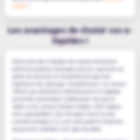
fruités
!
Les avantages de choisir ces e-
liquides !
Opter pour des e-liquides aux saveurs de boisson
présente plusieurs avantages pour les vapoteurs en
quête de diversité et d'authenticité dans leur
expérience de vapotage. Premièrement, ces saveurs
offrent une alternative rafraîchissante et originale
aux profils aromatiques traditionnels tels que le
tabac ou les saveurs fruitées simples. Qu'il s'agisse
d'un soda pétillant, d'un thé glacé sucré ou d'un
cocktail exotique, il y a une vaste palette d'options
qui peuvent satisfaire tout type de palais.