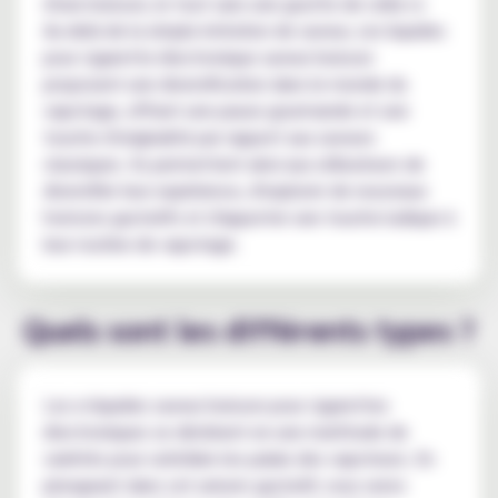
d'une boisson, le tout sans une goutte de celle-ci.
Au-delà de la simple imitation de saveur, ces liquides
pour cigarette électronique saveur boisson
proposent une diversification dans le monde du
vapotage, offrant une pause gourmande et une
touche d'originalité par rapport aux saveurs
classiques. Ils permettent ainsi aux utilisateurs de
diversifier leur expérience, d'explorer de nouveaux
horizons gustatifs et d'apporter une touche ludique à
leur routine de vapotage.
Quels sont les différents types ?
Les e-liquides saveur boisson pour cigarettes
électroniques se déclinent en une multitude de
variétés pour satisfaire les palais des vapoteurs. En
plongeant dans cet univers gustatif, vous serez