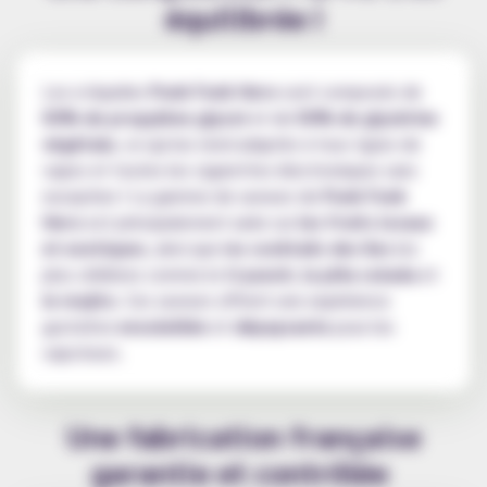
équilibrée !
Les e-liquides
Punk Funk Hero
sont composés de
50% de propylène glycol
et de
50% de glycérine
végétale
, ce qui les rend adaptés à tous types de
vapes et toutes les cigarettes électroniques sans
exception ! La gamme de saveurs de
Punk Funk
Hero
est principalement axée sur
les fruits locaux
et exotiques
, ainsi que l
es cocktails des îles
les
plus célèbres comme le
ti punch
,
la piña colada
et
le mojito
. Ces saveurs offrent une expérience
gustative
ensoleillée
et
dépaysante
pour les
vapoteurs.
Une fabrication française
garantie et contrôlée