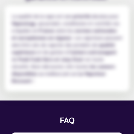
La qualité de la vape est une
priorité
absolue pour
Vapeology
, qui produit, conditionne et contrôle ses
e-liquides en
France
selon les
normes nationales
et européennes en vigueur
. Les vapoteurs peuvent
ainsi être sûrs de vapoter des produits de
qualité
supérieure
et de goûter à
l'univers extravagant
de
Punk Funk Hero et Joey Starr
en toute
sécurité. Alors découvrez vite toutes
les saveurs
disponibles
au meilleur prix sur
Le Vapoteur
Discount
!
FAQ