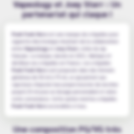
Vapeology et Joey Starr : Un
partenariat qui claque !
Punk Funk Hero
est une marque de e-liquides pour
cigarette électronique résultant de la collaboration
entre
Vapeology
et
Joey Starr
, icône du rap
français. La marque, lancée en 2021, fabrique et
distribue ses e-liquides en France. Les e-liquides
Punk Funk Hero
sont proposés dans des formats
généreux de 50 ml à 75 ml, ce qui permet aux
vapoteurs d'ajouter leur propre booster de nicotine
jusqu'à 25 ml pour un dosage personnalisé et selon
votre convenance. Cette option rend les e-liquides
Punk Funk Hero
accessibles à tous.
Une composition PG/VG très