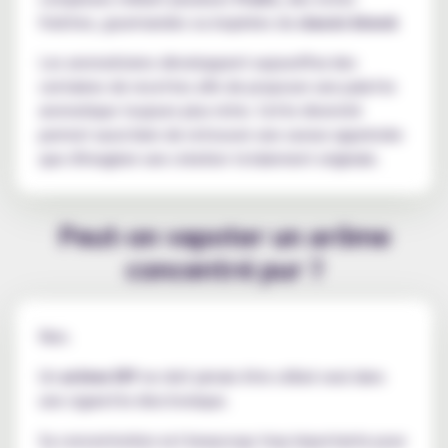
fraîches, gourmandes ou inspirées du
classic blond
.
Les aromaticiens développent aujourd'hui des
centaines de recettes afin de proposer une palette
aromatique toujours plus riche. Cette diversité
permet aussi bien de retrouver une saveur appréciée
que d'imaginer une création totalement originale.
Peut-on vapoter un arôme
concentré pur ?
Non.
Un
arôme DIY
ne doit jamais être utilisé seul dans
une cigarette électronique.
Sa concentration est beaucoup trop importante pour