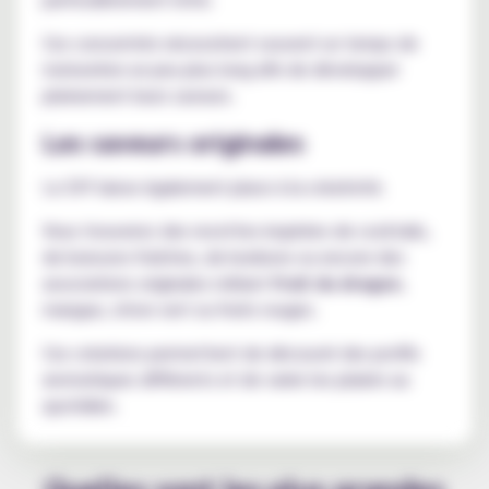
Ces concentrés nécessitent souvent un temps de
maturation un peu plus long afin de développer
pleinement leurs saveurs.
Les saveurs originales
Le DIY laisse également place à la créativité.
Vous trouverez des recettes inspirées de cocktails,
de boissons fraîches, de bonbons ou encore des
associations originales mêlant
fruit du dragon
,
mangue, citron vert ou fruits rouges.
Ces créations permettent de découvrir des profils
aromatiques différents et de varier les plaisirs au
quotidien.
Quelles sont les plus grandes