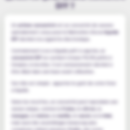
DIY ?
Un
arôme concentré
est un concentré de saveurs
spécialement conçu pour la fabrication d'un
e-liquide
DIY
destiné à la cigarette électronique.
Contrairement à un e-liquide prêt à vapoter, un
concentré DIY
ne contient ni base PG/VG prête à
l'emploi, ni nicotine. Il est exclusivement destiné à
être dilué dans une base avant utilisation.
Son rôle est simple : apporter le goût de votre futur
e-liquide.
Selon les recettes, un concentré peut reproduire une
saveur unique, comme la
fraise
, le
citron
, la
mangue
, le
melon
, la
vanille
, le
cassis
ou le
kiwi
,
mais aussi des assemblages beaucoup plus
complexes mêlant plusieurs
fruits
, des notes