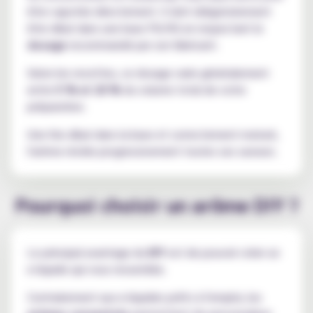
être vapotée directement. Il doit obligatoirement
être dilué dans une base PG/VG en respectant le
dosage
recommandé par son fabricant.
Selon les recettes, ce dosage varie généralement
entre
5 % et 20 %
du volume total de votre
préparation.
Une fois dilué dans la base et correctement maturé,
l'arôme révèle progressivement toutes ses saveurs.
Pourquoi choisir un arôme DIY ?
Le principal avantage du
DIY
est de pouvoir créer un
e-liquide qui vous ressemble.
Contrairement aux e-liquides prêts à l'emploi, les