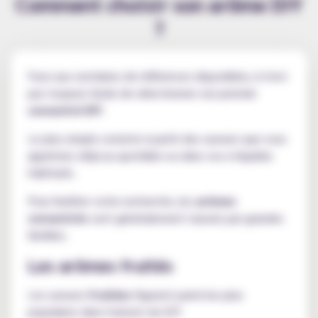
Comment choisir son arôme DIY
?
Face aux centaines de références disponibles, il n'est
pas toujours facile de sélectionner son premier
concentré DIY
.
Le plus simple consiste à partir des saveurs que vous
appréciez déjà au quotidien ou dans vos e-liquides
habituels.
Pour faciliter votre recherche, les
arômes
concentrés
sont généralement classés par grandes
familles.
Les arômes fruités
Les saveurs
fruitées
figurent parmi les plus
populaires dans l'univers du DIY.