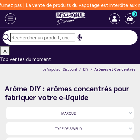
 de produits du vapotage est interdite aux moins de 18 ans | Vap
0
Top ventes du moment
Le Vapoteur Discount
DIY
Arômes et Concentrés
Arôme DIY : arômes concentrés pour
fabriquer votre e-liquide
MARQUE
TYPE DE SAVEUR