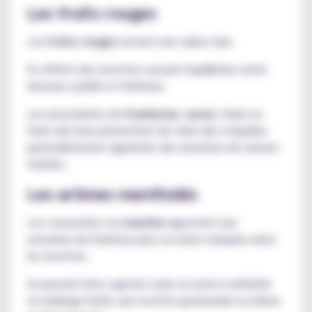
Les fruits rouges
Les
fruits rouges
restent une valeur sûre.
Ils offrent des recettes souvent équilibrées entre
douceur, acidité et fraîcheur.
Les associations de
framboise
,
cassis
, fraise ou
fruits des bois permettent de créer des e-liquides
particulièrement appréciés des amateurs de saveurs
fruitées.
Les arômes mentholés
Les concentrés à la
menthe
apportent une
sensation de fraîcheur plus ou moins marquée selon
les recettes.
Ils peuvent être vapotés seuls ou servir à rafraîchir
un mélange fruité, une recette gourmande ou même