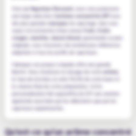
Chez
Le Vapoteur Discount
, nous vous proposons
une large sélection d'
arômes concentrés DIY
issus
des plus grandes
marques
du vapotage. Que vous
soyez à la recherche d'une saveur
fruit
,
fruits
rouges
,
menthe
,
classic blond
, gourmande ou plus
originale, vous trouverez de nombreuses références
adaptées à tous les profils de vapoteurs.
Fabriquer son propre e-liquide offre une grande
liberté. Vous choisissez le dosage de votre
arôme
,
le taux de nicotine, le ratio PG/VG de votre base et
le volume final de votre préparation. Cette
personnalisation fait aujourd'hui du DIY une solution
appréciée aussi bien par les débutants que par les
vapoteurs expérimentés.
Qu'est-ce qu'un arôme concentré