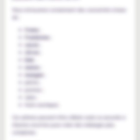
Vous retrouverez notamment des concentrés à base
de :
fraise
;
framboise
;
cassis
;
citron
;
kiwi
;
melon
;
mangue
;
pêche ;
pomme ;
raisin ;
fruits exotiques.
Ces arômes peuvent être utilisés seuls ou associés à
d'autres recettes pour créer des mélanges plus
complexes.