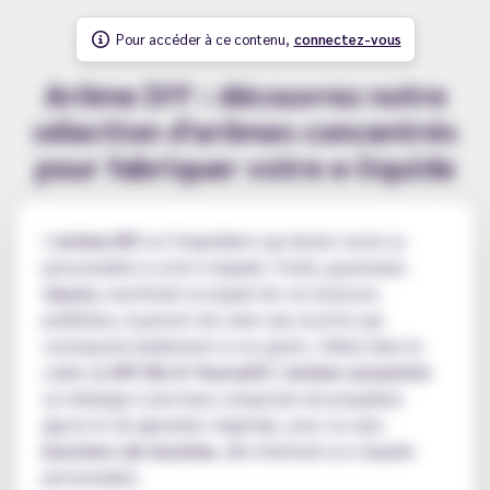
Pour accéder à ce contenu,
connectez-vous
Arôme DIY : découvrez notre
sélection d'arômes concentrés
pour fabriquer votre e-liquide
L'
arôme DIY
est l'ingrédient qui donne toute sa
personnalité à votre e-liquide. Fruité, gourmand,
classic
, mentholé ou inspiré de vos boissons
préférées, il permet de créer une recette qui
correspond réellement à vos goûts. Utilisé dans le
cadre du
DIY (Do It Yourself)
, l'
arôme concentré
se mélange à une base composée de propylène
glycol et de glycérine végétale, avec ou sans
boosters de nicotine
, afin d'obtenir un e-liquide
personnalisé.