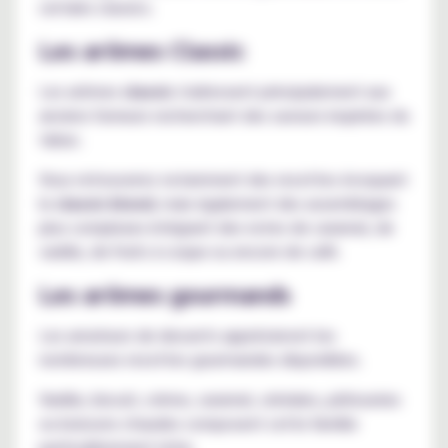
certains classics.
Les arômes Classic
Les arômes
classic
s'adressent principalement aux
anciens fumeurs recherchant des saveurs inspirées du
tabac.
Vous retrouverez notamment des recettes évoquant
le
classic blond
, mais également des assemblages
plus complexes intégrant des notes de caramel, de
vanille, de fruits à coque ou encore de café.
Les arômes gourmands
Les amateurs de desserts apprécieront les
nombreuses recettes gourmandes disponibles.
Vanille, biscuit, crème, caramel, céréales, pâtisseries
ou boissons chaudes composent cette famille
particulièrement riche.