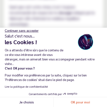
Quel que soit votre choix, il est toujours
recommandé de respecter le
dosage
indiqué par le
fabricant afin d'obtenir le meilleur équilibre
aromatique.
Continuer sans accepter
Salut c'est nous...
Comment utiliser un arôme
les Cookies !
concentré DIY ?
On a attendu d'être sûrs que le contenu de
ce site vous intéresse avant de vous
déranger, mais on aimerait bien vous accompagner pendant votre
visite...
L'utilisation d'un
arôme concentré DIY
est simple,
C'est OK pour vous ?
mais quelques règles permettent d'obtenir un
Pour modifier vos préférences par la suite, cliquez sur le lien
résultat fidèle à la recette imaginée par son
'Préférences de cookies' situé dans le pied de page.
fabricant. Contrairement à un e-liquide prêt à
Lire la politique de confidentialité
vapoter, un
concentré
doit toujours être mélangé à
Consentements certifiés par
une base composée de propylène glycol (PG) et de
glycérine végétale (VG), avec ou sans
boosters de
Je choisis
OK pour moi
Recommander ma dernière commande
nicotine
.