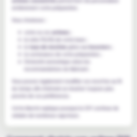
arômes concentrés
permettent de personnaliser
entièrement votre préparation.
Vous choisissez :
votre ou vos
arômes
;
le ratio PG/VG de votre base ;
le
taux de nicotine
grâce aux
boosters
;
la contenance de votre préparation ;
l'intensité aromatique selon les
recommandations du fabricant.
Vous pouvez également modifier vos recettes au fil
du temps afin d'obtenir un résultat toujours plus
proche de vos préférences.
Cette liberté explique pourquoi le DIY continue de
séduire de nombreux vapoteurs.