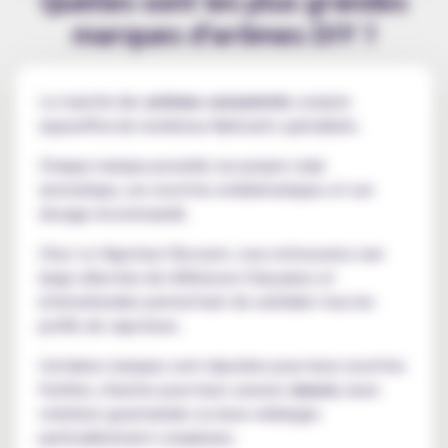
marques d'arômes DIY ?
Le marché des
arômes concentrés
compte
aujourd'hui de nombreux fabricants spécialisés.
Chaque marque possède son propre style
aromatique, ses recettes emblématiques et son
dosage recommandé.
Chez Le Vapoteur Discount, vous retrouverez une
large sélection de références françaises et
internationales permettant de satisfaire tous les
profils de vapoteurs.
Certaines marques sont réputées pour leurs recettes
fruitées, d'autres pour leurs saveurs
classic
, leurs
créations gourmandes ou leurs mélanges
particulièrement complexes.