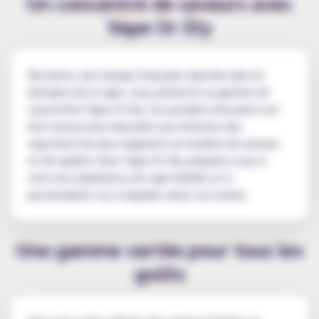
Un concentré de saveurs avec
Vape Or Diy
Revolute, une marque française réputée dans le
domaine de la vape, vous présente sa gamme de
concentrés Vape Or Diy. Ces produits innovants ont
été conçus pour répondre aux attentes des
vapoteurs les plus exigeants en matière de saveurs
et de qualité. Avec Vape Or Diy, préparez-vous à
vivre une expérience de vape inédite et à
personnaliser vos e-liquides selon vos envies.
Une gamme variée pour tous les
goûts