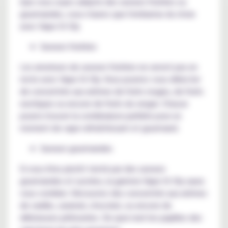
Que vous soyez adepte des saveurs fruitées ou
gourmandes, vous n'aurez que l'embarras du choix
avec Vape Or Diy
Saveurs fruitées
Les amateurs de saveurs fruitées ne seront pas en
reste avec Vape Or Diy. Vous pourrez vous délecter
de concentrés aux arômes de fruits rouges, de fruits
exotiques ou encore de fruits du verger. Chacun
pourra trouver la combinaison parfaite pour un
moment de vape rafraîchissant et gourmand.
Saveurs gourmandes
Si vous êtes plutôt tenté par des saveurs
gourmandes et sucrées, la gamme Vape Or Diy saura
vous combler. Découvrez des concentrés aux arômes
de vanille, caramel, chocolat, ou encore de
délicieuses pâtisseries. De quoi ravir les papilles des