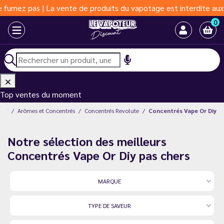
pas | La vente de produits du vapotage est interdite aux moins d
0
Top ventes du moment
DIY
Arômes et Concentrés
Concentrés Revolute
Concentrés Vape Or Diy
Notre sélection des meilleurs
Concentrés Vape Or Diy pas chers
MARQUE
TYPE DE SAVEUR