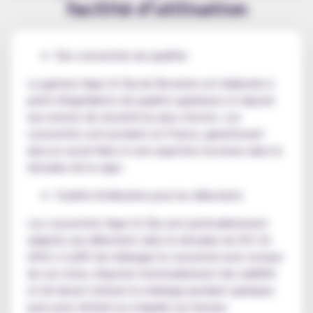
facilité d’utilisation
Des concentrés de qualités
La gamme Vape Or Diy de Revolute est élaborée à
partir d'ingrédients de qualité supérieure et répond
aux normes de sécurité les plus strictes. Les
concentrés sont produits en France, garantissant
ainsi un savoir-faire et une expertise reconnus dans le
domaine de la vape.
Facilité d'utilisation pour les débutants
Les concentrés Vape Or Diy sont particulièrement
adaptés aux débutants dans le domaine du DIY. En
effet, il suffit de mélanger le concentré avec la base
de son choix, d'ajouter éventuellement des additifs
et de laisser maturer le mélange pendant quelques
jours pour obtenir un e-liquide sur-mesure.