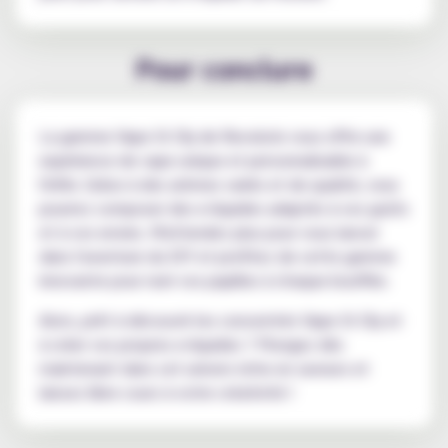
Pour conclure
La gamme Vape Or Diy de Revolute vous offre une
expérience de vape unique et personnalisable à
l'infini. Grâce à des arômes variés et de qualité, vous
pourrez composer des e-liquides adaptés à vos goûts
et à vos envies. N'attendez plus pour vous lancer
dans l'aventure du DIY et profitez de cette gamme
innovante pour ravir vos papilles à chaque bouffée.
Alors, prêt à découvrir les concentrés Vape Or Diy et
à créer vos propres e-liquides ? Plongez dès
maintenant dans cet univers riche en saveurs et
laissez libre cours à votre créativité !