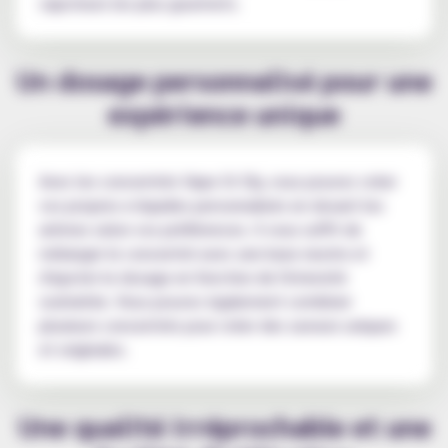
vapoteurs les plus gourmets.
Un dosage personnalisé pour une
expérience unique
Avec les concentrés Vape Or Diy, vous pouvez créer
vos propres e-liquides personnalisés en dosant les
arômes selon vos préférences. Il vous suffit de
mélanger le concentré avec une base neutre et
d'ajuster le dosage en fonction de l'intensité
souhaitée. Vous pouvez également combiner
plusieurs concentrés pour créer des saveurs uniques
et originales.
Une qualité irréprochable et une