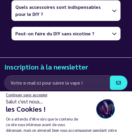
Quels accessoires sont indispensables
pour le DIY ?
Peut-on faire du DIY sans nicotine ?
Inscription à la newsletter
Continuer sans accepter
J’accepte de recevoir des communications e-mail et SMS de la part de
Salut c'est nous...
LD Groupe
les Cookies !
Restez en contact
On a attendu d'être sûrs que le contenu de
ce site vous intéresse avant de vous
déranger, mais on aimerait bien vous accompagner pendant votre