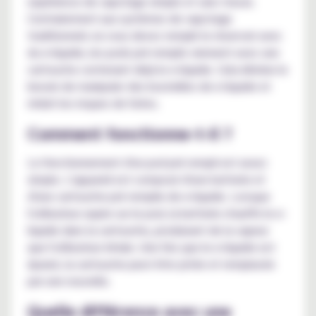
expérience de vapotage simple et sans tracas.
Contrairement aux systèmes de vapotage
traditionnels où vous devez remplir le réservoir avec
du e-liquide, les pods pré remplis viennent avec une
cartouche contenant déjà le e-liquide. Cela élimine le
besoin de manipuler des bouteilles de e-liquide et
réduit les risques de fuites.
Comment fonctionne-t-il ?
Le fonctionnement d'un pod pré rempli est assez
simple. L'appareil est composé d'une batterie et
d'une cartouche pré remplie de e-liquide. Lorsque
l'utilisateur aspire sur le pod, la batterie chauffe le e-
liquide dans la cartouche, produisant de la vapeur
que l'utilisateur inhale. Une fois que le e-liquide est
épuisé, la cartouche peut être jetée et remplacée
par une nouvelle.
Quelle différence avec une