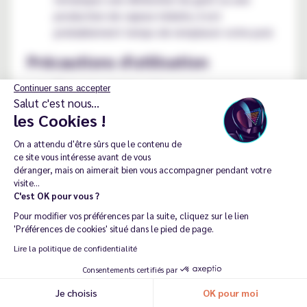
production de vapeur réduite, il est
probablement temps de remplacer votre pod.
Précautions d'utilisation
Évitez les chutes :
Bien que de nombreux
Continuer sans accepter
Salut c'est nous...
pods soient robustes, les chutes peuvent
les Cookies !
endommager la batterie ou le mécanisme
interne.
On a attendu d'être sûrs que le contenu de
Ne forcez pas :
Si vous avez du mal à insérer
ce site vous intéresse avant de vous
déranger, mais on aimerait bien vous accompagner pendant votre
ou retirer un pod, ne forcez pas. Assurez-vous
visite...
que vous l'alignez correctement avec la
C'est OK pour vous ?
batterie.
Pour modifier vos préférences par la suite, cliquez sur le lien
Tenez hors de portée des enfants :
Les
'Préférences de cookies' situé dans le pied de page.
pods contiennent du e-liquide qui peut être
Lire la politique de confidentialité
nocif si ingéré. Assurez-vous de les stocker
dans un endroit sûr.
Consentements certifiés par
Soyez conscient de la nicotine :
Si vous
Je choisis
OK pour moi
Recommander ma dernière commande
utilisez des pods contenant de la nicotine,