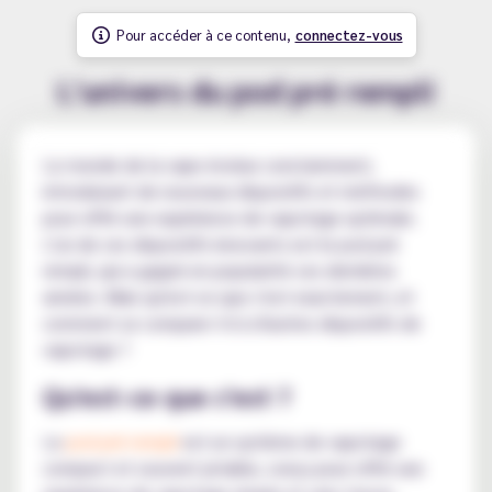
Pour accéder à ce contenu,
connectez-vous
L'univers du pod pré rempli
Le monde de la vape évolue constamment,
introduisant de nouveaux dispositifs et méthodes
pour offrir une expérience de vapotage optimale.
L'un de ces dispositifs innovants est le pod pré
rempli, qui a gagné en popularité ces dernières
années. Mais qu'est-ce que c'est exactement, et
comment se compare-t-il à d'autres dispositifs de
vapotage ?
Qu'est-ce que c'est ?
Le
pod pré rempli
est un système de vapotage
compact et souvent jetable, conçu pour offrir une