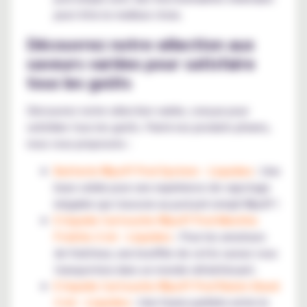
peut être le meilleur choix.
Découvrez notre sélection aux
saveurs variées pour satisfaire
tous les goûts
Découvrez notre sélection variée, conçue pour
satisfaire tous les goûts. Parmi nos produits phares,
nous vous proposons :
Batterie Wpuff Pod System - Liquideo
: Une
base solide pour une expérience de vapotage
inégalée qui s'associe au pod pré rempli Wpuff !
E liquide Cartouche Wpuff Pod Menthe
Fraîche 2 ml - Liquideo
: Pour les amateurs
de fraîcheur, une bouffée de cette saveur vous
transportera dans un monde rafraîchissant.
E liquide Cartouche Wpuff Pod Raisin Glacé
2 ml - Liquideo
: Une fusion parfaite entre le