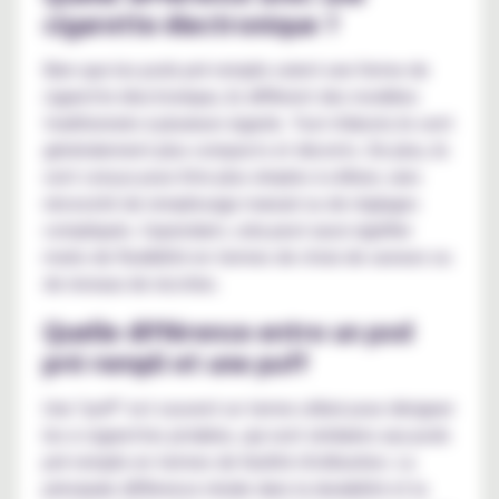
cigarette électronique ?
Bien que les pods pré remplis soient une forme de
cigarette électronique, ils diffèrent des modèles
traditionnels à plusieurs égards. Tout d'abord, ils sont
généralement plus compacts et discrets. De plus, ils
sont conçus pour être plus simples à utiliser, sans
nécessité de remplissage manuel ou de réglages
compliqués. Cependant, cela peut aussi signifier
moins de flexibilité en termes de choix de saveurs ou
de niveaux de nicotine.
Quelle différence entre un pod
pré rempli et une puff
Une "puff" est souvent un terme utilisé pour désigner
les e-cigarettes jetables, qui sont similaires aux pods
pré remplis en termes de facilité d'utilisation. La
principale différence réside dans la durabilité et la