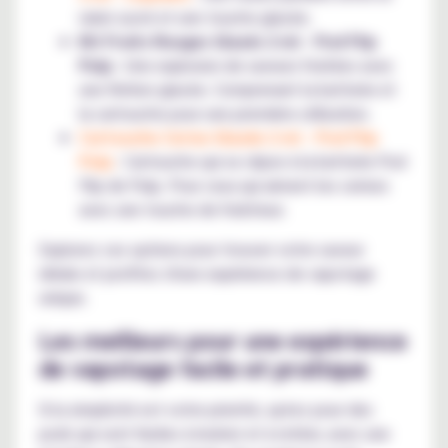
raisin sucré et une touche glacée.
Kit Fruits Rouges Glacés 2 ml - Pod Flip
Pulp
: Une explosion de saveurs fruitées avec
une finition glacée. Comprenant la batterie et
la cartouche pour une première utilisation.
Cartouche Cerise Glacée 2 ml - Pod Flip
Pulp
: Cartouche qui se clipse à la batterie Pod
Flip de Pulp. Pour ceux qui aiment les cerises
avec une touche de fraîcheur.
Explorez ces options pour trouver votre saveur
idéale et profitez d'une expérience de vapotage
unique.
Les meilleurs pour une expérience
de vapotage facile et pratique
Si la simplicité est votre priorité, optez pour des
pods qui sont faciles à insérer et à retirer, avec une