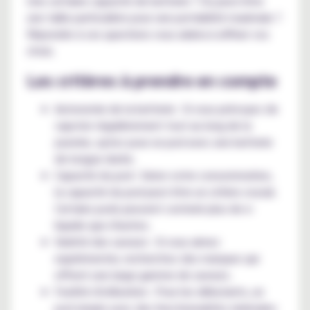
Une certaine capacité de batterie ? Ou peut-être
une taille particulière pour une portabilité maximale ?
Répondre à ces questions vous aidera à affiner vos
choix.
Les critères à prendre en compte
Autonomie de la batterie : Si vous prévoyez de
vapoter régulièrement tout au long de la
journée, optez pour un pod avec une batterie
de longue durée.
Capacité du pod : Selon votre consommation,
la capacité du pod peut être un critère crucial.
Certains pods peuvent contenir plus de e-
liquide que d'autres.
Variété des saveurs : Si vous aimez
expérimenter, recherchez des marques qui
offrent une large gamme de saveurs.
Facilité d'utilisation : Pour les débutants, un
pod simple avec des fonctionnalités minimales