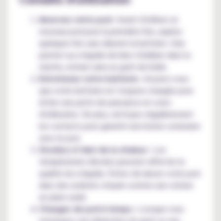
Amorcez votre pod :
Avant d'utiliser un
nouveau pod pour la première fois, aspirez
quelques fois sans allumer la batterie. Cela
permet au e-liquide de bien s'imbiber dans la
mèche, évitant ainsi un goût de brûlé.
Entretenez votre batterie :
Assurez-vous
que votre batterie est toujours chargée pour
éviter une perte de puissance en cours
d'utilisation. De plus, nettoyez régulièrement
les contacts pour garantir une bonne connexion
avec le pod.
Stockez à l'abri de la chaleur :
Les
températures élevées peuvent affecter la
qualité du e-liquide. Évitez de laisser votre pod
dans des endroits chauds comme une voiture
en plein soleil.
Changez de pod à temps :
Lorsque vous
remarquez une diminution du goût ou une