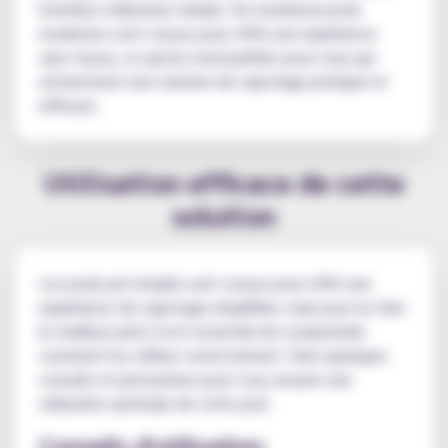
interface utilisateur simple. De nombreux pods
modernes sont conçus pour offrir une expérience
sans tracas, ce qui les rend parfaits pour ceux qui
recherchent une solution de vapotage pratique et
efficace.
Utilisation efficace de cette
solution
Les pods pré remplis sont conçus pour offrir une
expérience de vapotage simplifiée, mais pour en tirer
le meilleur parti, il est essentiel de comprendre
comment les utiliser correctement. Voici quelques
conseils et précautions pour vous assurer une
utilisation optimale de votre pod.
Conseils d'utilisation