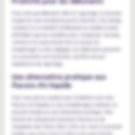
Praticité pour les débutants
Pour ceux qui débutent dans le vapotage, le pod pré
rempli est une excellente porte d'entrée. Son design
compact et sa facilité d'utilisation le rendent moins
intimidant que les modèles plus complexes. De plus,
comme il n'y a pas besoin de se soucier du
remplissage ou des réglages, les débutants peuvent
se concentrer sur l'essentiel : profiter de leur
expérience de vapotage.
Une alternative pratique aux
flacons d'e-liquide
Pour ceux qui ne veulent pas s'embêter avec des
flacons d'e-liquide et des remplissages manuels, le
pod pré rempli est une alternative pratique. Plus
besoin de transporter plusieurs flacons ou de
s'inquiéter des fuites dans votre sac. Avec le pod pré
rempli, vous avez tout ce dont vous avez besoin