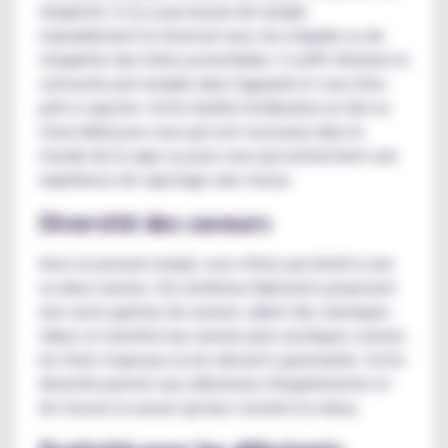
simplicité. Il n'y a pas besoin de remplir
manuellement le réservoir avec du e-liquide ou de
s'inquiéter des fuites potentielles. Il suffit d'insérer la
cartouche pré remplie dans l'appareil et vous êtes
prêt à vapoter. Cette facilité d'utilisation en fait un
choix idéal pour ceux qui sont nouveaux dans le
monde de la vape ou pour ceux qui recherchent une
expérience de vapotage sans tracas.
Diversité des saveurs
Avec le pod pré rempli, vous n'êtes pas limité à une
ou deux saveurs. De nombreux fabricants proposent
une vaste gamme de saveurs, allant des classiques
tabac et menthol aux saveurs plus exotiques comme
les fruits tropicaux ou les desserts gourmands. Cette
diversité permet aux utilisateurs d'expérimenter et
de trouver la saveur qui leur convient le mieux.