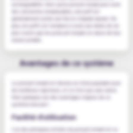
rechargeabilité. Alors qu'un pod pré rempli peut avoir
des cartouches remplaçables, une puff est
généralement jetée une fois le e-liquide épuisé. De
plus, les puffs ont tendance à avoir une durée de vie
plus courte que les pods pré remplis en raison de leur
nature jetable.
Avantages de ce système
Le pod pré rempli est devenu un choix populaire pour
de nombreux vapoteurs, et ce n'est pas sans raison.
Voici quelques-uns des avantages majeurs de ce
système innovant :
Facilité d'utilisation
L'un des principaux attraits du pod pré rempli est sa