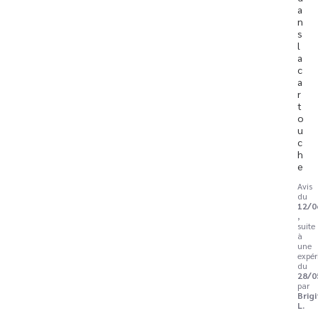
a
n
s 
l
a 
c
a
r
t
o
u
c
h
e
Avis
du
12/0
,
suite
à
une
expér
du
28/0
par
Brig
L.