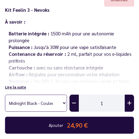
Kit Feelin 3 - Nevoks
À savoir :
Batterie intégrée :
1500 mAh pour une autonomie
prolongée
Puissance :
Jusqu'à 30W pour une vape satisfaisante
Contenance du réservoir :
2 ml, parfait pour vos e-liquides
préférés
Cartouche :
avec ou sans résistance intégrée
Airflow :
Réglable pour personnaliser votre inhalation
Recharge :
Via USB-C 2A pour une recharge rapide et facile
Lire la suite
Conseils :
Pour éviter les fuites, nous vous recommandons d'utiliser des
e-liquides avec un taux fluide entre 70/30 et 50/50 PG/VG.
Vous rencontrez un souci avec votre cigarette électronique ?
24,90 €
Ajouter
Consultez notre
guide des différentes pannes
.