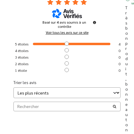
v
T
r
è
Basé sur
4
avis soumis à un
s 
contrôle
b
Voir tous les avis sur ce site
o
n 
p
5
étoiles
4
r
4
étoiles
0
o
3
étoiles
0
d
u
2
étoiles
0
i
1
étoile
0
t
,
Trier les avis
b
o
n
n
e 
a
u
t
o
n