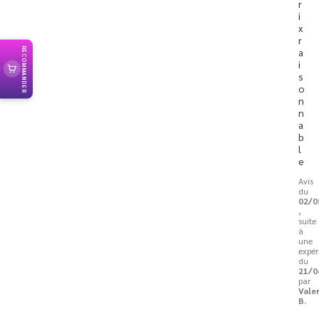
r
i
x 
r
a
RECOMMANDER
i
s
o
n
n
a
b
l
e
Avis
du
02/0
,
suite
à
une
expér
du
21/0
par
Vale
B.