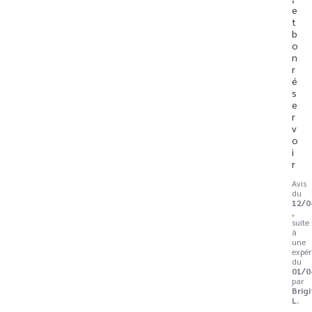
e
t 
b
o
n 
r
é
s
e
r
v
o
i
r
Avis
du
12/0
,
suite
à
une
expér
du
01/0
par
Brig
L.