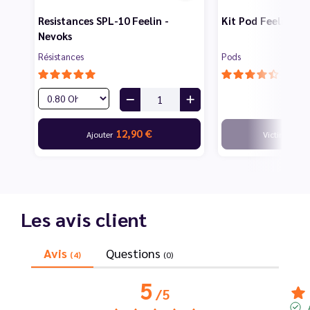
Resistances SPL-10 Feelin -
Kit Pod Feelin 2 -
Nevoks
Résistances
Pods
12,90 €
Ajouter
Victime de s
Les avis client
Avis
Questions
(4)
(0)
5
/
5