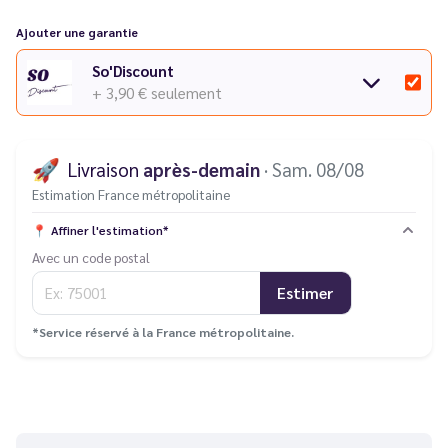
Découvrez toute la série
Feelin de Nevoks
dans notre
catalogue.
Ajouter une garantie
So'Discount
+ 3,90 €
seulement
🚀
Livraison
après-demain
· Sam. 08/08
Estimation France métropolitaine
📍
Affiner l'estimation*
Avec un code postal
Estimer
*Service réservé à la France métropolitaine.