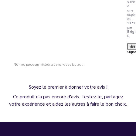
suite
à
une
expér
du
11/1
par
Brig
L.
Ut
Signa
*Donnée pseudonymisée à la demande de l'auteur.
Soyez le premier à donner votre avis !
Ce produit n'a pas encore d'avis. Testez-le, partagez
votre expérience et aidez les autres à faire le bon choix.