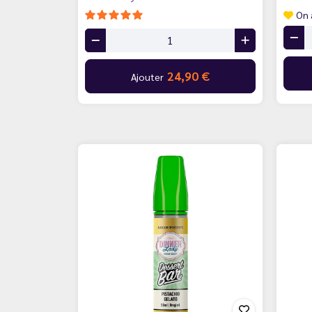
On 
24,90 €
Ajouter