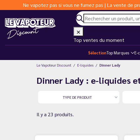
Ne vapotez pas si vous ne fumez pas | La vente de pro
Top ventes du moment
Sélection
Top Marques
E-c
Le Vapoteur Discount
E-liquides
Dinner Lady
Dinner Lady : e-liquides 
TYPE DE PRODUIT
Il y a 23 produits.