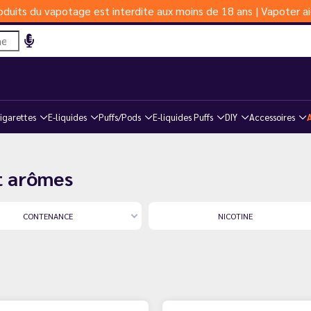
duits du vapotage est interdite aux moins de 18 ans | Vapoter ai
igarettes
E-liquides
Puffs/Pods
E-liquides Puffs
DIY
Accessoires
et arômes
CONTENANCE
NICOTINE