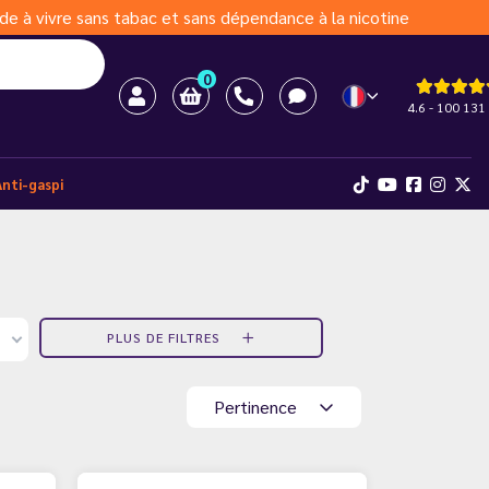
de à vivre sans tabac et sans dépendance à la nicotine
0
4.6 - 100 131 
Anti-gaspi
PLUS DE FILTRES
Pertinence