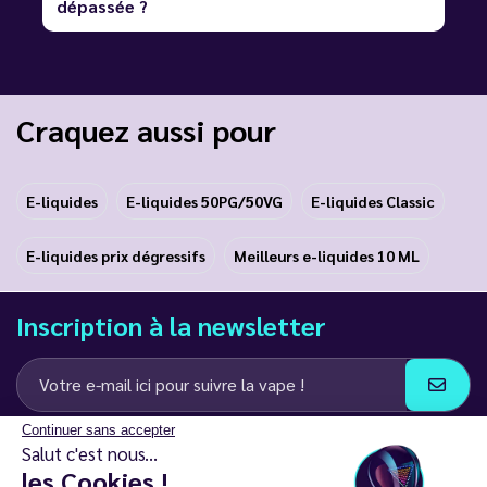
dépassée ?
Craquez aussi pour
E-liquides
E-liquides 50PG/50VG
E-liquides Classic
E-liquides prix dégressifs
Meilleurs e-liquides 10 ML
Inscription à la newsletter
Continuer sans accepter
J’accepte de recevoir des communications e-mail et SMS de la part de
Salut c'est nous...
LD Groupe
les Cookies !