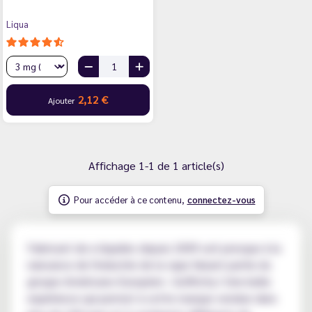
Liqua
2,12 €
Ajouter
Affichage 1-1 de 1 article(s)
Pour accéder à ce contenu,
connectez-vous
Fabricant de e-liquides depuis 2009 soit presque à la
naissance de l'industrie de la vape faisant partie du
groupe Américano-Européen : GoRitchy ! Une belle
expérience qui permet à cette marque vendue dans