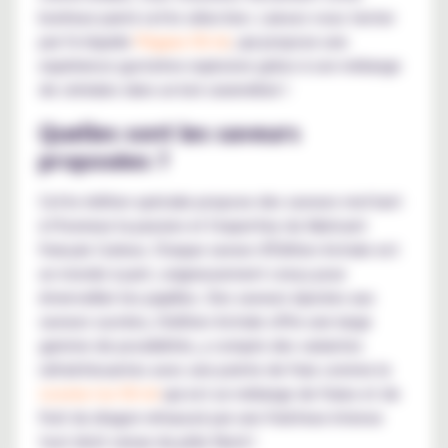
bonheur parmi cette sélection. Laissez-vous tenter
par l'e-liquide
Pégase 50 ml
, qui propose une
expérience gustative explosive grâce à son mélange
de céréales dans un bol caramélisé !
Quelles sont les saveurs
proposées ?
Cette édition spéciale propose des saveurs mettant
à l'honneur la passion et l'expertise du fabricant
français Curieux. Chaque saveur d'Édition Astrale est
un monde à part, soigneusement conçu pour
émerveiller les papilles. Des saveurs épicées aux
saveurs sucrées, l'édition Astrale offre une large
gamme de possibilités, y compris des variantes
rafraîchissantes avec une pointe de frais comme le
Licorne Ice 50 ml
qui est un mélange de fraise et de
fruit du dragon rehaussé par une fraîcheur intense
tout droit venue du pôle Nord !