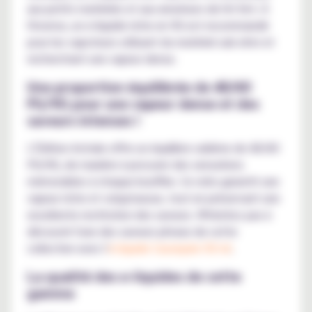
aux petits matériels et aux amateurs de hit fort. À
l'inverse, un e-liquide riche en VG est recommandé
pour les vapoteurs utilisant du matériel sub-ohm et
recherchant une vapeur dense.
Une proportion équilibrée de 40/60
PG/VG pour une vapeur dense et des
saveurs intenses !
L'Édition Astrale offre un équilibre sublime de 40/60
PG/VG, de manière à procurer des sensations
mémorables à chaque bouffée. Ce ratio garantit une
vapeur riche et voluptueuse, tout en préservant une
excellente restitution des saveurs. N'hésitez pas à
découvrir l'une des saveurs phrase de cette
collection avec l'
e-liquide Cassiopée 50 ml
.
La qualité des e-liquides de cette
gamme