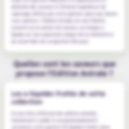
diversité des saveurs et l'intense expérience de
vapotage offerte par cette gamme saura sans doute
vous captiver. L'Édition Astrale est une fenêtre
ouverte sur un univers de saveurs, où chaque e-
liquide est une expression unique de la créativité et
du savoir-faire de Levapoteur Discount.
Quelles sont les saveurs que
propose l'Edition Astrale ?
Les e-liquides fruités de cette
collection
Si vous êtes attiré par des arômes naturels,
fraîchement cueillis et exceptionnellement
savoureux, notre gamme d'e-liquides fruités saura