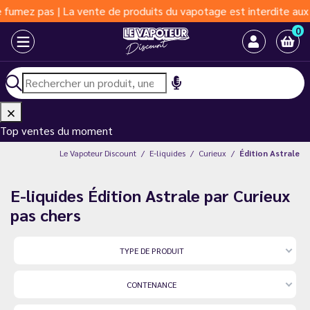
e de produits du vapotage est interdite aux moins de 18 ans | Va
0
Top ventes du moment
Le Vapoteur Discount
E-liquides
Curieux
Édition Astrale
E-liquides Édition Astrale par Curieux
pas chers
TYPE DE PRODUIT
CONTENANCE