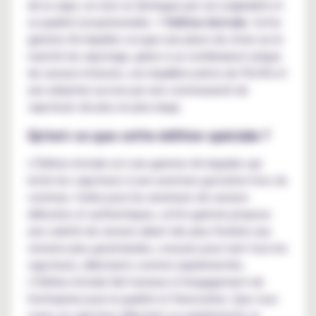
de la vape, un nom se distingue par son originalité et
sa qualité exceptionnelle : l'
Edition Astrale
. Cette
gamme d'e-liquides occupe une place de choix sur le
marché du vapotage, grâce à sa combinaison unique
de saveurs intenses, son équilibre précis de PG/VG et
une adoption accrue par une communauté de
vapoteurs de plus en plus large.
Qu'est-ce que cette édition spéciale ?
L'Édition Astrale est une gamme d'e-liquides qui
invite les vapoteurs à une aventure gustative hors du
commun. Créée pour les amateurs de saveurs
délicates et authentiques, cette gamme propose
une variété de saveurs allant des plus fruitées aux
versions plus gourmandes, conçues pour ravir tous les
vapoteurs, débutants comme expérimentés.
L'Édition Astrale fait honneur à l'engagement de
l'entreprise pour la qualité et l'innovation. Que vous
soyez un vapoteur débutant ou expérimenté, la