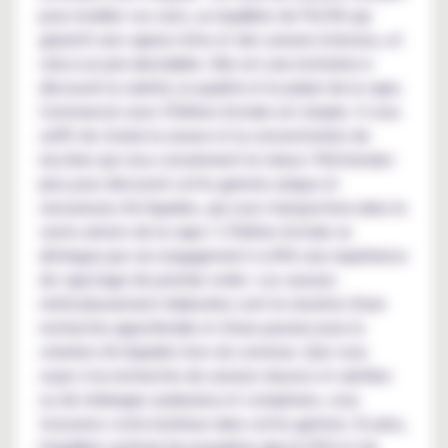
pour éveiller vos sens, un équilibre de PG/VG qui
garantit une vapeur riche et des saveurs intenses, et
cela à un prix abordable. Elle est une invitation à
découvrir la variété, la qualité et le plaisir de la vape.
Commencer avec l'Édition Astrale est simple. Il vous
suffit de choisir la saveur et la concentration de
nicotine qui vous conviennent le mieux ! N'attendez
plus pour découvrir cette gamme unique et
savoureuse d'e-liquides, qui vous transportera dans le
vaste univers de la vape ! L'Édition Astrale se
distingue par son engagement à offrir une expérience
de vapotage de premier ordre. Les saveurs
méticuleusement élaborées sont le résultat d'une
recherche approfondie et d'une passion pour la
création d'e-liquides hors du commun. Que vous
soyez à la recherche de saveurs douces et subtiles
ou de mélanges audacieux et complexes, vous
trouverez votre bonheur dans cette gamme. En plus,
l'équilibre optimal de propylène glycol (PG) et de