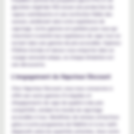
glycérine végétale (VG) assure une production de
vapeur satisfaisante et une restitution fidèle des
saveurs, améliorant ainsi votre expérience de
vapotage. Cette gamme est parfaite pour ceux qui
cherchent à enrichir leur expérience de vape tout en
restant dans une gamme de prix accessible. Explorez
l'Édition Astrale et laissez-vous emporter dans un
voyage sensoriel unique, où chaque inhalation est
une découverte.
L'engagement du Vapoteur Discount
Chez Vapoteur Discount, nous nous consacrons à
offrir une vaste gamme d’e-liquides et
d'équipements de vape de qualité à des prix
compétitifs, rendant le monde du vapotage
accessible à tous. Bénéficiez de remises attractives
grâce à notre programme de fidélité et à nos tarifs
dégressifs selon les quantités achetées. Avec notre