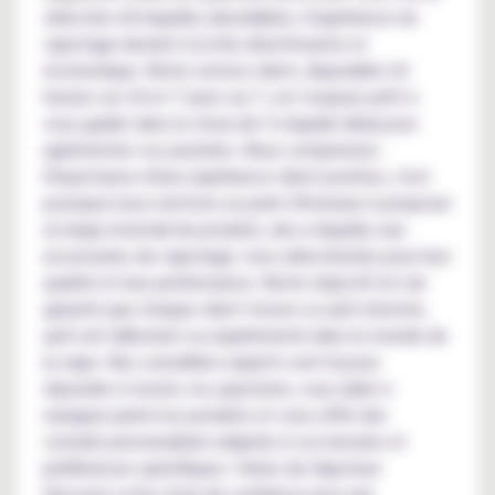
sélection d'e-liquides abordables, l'expérience du
vapotage devient à la fois divertissante et
économique. Notre service client, disponible 24
heures sur 24 et 7 jours sur 7, est toujours prêt à
vous guider dans le choix de l’e-liquide idéal pour
agrémenter vos journées. Nous comprenons
l'importance d'une expérience client positive, c'est
pourquoi nous mettons un point d'honneur à proposer
un large éventail de produits, des e-liquides aux
accessoires de vapotage, tous sélectionnés pour leur
qualité et leur performance. Notre objectif est de
garantir que chaque client trouve ce qu'il cherche,
qu'il soit débutant ou expérimenté dans le monde de
la vape. Nos conseillers experts sont là pour
répondre à toutes vos questions, vous aider à
naviguer parmi nos produits et vous offrir des
conseils personnalisés adaptés à vos besoins et
préférences spécifiques. Faites de Vapoteur
Discount votre choix de confiance pour une