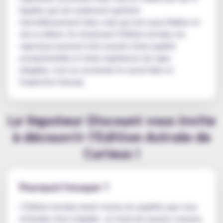
liquides qui non seulement goûtent
merveilleusement bien, mais qui sont aussi fiables et
sûrs à utiliser. En choisissant l'Édition Astrale, les
vapoteurs peuvent être assurés d'une qualité
exceptionnelle et d'une expérience de vape
inégalée, tout en soutenant le savoir-faire et
l'expertise français.
Le Vapoteur Discount vous invite
à découvrir l'Edition Astrale de
Curieux !
Pourquoi l'essayer ?
L'Édition Astrale réunit toutes les qualités que vous
attendez d'un e-liquide : un choix de saveurs conçues