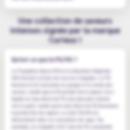
Une collection de saveurs
intenses signée par la marque
Curieux !
Qu'est-ce que le PG/VG ?
Le Propylène Glycol (PG) et la Glycérine Végétale
(VG) forment la base de tous les e-liquides. Le PG
favorise le hit (sensation en gorge) et le rendu des
saveurs, tandis que la VG produit de la vapeur. Un e-
liquide au taux élevé de PG sera ainsi plus orienté
vers le goût, tandis qu'un ratio élevé de VG favorisera
la production de vapeur. Le ratio PG/VG est
déterminant dans vos sensations de vape. Par
exemple, un e-liquide à fort taux de PG conviendra