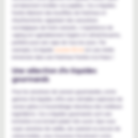
certainement éveiller vos papilles. Ces e-liquides
fruités libèrent des bouffées de fraîcheur et
d'authenticité, rappelant des sensations
nostalgiques de fruits naturels. L'expérience de
vaping est agréablement légère et rafraîchissante,
parfaite pour une vape de tous les jours. Par
exemple, l'e-liquide
Licorne 50 ml
est une réelle
immersion dans une fraîcheur fruitée à la fraise !
Une sélection d'e-liquides
gourmands
Pour les amateurs de saveurs gourmandes, notre
gamme d'e-liquides offre une véritable explosion de
saveur grâce à l'assemblage minutieux des meilleurs
ingrédients. Ces e-liquides gourmands sont une
invitation à un instant plaisir très sucré. Que vous
soyez amateur de vanille, de caramel ou encore de
crème brûlée, vous trouverez forcément votre