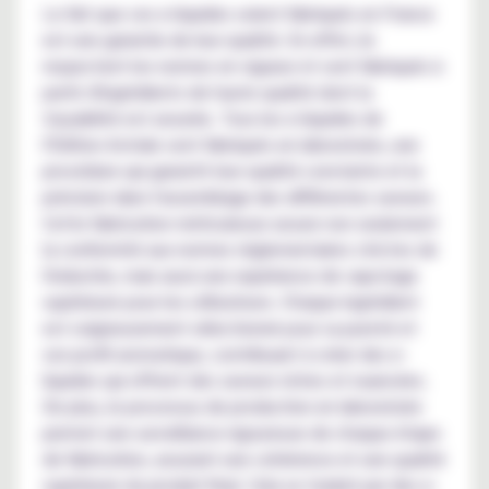
Le fait que ces e-liquides soient fabriqués en France
est une garantie de leur qualité. En effet, ils
respectent les normes en vigueur et sont fabriqués à
partir d'ingrédients de haute qualité dont la
traçabilité est assurée. Tous les e-liquides de
l'Édition Astrale sont fabriqués en laboratoire, une
procédure qui garantit leur qualité constante et la
précision dans l'assemblage des différentes saveurs.
Cette fabrication méticuleuse assure non seulement
la conformité aux normes réglementaires strictes de
l'industrie, mais aussi une expérience de vapotage
supérieure pour les utilisateurs. Chaque ingrédient
est soigneusement sélectionné pour sa pureté et
son profil aromatique, contribuant à créer des e-
liquides qui offrent des saveurs riches et nuancées.
De plus, le processus de production en laboratoire
permet une surveillance rigoureuse de chaque étape
de fabrication, assurant une cohérence et une qualité
supérieure du produit final. Cela se traduit par des e-