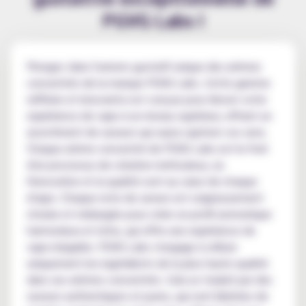
PGVG Labs !
Plongez dans l'univers gustatif unique des arômes
concentrés de la marque PGVG Labs. Cette gamme
raffinée et innovante est conçue pour élever votre
expérience de vape à un niveau supérieur, offrant un
assortiment de saveurs qui saura captiver vos sens.
Chaque arôme concentré de PGVG Labs est le fruit
d'un processus de création méticuleux, où
l'innovation et la qualité sont au cœur de chaque
étape. Chaque note de saveur est soigneusement
choisie et mélangée pour créer un profil aromatique
harmonieux et riche, qui offre une expérience de
vape inégalée. PGVG Labs s'engage à utiliser
uniquement les ingrédients de la plus haute qualité
dans ses arômes concentrés. Cela se traduit par des
saveurs authentiques et pures, qui sont libérées de