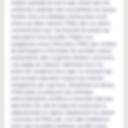
manière optimale lors de la vape, offrant ainsi une
satisfaction maximale. Que vous préfériez les saveurs
fruitées vives, les mélanges crémeux doux ou les
arômes de tabac robustes, PGVG Labs a un arôme
concentré pour vous. Une diversité de saveurs qui
saura plaire à tous les palais ! Fidèle à son
engagement envers l'innovation, PGVG Labs continue
de développer et d'introduire de nouvelles saveurs
passionnantes dans sa gamme d'arômes concentrés.
Leur équipe de créateurs talentueux reste à la
pointe des tendances de la vape, en s'assurant que
leurs produits répondent toujours aux attentes
changeantes des vapoteurs. Notamment en termes
d’innovation, ils proposent des méthodes
anticontamination certifiées et brevetées dans leur
laboratoire ISO, afin de respecter au plus près la
réglementation en vigueur. Expérimenter les arômes
concentrés de PGVG Labs, c'est faire l'expérience
d'une vape de qualité supérieure, qui allie saveur,