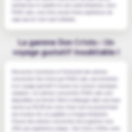
satisfaction et qualité en une seule inhalation. Avec
PGVG Labs, vous êtes assuré d'une expérience de
vape qui est tout sauf ordinaire.
La gamme Don Cristo : Un
voyage gustatif inoubliable !
Découvrez l'exotisme et l'intensité des arômes
concentrés Don Cristo par PGVG Labs, une invitation
à un voyage gustatif à travers les saveurs classiques
cubaines. Les arômes concentrés PGVG Labs sont
disponibles au format 30ml à mélanger dans une base
neutre au PG/VG de votre choix tout en promettant
une évasion de vos papilles à chaque inhalation.
Chacun des arômes concentrés de la gamme vous
offre une expérience unique : Don Cristo Coffee, avec