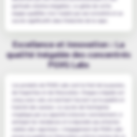
aptitude créative inégalées. Le génie de cette
équipe qualifiée s'est traduit par une notoriété et un
succès significatifs dans l'industrie de la vape.
Excellence et innovation : La
qualité inégalée des concentrés
PGVG Labs
Les produits de PGVG Labs sont le fruit de la passion,
de l'expertise et de l'innovation. Chaque e-liquide est
conçu avec soin, en mettant l'accent sur la qualité et
l'unicité des saveurs. Le succès de l'entreprise
s'explique par sa capacité à innover constamment, à
anticiper les tendances et à répondre aux attentes
variées des vapoteurs. L'engagement de PGVG Labs
envers la qualité et l'innovation a été le moteur de sa