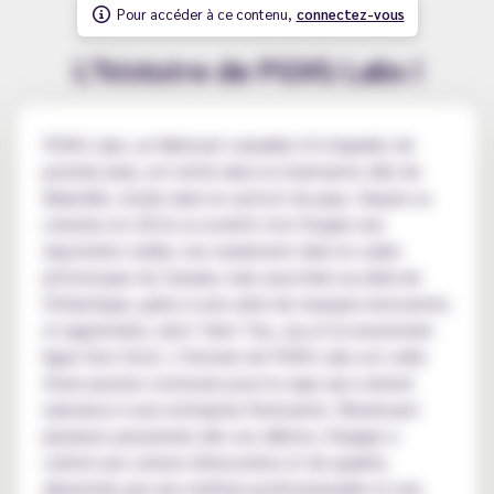
Pour accéder à ce contenu,
connectez-vous
L’histoire de PGVG Labs !
PGVG Labs, un fabricant canadien d’e-liquides de
premier plan, est niché dans la charmante ville de
Blainville, située dans le sud-est du pays. Depuis sa
création en 2014, la société s'est forgée une
réputation solide, non seulement dans le cadre
pittoresque du Canada, mais aussi bien au-delà de
l'Atlantique, grâce à une série de marques innovantes
et appréciées, dont Twist Tea, Joy et la renommée
ligne Don Cristo. L'histoire de PGVG Labs est celle
d'une passion commune pour la vape qui a donné
naissance à une entreprise florissante. Réunissant
plusieurs passionnés dès ses débuts, l'équipe a
cultivé une culture d'innovation et de qualité,
alimentée par une maîtrise professionnelle et une