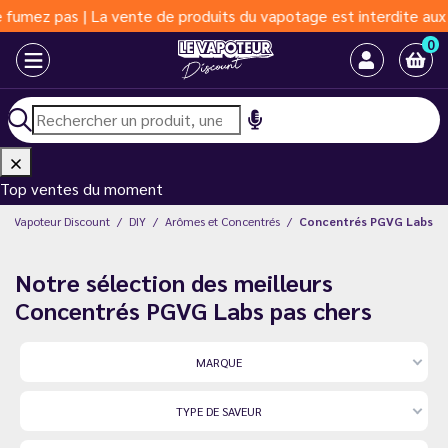
La vente de produits du vapotage est interdite aux moins de 18 
0
Top ventes du moment
Le Vapoteur Discount
DIY
Arômes et Concentrés
Concentrés PGVG Labs
Notre sélection des meilleurs
Concentrés PGVG Labs pas chers
MARQUE
TYPE DE SAVEUR