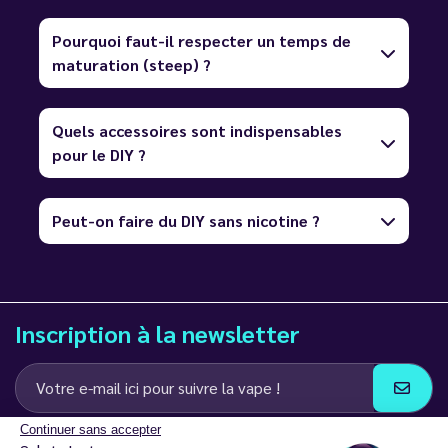
Pourquoi faut-il respecter un temps de
maturation (steep) ?
Quels accessoires sont indispensables
pour le DIY ?
Peut-on faire du DIY sans nicotine ?
Inscription à la newsletter
Continuer sans accepter
J’accepte de recevoir des communications e-mail et SMS de la part de