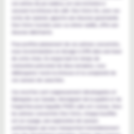
son arôme de pur arabica, est une invitation à
savourer la richesse du café. Don Cristo Xo, avec ses
notes de caramel, apporte une douceur gourmande.
Don Cristo Custard, avec sa crème vanille, offre une
douceur alléchante.
Pour profiter pleinement de ces arômes concentrés,
nous recommandons un dosage à 20% dans une base
de votre choix. En respectant le temps de
maturation préconisé de deux semaines, vous
débloquerez toute la richesse et la complexité de
ces saveurs de caractère.
Ces recettes sont soigneusement développées et
fabriquées au Canada, témoignant de la qualité et de
l'expertise pour laquelle PGVG Labs est connue. Avec
les arômes concentrés Don Cristo, chaque bouffée
est un voyage, une exploration de saveurs
authentiques qui vous transportent immédiatement