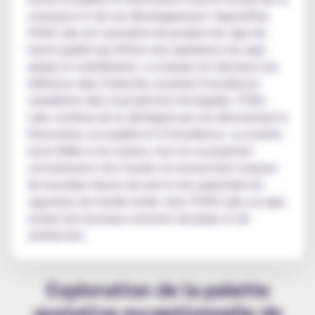
croissance et de son développement. Aujourd'hui,
PGVG Labs est synonyme de produits de vape de
haute qualité qui offrent une expérience de vape
unique et satisfaisante. La marque est devenue une
référence dans l'industrie, incarnant l'excellence
canadienne dans la production d'e-liquides. PGVG
Labs continue de se distinguer par son dévouement à
l'innovation, à la qualité et à l'excellence. La société
reste fidèle à ses racines, tout en se projetant
constamment vers l'avenir, en recherchant toujours
de nouvelles façons de ravir et de surprendre les
vapoteurs du monde entier. Avec PGVG Labs, la vape
atteint de nouveaux sommets de plaisir et de
satisfaction.
Exploration de la palette
gustative exceptionnelle de