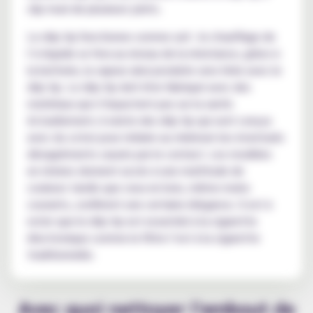
clip muni de plusieurs joints.
Le drip tip fonctionne comme suit : le chauffage de
l’e-liquide se fera au niveau de la résistance, grâce à
la batterie, la vapeur ainsi produite sera tirée avec le
drip tip. Le drip tip doit être fabriqué avec des
matériaux qui n’impactent pas sur la santé.
Actuellement, il existe des drip tip qui sont conçus
avec du coton pour réduire au minimum les éventuels
désagréments causés par le contact. Les modèles
en résines donnent accès à une multitude de
couleurs tandis que ceux en bois, même moins
courants, confèrent une certaine élégance. Il est à
noter que le drip tip est essentiel à la cigarette
électronique comme le filtre l’est à la cigarette
traditionnelle.
Avec quoi nettoyer l'embout de