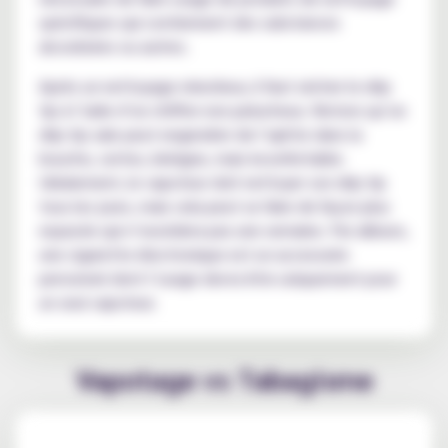
spécifiques qui contiennent des substances
alcoolisées ou autres.
Après un nettoyage minutieux, il faut sécher le drip
tip à l’aide d’un chiffon non pelucheux. Notons qu’un
drip tip sale peut engendrer de l’aphte dans la
bouche, certes, bénigne, mais inconfortable.
Idéalement, le vapoteur doit nettoyer son drip tip
tous les jours, mais cela peut se faire de façon plus
espacée qui n’excédera pas une semaine. Par ailleurs,
une cigarette électronique est un accessoire
personnel dont l’usage devra être uniquement pour
un seul vapoteur.
Vapotage vs Tabagisme