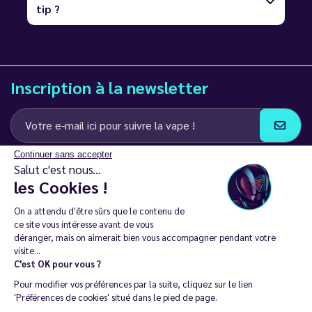
tip ?
Inscription à la newsletter
Continuer sans accepter
J’accepte de recevoir des communications e-mail et SMS de la part de
Salut c'est nous...
LD Groupe
les Cookies !
Restez en contact
On a attendu d'être sûrs que le contenu de
ce site vous intéresse avant de vous
déranger, mais on aimerait bien vous accompagner pendant votre
visite...
C'est OK pour vous ?
La vente de cigarette électronique est interdite chez les moins de
Pour modifier vos préférences par la suite, cliquez sur le lien
18 ans. 🔞
'Préférences de cookies' situé dans le pied de page.