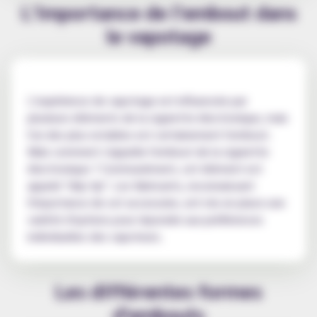
L'importance de l'embout dans
le vapotage
L'expérience de vapotage est influencée par
plusieurs éléments de la cigarette électronique, mais
l'un des plus notables est certainement l'embout.
Mais comment s'appelle l'embout de la cigarette
électronique ? Communément, cet élément est
appelé "drip tip". Les fabricants, reconnaissant
l'importance de cet accessoire, ont mis en place une
variété d'options pour répondre aux préférences
individuelles des vapoteurs.
Les différentes formes
d'embouts