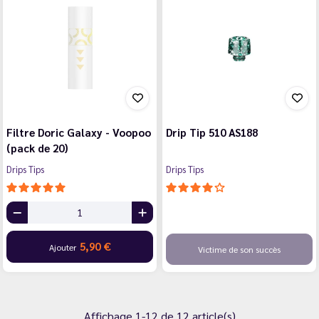
Filtre Doric Galaxy - Voopoo
Drip Tip 510 AS188
(pack de 20)
Drips Tips
Drips Tips
5,90 €
Ajouter
Victime de son succès
Affichage 1-12 de 12 article(s)