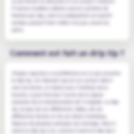
ou de fermer en dévissant et en vissant l’embout.
D’autres modèles utilisent aussi le système de
fixation par clips, dont la manipulation est plutôt
assidue, puisqu’il faut veiller à ne pas casser les
joints.
Comment est fait un drip tip ?
Chaque vapoteur a sa préférence en ce qui concerne
le drip tip. Cet élément qui est en contact direct
avec les lèvres, et même avec l’intérieur de la
bouche, a pour fonction l’accès de la vapeur
résultant de la transformation de l’e-liquide. Le drip
tip, en plus de ses différentes tailles, de ses
différentes formes et de ses divers matériaux,
dispose de plusieurs principes de montage. Ainsi, il
existe le drip tip à vis, comme il existe le drip tip à