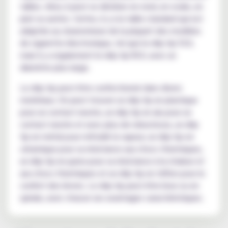
tailles. Ainsi, il peut se décliner en rond, en ovale, en
plat ou autres. Certes, il y a la taille standard qui est
adaptée au clearomiseur de la plupart des modèles
de cigarette électronique, tel que le drip tip 510,
mais il y a également le drip tip 810, avec un
diamètre plus large.
Le drip tip peut être confectionné dans divers
matériaux. On peut trouver un drip tip en plastique
pour un contact neutre, un drip tip en alu pour un
contact neutre et avec plus de robustesse, un drip
tip en métal pour refroidir la vapeur, un drip tip en
céramique pour sa résistance aux chocs thermiques,
un drip tip en pyrex pour sa résistance à la chaleur et
aux chocs thermiques et un drip tip en téflon pour le
confort des lèvres. Le drip tip peut être lisse ou en
spirale, avec chacun ses avantages caractéristiques.