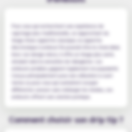
Pour ceux qui recherchent une expérience de
vapotage plus traditionnelle, se rapprochant du
tirage d'une cigarette classique, la cigarette
électronique à embout fin pourrait être le choix idéal.
Avec son design mince, il offre un tirage plus serré,
simulant ainsi la sensation du tabagisme. Les
embouts jetables gagnent également en popularité.
Conçus principalement pour une utilisation à court
terme ou pour ceux qui souhaitent essayer
différentes saveurs sans mélanger les résidus, ces
embouts offrent une solution pratique.
Comment choisir son drip tip ?