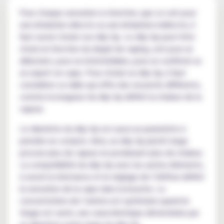
Pour chaque sensation à chercher, que ce soit pour
une inhalation directe ou une inhalation indirecte, il
faut savoir choisir son drip tip. Le drip tip peut être
choisi en fonction du degré de vaping, soit pour un
débutant, pour un intermédiaire, pour un confirmé ou
un expert en vape. Pour choisir un drip tip, il faut
considérer sa taille qui offre des ressentis différents,
comme la longueur du drip tip définit la chaleur de la
vapeur.
Le diamètre du drip tip est aussi un paramètre à
prendre en compte. Ainsi, un drip tip plutôt large
procure plus de vapeur en produisant plus de chaleur.
La compatibilité du drip tip avec les autres éléments,
à savoir la résistance et le réglage de l’Airflow définit
la sensation de la vape dans la bouche. La
concentration de l’arôme est optimisée quand le
tirage est serré, une caractéristique déterminée par