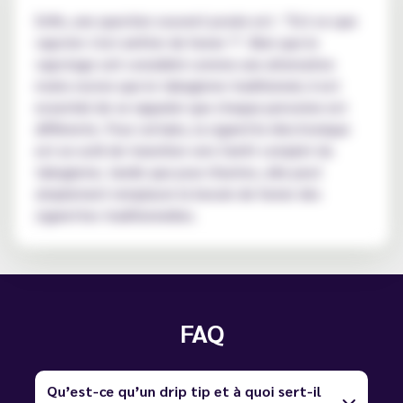
Enfin, une question souvent posée est : "Est-ce que
vapoter c'est arrêter de fumer ?". Bien que le
vapotage soit considéré comme une alternative
moins nocive que le tabagisme traditionnel, il est
essentiel de se rappeler que chaque personne est
différente. Pour certains, la cigarette électronique
est un outil de transition vers l'arrêt complet du
tabagisme, tandis que pour d'autres, elle peut
simplement remplacer le besoin de fumer des
cigarettes traditionnelles.
FAQ
Qu’est-ce qu’un drip tip et à quoi sert-il