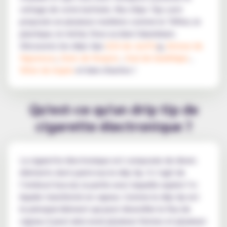
voltage de votre batterie. Nos Drips Tips sont
proposés en plusieurs matières comme le Téflon, le
plastique, le métal, l'inox ou bien l'aluminium.
Découvrez les drips tips
Q16 de JustFo
g,
Armour de
Vaporesso
,
Doric de Voopoo
,
Soul de GeekVape
,
Vilter de Aspire
et bien d'autres !
Qu'est-ce qu'un drip tip de
cigarette électronique ?
La cigarette électronique est composée de divers
éléments dont parmi eux le drip tip. Il s’agit de
l’embout buccal, la partie avec laquelle aspirer l’e-
liquide transformé en vapeur. Comme le drip tip est
le principal élément qui peut diversifier le flux de
vapeur, il peut ainsi avoir plusieurs formes et plusieurs