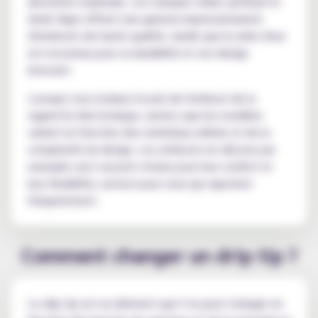
discrétion maximale. Les marques telles qu'Eleaf et
Geek Vape offrent une gamme impressionnante
d'embouts de haute qualité, tandis que la série Zeus
est reconnue pour sa durabilité et son design
innovant.
Lorsque vous évaluez le prix de l'embout de la
cigarette électronique, sachez que les modèles
varient en fonction des matériaux utilisés et de la
complexité du design. Les embouts en silicone par
exemple sont souvent choisis pour leur confort et
leur flexibilité, surtout pour ceux qui vapotent
fréquemment.
Comment changer un drip tip ?
Le drip tip est un élément que l’on peut changer en