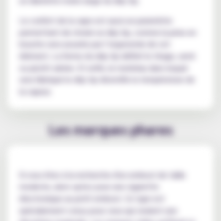
un diamètre moins large du drip tip.
Le confort de la vape est aussi un paramètre
permettant de choisir un drip tip, comme la prise en
bouche sera assurée par l’ergonomie de cet
élément. La forme du drip tip définit le tirage, serré
ou plutôt aérien. Et enfin, le matériau dans lequel
sera fabriqué le drip tip diversifie la température de
la vapeur.
Les marques phares
Si vous êtes à la recherche d'un embout de taille
modeste, alors optez pour une cigarette
électronique au petit embout. Ce type est
spécialement conçu pour ceux qui veulent une