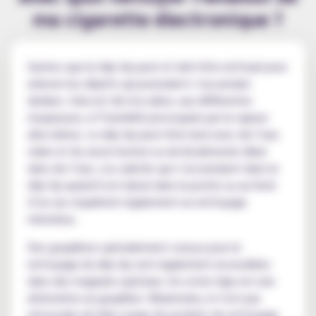
ma cigarette électronique ?
Sachez que le drip tip peut et doit être nettoyé pour
enlever les dépôts qui pourraient s’accumuler
dedans. Cela est dû à la salive, aux différentes
muqueuses, à l’humidité provoquée par la vapeur
elle-même. Le drip tip peut être lavé avec de l’eau
claire et du savon lessive ou du bicarbonate dilué
dans de l’eau. Les saletés qui s’accumulent dans le
drip tip quand il est laissé dans la poche ou au fond
d’un sac requièrent également un nettoyage
minutieux.
Des goupillons spécialement conçus pour le
nettoyage du drip tip sont également accessibles
dans des magasins spéciaux. Un coton-tige est une
alternative au goupillon. Néanmoins, il n’est pas
nécessaire de faire usage de produits de nettoyage