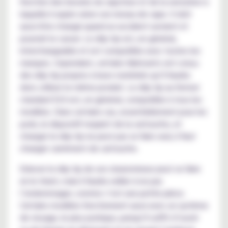
fonction des besoins du vapoteur et de la sensation à
laquelle il aspire selon son niveau de vape. Il doit
aussi être changé quand un accident survient et
pourrait le casser. Le drip tip est, en général,
interchangeable et est compatible avec toutes les
marques. Cependant, certains fabricants ont conçu
des drip tip propres à leurs matériels qu’il faudra
donc utiliser le même produit. Le drip tip au format
standard 510 est, en général, compatible à tous les
modèles. Dans certains cas, essentiellement pour les
pods, le dispositif requiert de la cartouche, et
changer le drip tip ne peut pas se faire seul, il faut
changer carrément de cartouche.
Enlever le drip tip de son clearomiseur peut se faire
en le tirant, mais il faudra veiller à ne pas
l’endommager, comme c’est une petite pièce.
Certains modèles fonctionnent aussi avec un système
de vissage, le plus pratique, puisqu’il suffit d’ouvrir