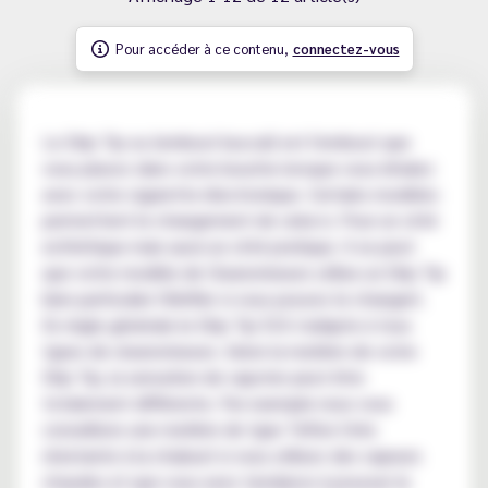
Pour accéder à ce contenu,
connectez-vous
Le Drip Tip ou (embout buccal) est l'embout que
vous placez dans votre bouche lorsque vous inhalez
avec votre cigarette électronique. Certains modèles
permettent le changement de celui-ci. Pour un côté
esthétique mais aussi un côté pratique. Il se peut
que votre modèle de Clearomiseurs utilise un Drip Tip
bien particulier (Vérifier si vous pouvez le changer).
En règle générale le Drip Tip 510 s'adapte à tous
types de clearomiseurs. Selon la matière de votre
Drip Tip, la sensation de vapoter peut être
totalement différente. Par exemple nous vous
conseillons une matière de type Teflon (très
résistante à la chaleur) si vous utilisez des vapeurs
chaudes et que vous avez tendance à pousser le