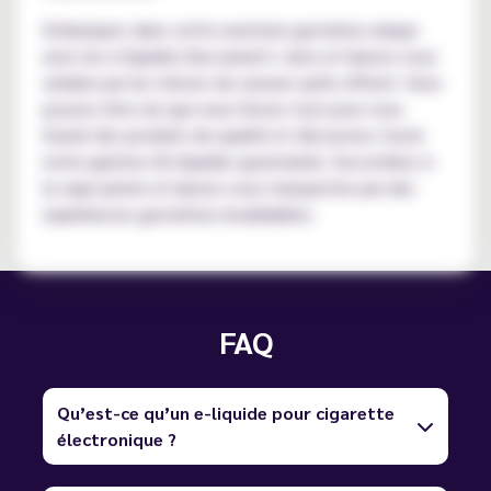
Embarquez dans cette aventure gustative unique
avec les e-liquides Buccaneer's Juice et laissez-vous
séduire par les trésors de saveurs qu'ils offrent. Vous
pouvez être sûr que nous ferons tout pour vous
fournir des produits de qualité et découvrez toute
notre gamme d'e-liquides gourmands. Succombez à
la vape pirate et laissez-vous transporter par des
expériences gustatives inoubliables.
FAQ
Qu’est-ce qu’un e-liquide pour cigarette
électronique ?