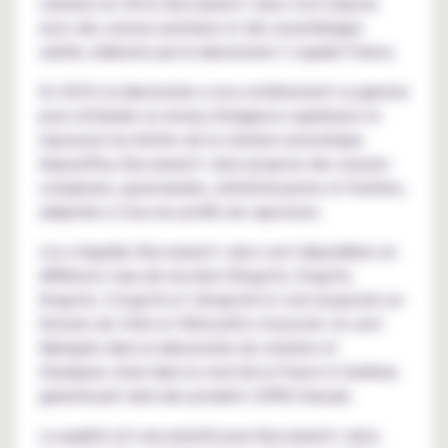
création en 2014, Buccaneer's Juice s'est imposé
avec des saveurs premium et des assemblages
subtils, élaborés par le laboratoire C Liquide France.
En 2019, le laboratoire a revu entièrement sa gamme
pour atteindre un niveau d'exigence supérieure et
repousser les limites de la création aromatique.
Aujourd'hui, Buccaneer's Juice propose des saveurs
complexes, gourmandes, rafraîchissantes et fruitées,
adaptées à tous les profils de vapoteurs.
Les e-liquides Buccaneer's Juice sont disponibles en
différents taux de nicotine (0mg/ml, 3mg/ml,
6mg/ml, 11mg/ml et 16mg/ml) et sont proposés en
formats de 10ml et 50ml prêts à booster. Ils sont
fabriqués dans le laboratoire de création et
d'analyses situé dans le nord de la France à Cambrai,
garantissant ainsi des produits 100% français.
La qualité est une priorité pour Buccaneer's Juice.