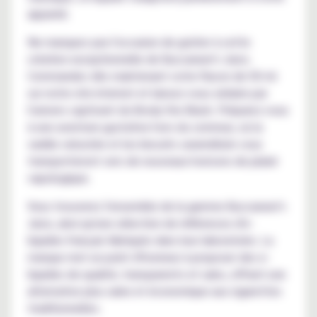
appareil.
Ne manquez pas l'occasion de goûter à cette
création exceptionnelle de Buccaneer's Juice.
Commandez dès maintenant votre flacon de 50 ml
sur notre site internet et laissez-vous séduire par
l'univers captivant du Brody the Black. Préparez-vous
à une aventure gustative hors du commun, où la
vanille veloutée et les biscuits caramélisés vous
transporteront vers de nouveaux horizons de plaisir
vapologique.
Vous trouverez l'ensemble de la gamme Buccaneer's
Juice, ainsi qu'une sélection de références d'e-
liquides français fabriqués dans leur laboratoire. La
marque met un point d'honneur à proposer des e-
liquides de qualité, transparents et sains, offrant une
alternative plus saine et économique aux cigarettes
traditionnelles.