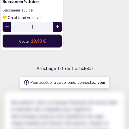
Buccaneer’s Juice
Buccaneer’s Juice
On attend vos avis
19,90 €
Ajouter
Affichage 1-1 de 1 article(s)
Pour accéder à ce contenu,
connectez-vous
Buccaneer's Juice, la marque française de renom dans
le domaine des e-liquides pour cigarette
électronique, propose une expérience de vape
unique inspirée de l'univers des pirates. Depuis sa