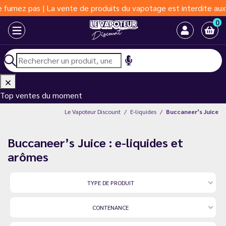
as | La vente de produits du vapotage est interdite aux moins de
0
Top ventes du moment
Le Vapoteur Discount
E-liquides
Buccaneer’s Juice
Buccaneer’s Juice : e-liquides et
arômes
TYPE DE PRODUIT
CONTENANCE