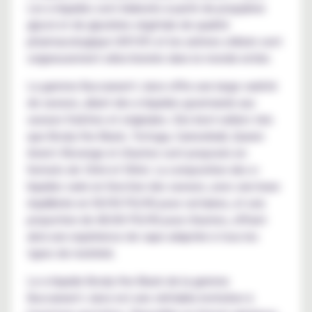
Les e-liquides sont élaborés à partir de propylène
glycol et de glycérine végétale de qualité
pharmacologique USP/EP, et les arômes utilisés sont
soigneusement sélectionnés dans le monde entier.
La gamme Buccaneer's Juice offre une large variété
de saveurs, allant des e-liquides gourmands aux
saveurs fraîches et originales. Des best-sellers tels
que Brody the Black, Tortuga, Cannonball, Queen
Anne's Revenge et d'autres sont proposés en
formats de 10ml et 50ml. La composition des e-
liquides varie en fonction des saveurs, avec une base
équilibrée en 50/50 PG/VG pour certaines, et une
proportion de 40/60 PG/VG pour d'autres, offrant
ainsi une expérience de vape adaptée à tous les
types de matériel.
Le e-liquide Brody the Black de la gamme
Buccaneer's Juice est une véritable invitation à