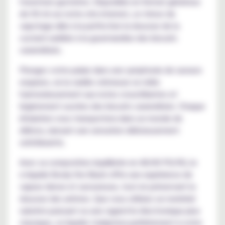
l'aventure gustative. Disponible en format généreux
de 50 ml sur notre site internet, ce trésor de
vapotage allie à la perfection la douceur de la
custard vanillée à la gourmandise des biscuits
caramélisés.
Plongez votre palais dans une symphonie de saveurs
exquises, où la vanille crémeuse se mêle
harmonieusement aux notes croustillantes et
légèrement sucrées des biscuits caramélisés. Chaque
inhalation vous transportera dans un monde de
délices, laissant une sensation délicieusement
satisfaisante.
Avec sa composition équilibrée en 40/60 PG/VG, le
e-liquide Brody the Black offre une expérience de
vapeur dense et savoureuse, tout en préservant la
douceur des arômes. Que vous utilisiez un matériel
subohm puissant ou une cigarette électronique plus
classique, ce liquide s'adaptera parfaitement à votre