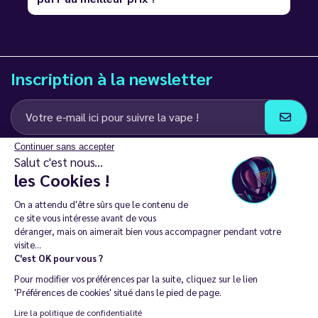
Inscription à la newsletter
Continuer sans accepter
J’accepte de recevoir des communications e-mail et SMS de la part de
Salut c'est nous...
LD Groupe
les Cookies !
Restez en contact
On a attendu d'être sûrs que le contenu de
ce site vous intéresse avant de vous
déranger, mais on aimerait bien vous accompagner pendant votre
visite...
C'est OK pour vous ?
La vente de cigarette électronique est interdite chez les moins de
Pour modifier vos préférences par la suite, cliquez sur le lien
18 ans. 🔞
'Préférences de cookies' situé dans le pied de page.
Copyright © 2014 - 2026 Le Vapoteur Discount - Tous droits
Lire la politique de confidentialité