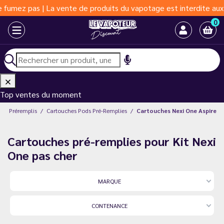
mez pas | La vente de produits du vapotage est interdite aux moi
0
Top ventes du moment
ods Préremplis
Cartouches Pods Pré-Remplies
Cartouches Nexi One Aspire
Cartouches pré-remplies pour Kit Nexi
One pas cher
MARQUE
CONTENANCE