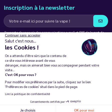
Inscription à la newsletter
J’accepte de recevoir des communications e-mail et SMS de la part de
Continuer sans accepter
LD Groupe
Salut c'est nous...
les Cookies !
Restez en contact
On a attendu d'être sûrs que le contenu de
ce site vous intéresse avant de vous
déranger, mais on aimerait bien vous accompagner pendant votre
visite...
C'est OK pour vous ?
La vente de cigarette électronique est interdite chez les moins de
Pour modifier vos préférences par la suite, cliquez sur le lien
18 ans. 🔞
'Préférences de cookies' situé dans le pied de page.
Copyright © 2014 - 2026 Le Vapoteur Discount - Tous droits
Lire la politique de confidentialité
réservés.
Consentements certifiés par
Vapoter aide à vivre sans tabac et sans dépendance à la nicotine. |
Je choisis
OK pour moi
Recommander ma dernière commande
Ne vapotez pas si vous ne fumez pas.