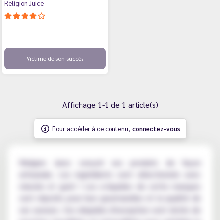
Religion Juice
Victime de son succès
Affichage 1-1 de 1 article(s)
Pour accéder à ce contenu,
connectez-vous
Religion Juice conçoit ses produits de façon
artisanale. Les ingrédients sont sélectionnés avec
minutie et goût ! Les e-liquides de cette marques
sont réputés pour leur gourmandise et la qualité de
ses saveurs. Ces eliquides d'exception sont dotés de