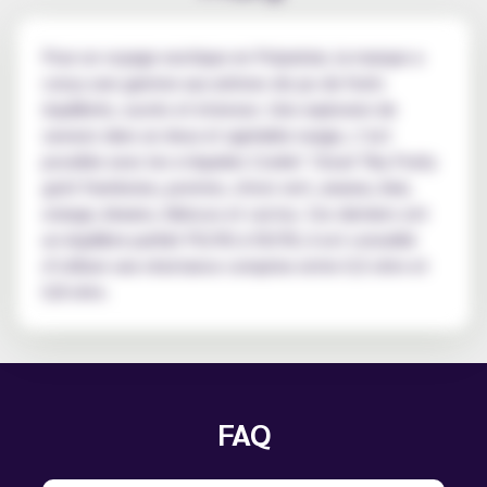
Pour un voyage exotique en Polynésie, la marque a
conçu une gamme aux arômes de jus de fruits
équilibrés, sucrés et intenses. Une explosion de
saveurs dans un doux et agréable nuage, c’est
possible avec les e-liquides Cookin’ Cloud Tiky Fruity
goût framboise, pomme, citron vert, ananas, kiwi,
orange, kiwano, hibiscus et cactus. Ces derniers ont
un équilibre parfait PG/VG à 50/50, il est conseillé
d’utiliser une résistance comprise entre 0,5 ohm et
0,8 ohm.
FAQ