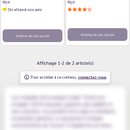
Myst
Myst
On attend vos avis
Victime de son succès
Victime de son succès
Affichage 1-2 de 2 article(s)
Pour accéder à ce contenu,
connectez-vous
Les e-liquides de la marque Cookin’ Cloud sont
d’origine 100 % française, garantis sans additifs et
sans colorants. Ces produits de la vape se déclinent
en plusieurs gammes, ce qui permet à chaque
consommateur de trouver l’e-liquide de ses rêves.