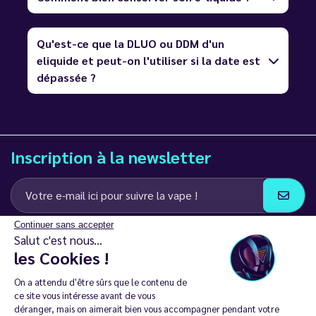
Qu'est-ce que la DLUO ou DDM d'un
eliquide et peut-on l'utiliser si la date est
dépassée ?
Inscription à la newsletter
Continuer sans accepter
J’accepte de recevoir des communications e-mail et SMS de la part de
Salut c'est nous...
LD Groupe
les Cookies !
Restez en contact
On a attendu d'être sûrs que le contenu de
ce site vous intéresse avant de vous
déranger, mais on aimerait bien vous accompagner pendant votre