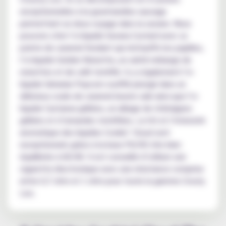
exceptionnelles à la gourmandise sauvage
permettant un doux voyage dans la savane. Nous
pouvons citer l’e-liquide Savana Custard avec sa
pointe de caramel fondant qui réchauffe les papilles,
l’e-liquide Golden Noisette, un subtil mélange de
noisettes et de café torréfié. Il y a également l’e-
liquide Saharian Popcorn soufflé plongé dans un
délicieux coulis de caramel beurre salé ainsi que l’e-
liquide Castanea grillées, un alliage de châtaignes
grillées et d’amandes torréfiées. Le hit et l’intensité
aromatique des liquides Cookin’ Cloud sont
exceptionnels grâce à la base PG/VG très bien
équilibrée à 60/40. Il est conseillé d’utiliser une
cigarette électronique avec une résistance comprise
entre 0,7 ohm et 1 ohm pour toute la gamme Crouty
Leo.