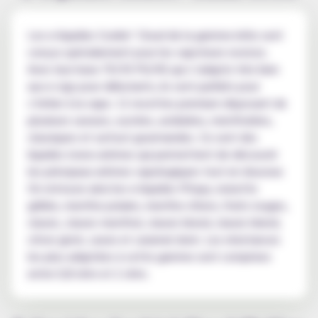
Les e-liquides Cookin’ Cloud de la gamme initio sont
conçus spécialement pour les vapoteurs novices.
Avec leur base 70/30 PG/VG qui s’adapte très bien
aux e-cigs pour débutants, ils sont parfaits pour
s’initier à la vape. 12 recettes premium disposant de
plusieurs saveurs, sucrées, acidulées, mentholées,
classiques et surtout gourmandes. Ce sont des
liquides mono-arômes qui permettent de découvrir
les principaux arômes vapologiques tout en douceur.
On retrouve ainsi les e-liquides Pitaya, noisette
grillée, menthe polaire, menthe chloro, fruits rouges,
classic, classic menthol, classic blond, classic blend,
citron givré, cassis et caramel doré. Les résistances
les plus adaptées à cette gamme sont comprises
entre 0,8 ohm et 2 ohm.