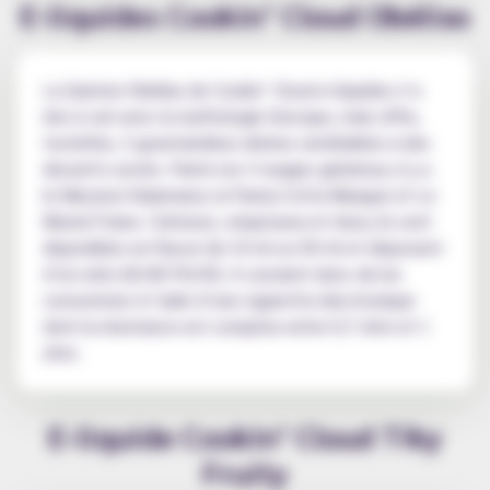
E-liquides Cookin’ Cloud Obélias
La Gamme Obélias de Cookin’ Cloud e-liquides n’a
rien à voir avec la mythologie Grecque, mais offre,
toutefois, 3 gourmandises divines semblables à des
desserts sucrés. Parmi ces 3 nuages généreux, il y a
le Macaron Kalamansi, la Panna Cotta Mangue et Le
Muesli Fraise. Crémeux, voluptueux et doux, ils sont
disponibles en flacon de 10 ml ou 50 ml et disposent
d’un ratio 60/40 PG/VG. Il convient donc de les
consommer à l’aide d’une cigarette électronique
dont la résistance est comprise entre 0,7 ohm et 1
ohm.
E-liquide Cookin’ Cloud Tiky
Fruity