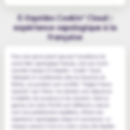
E-liquides Cookin’ Cloud :
expérience vapologique à la
française
Pour ceux qui ne jurent que par l’excellence du
savoir-faire vapologique français, voici une toute
nouvelle marque d’e-liquides : Cookin’ Cloud.
Fabriqués et conditionnés dans les Bouches du
Rhône, ces produits sont certifiés “Origine France
Garantie” par l’Afnor. Ces derniers sont dépourvus
d’additifs, de sucralose et de colorants. Selon la
gamme, les ratios PG/VG sont différents, mais ils
sont tous parfaitement équilibrés, offrant une
expérience vapologique unique et savoureuse. La
marque a pensé à tout et a donc conçu des liquides