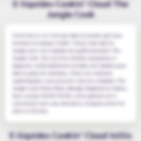
E-liquides Cookin’ Cloud The
Jungle Cook
Cette fois-ci, ce n’est pas dans la savane que nous
emmène la marque Cookin’ Cloud, mais dans la
Jungle avec son e-liquide de qualité premium The
Jungle Cook. Ses recettes fruitées luxuriantes à
déguster confortablement installé sont idéales pour
faire le plein de vitamines. Parmi ces créations
sophistiquées, nous pouvons citer les e-liquides The
Jungle Cook Shere Khan, Mowgli, Bagheera et Baloo.
Avec sa base 50/50 PG/VG, cette gamme est à
consommer avec une résistance comprise entre 0,5
ohm et 0,8 ohm.
E-liquides Cookin’ Cloud Initio