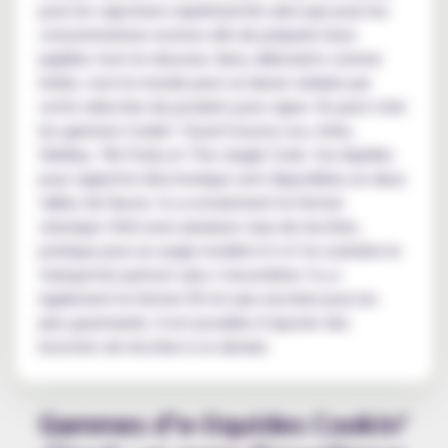
pour les vapoteurs expérimentés ainsi que pour les
consommateurs novices afin de préparer leurs
papilles tout en douceur. Ainsi, débutants comme
initiés, tout le monde peut se laisser séduire par
cette sélection de produits pour vaper. On peut citer
les gammes Cookin’ Cloud Crousty Leo, Initio,
Obélias, Tiki Fruity et The Jungle Cook. Ces liquides
pour cigarette électronique sont disponibles en deux
tailles de flacon. Il y a notamment le format
classique 10ml avec plusieurs taux de nicotine,
pratique pour un usage modéré et si l’on souhaite le
transporter partout sans s’encombrer. Il y a
également le format 50 ml sans nicotine pour les
plus gourmands. Il est possible d’ajouter des
boosters de nicotine à ce dernier.
Gammes d’e-liquides Cookin’