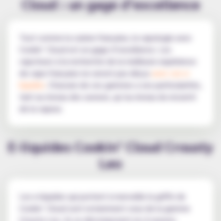
Cloud : un gage d’excellence
Tout comme la cuisine française, la vapologie avec
Cookin’ Cloud est un gage d’excellence. Les
vapoteurs à la recherche de la meilleure expérience
de vape française ne seront pas déçus
avec ces e-
liquides
. Chacune de ces gammes a ses particularités,
tant au niveau des saveurs, qu’au niveau du ressenti
de la vapeur.
E-liquides Cookin’ Cloud Crousty
Leo
Les e-liquides qui portent à merveille la griffe de
Cookin’ Cloud sont notamment ceux de la gamme
Crousty Leo. Ils se décomposent en 4 saveurs