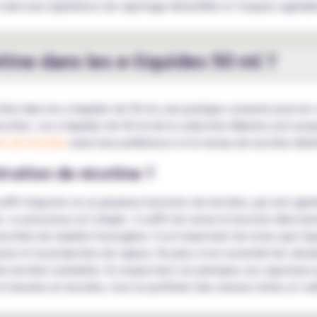
 ainsi une expérience de vapotage diversifiée et toujours agréabl
tine dans les e-liquides 50 ml ?
icotine dans les e-liquides de 50 ml, une pratique courante pour le
cotine. Les e-liquides de 50 ml de la collection Mamita sont prop
rs de nicotine
selon leur préférence et le niveau de nicotine désir
ration de nicotine ?
 suffit d'ajouter un ou plusieurs boosters de nicotine, qui sont g
 Le processus est simple : il suffit de verser le booster directem
nicotine de manière homogène. Il est important de noter que l'aj
veur et la production de vapeur. De plus, il est essentiel de cal
e nicotine souhaitée. En respectant ces principes, les vapoteurs
 besoins en nicotine, tout en profitant des saveurs riches et var