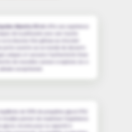
iquides Mamita 50 ml
offre une expérience
ssiques de la pâtisserie avec une touche
 ou la douceur d'un gâteau au chocolat
e porte ouverte sur un monde de desserts
ges uniques et savourez l'authenticité d'une
erche de nouvelles saveurs à explorer, les e-
linaire exceptionnel.
 équilibrée de 50% de propylène glycol (PG)
t étudiée permet de maximiser l'expérience
e glycol, reconnu pour sa capacité à