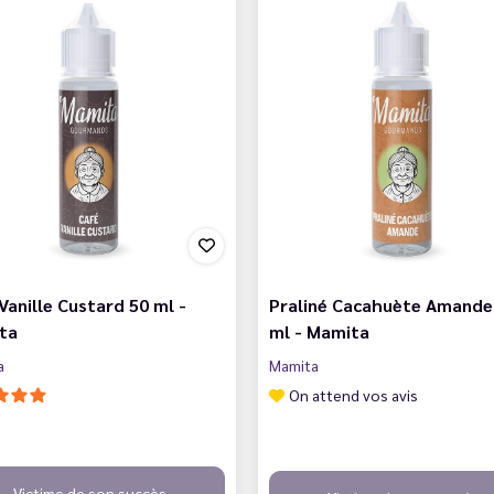
Vanille Custard 50 ml -
Praliné Cacahuète Amande
ta
ml - Mamita
a
Mamita
On attend vos avis
Victime de son succès