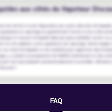
quides aux côtés du Vapoteur Discou
s de mettre à votre disposition une vaste sélection d'e-liquide
populariser le vapotage en garantissant l'accès à tous à des prod
Basque et trouvez l'e-liquide idéal qui saura satisfaire toutes vos
 est de sublimer votre expérience de vapotage. Notre équipe de
s vos choix d'e-liquides et de matériel pour cigarettes électroniq
s, y compris un programme de fidélité enrichissant et des remis
ount soit aussi plaisant qu'universellement accessible. Démarr
Discount !
FAQ