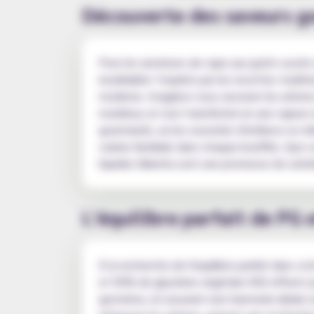
Découverte des saveurs 
Pour les amateurs de vape aux goûts sucrés
inoubliable ! Inspirés par les recettes tradi
moderne. Imaginez-vous savourer les arômes
moelleux, le tout transformé en une vapeur
gourmands, où les souvenirs d'enfance se mêl
cuisine familiale dans chaque bouffée. Que v
liquides Mamita sont une promesse de satisf
L'équilibre parfait de PG 
À la recherche de l'équilibre parfait dans v
et 50% de glycérine végétale (VG) offrent 
gustative, en assurant une harmonie idéale e