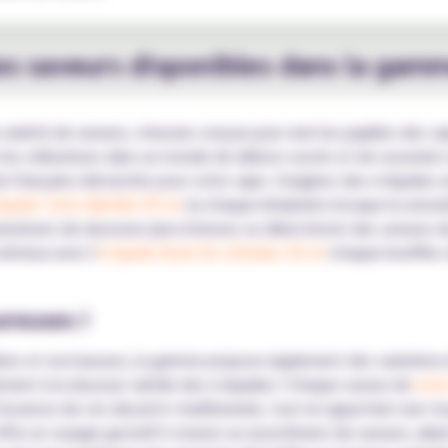
tes saveurs disponibles dans la ga
ariété de saveurs, chacune conçue pour ravir les papilles des va
les utilisateurs dans un monde de délices sucrés et de souvenirs 
e française réinventés pour votre vape. Imaginez des e-liquides a
liquide Tarte Myrtille 50 ml
où chaque inhalation évoque la sensati
amateurs de douceurs plus intenses se délecteront des saveurs d
rémeux avec l'
e-liquide Bowl De Céréales 50 ml
chaque bouffée o
reuses !
gères et onctueuses, la gamme propose également des variations 
ement à la douceur subtile des e-liquides ! Chaque saveur de
notr
essence de ces desserts traditionnels, tout en apportant une to
re un voyage gustatif à travers un assortiment de saveurs, allan