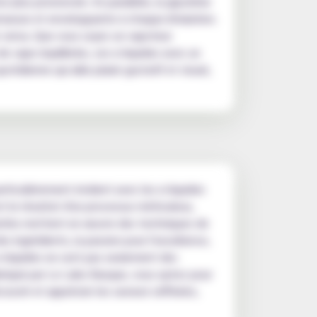
e plus prononcée. En parallèle, la glycérine
tueuse et enveloppante à chaque inhalation.
ce versa. Que vous soyez un vapoteur
e vape équilibrée, ces e-liquides avec un
idienne qui allie plaisir gustatif et visuel,
articulièrement évident avec les e-liquides
st le résultat d'un processus méticuleux,
orantins mettent en œuvre des techniques de
s ingrédients, la passion pour l'excellence,
 e-liquides ne sont pas seulement des
 fabriqué par Le Labo Basque, vous optez pour
écouvrir et apprécier les saveurs raffinées,