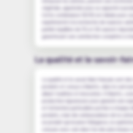
rehausser les arômes, permet une restitution 
végétale, appréciée pour sa capacité à pro
Cette combinaison 50/50 est idéale pour ceux
expérimenté à la recherche de nuances subtil
parfait équilibre de PG et VG sauront répondre
garantissant une satisfaction complète à c
La qualité et le savoir-fai
La qualité et le savoir-faire français sont d
produits et conçus à Biarritz, dans le sud-ou
alliant tradition et innovation. À Biarritz,
production rigoureuses pour garantir une exp
et l'attention particulière portée à chaque 
produits, mais des ambassadeurs de la culture
un produit qui incarne l'élégance, la sophistic
conçues avec soin dans l'un des plus beaux c