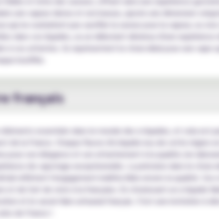
fidèle et riche des saveurs, offrant ainsi une expérience gustativ
duire une vapeur dense et onctueuse, ajoute une dimension volup
 qui ne souhaitent pas sacrifier la saveur pour la vapeur, ou vi
es dans vos liquides, ou un débutant désireux d'une expérience d
 à vos attentes. Ils représentent le choix idéal pour une vape quot
haque bouffée.
re français
es éléments essentiels dans le monde des e-liquides, et cela est p
est de la France. Chaque flacon d'e-liquide issu de cette région e
 connu pour son élégance et son attachement à la qualité, les lab
érience de vapotage exceptionnelle. La précision dans le choix de
détail reflètent l'engagement indéfectible envers la qualité. Ces
 et de l'art de vivre à la française. En choisissant un e-liquide
ation et le savoir-faire artisanal français. C'est une invitation à d
oins de France !