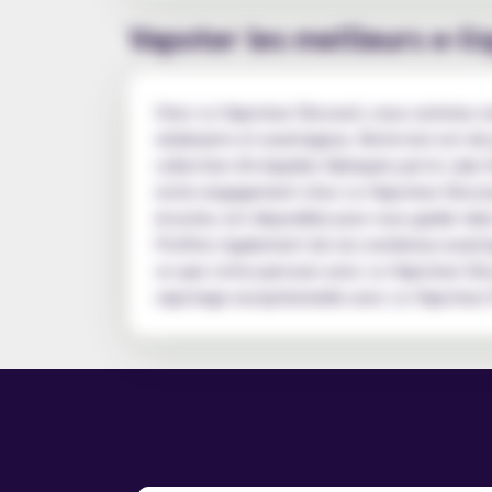
Vapoter les meilleurs e-li
Chez Le Vapoteur Discount, nous sommes ravi
séduisants et avantageux. Notre but est de 
collection d'e-liquides fabriqués par le Labo 
notre engagement chez Le Vapoteur Discount
écouter, est disponible pour vous guider dan
Profitez également de nos nombreux avantage
ce que votre parcours avec Le Vapoteur Disc
vapotage exceptionnelle avec Le Vapoteur 