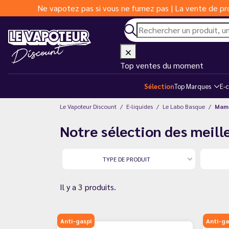
Ne vapotez pas si vous ne fumez pas | La vente de pro
Top ventes du moment
Sélection
Top Marques
E-c
Le Vapoteur Discount
E-liquides
Le Labo Basque
Mam
Notre sélection des meill
TYPE DE PRODUIT
Il y a 3 produits.
Anti-gaspi
Anti-ga