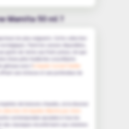
mme Mamita 50 ml ?
poteurs les plus exigeants. Cette collection
nostalgiques. Parmi les saveurs disponibles,
ux goûts de tartes aux fruits juteux, tel que
on d'une pâte feuilletée croustillante
e gâteaux avec l'
e-liquide Custard Vanille
ffrant une richesse et une profondeur de
inspirées de boissons chaudes, où la douceur
e sélection d'e-liquides Mamita pas chers
uche contemporaine qui plaira à tous les
t des classiques réconfortants aux créations