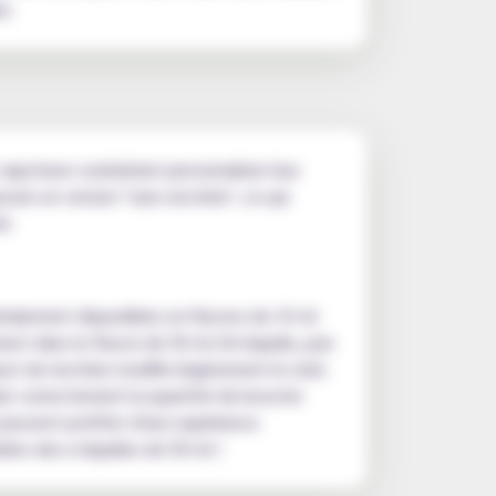
e.
s vapoteurs souhaitant personnaliser leur
osés en version "sans nicotine", ce qui
é.
énéralement disponibles en flacons de 10 ml
ent dans le flacon de 50 ml d'e-liquide, puis
out de nicotine modifie légèrement le ratio
culer correctement la quantité de booster
 peuvent profiter d'une expérience
iées des e-liquides de 50 ml !