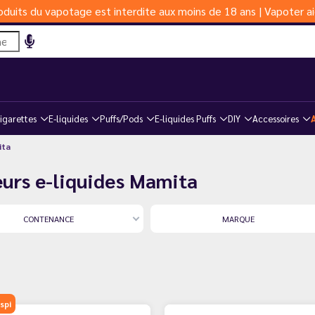
duits du vapotage est interdite aux moins de 18 ans | Vapoter ai
igarettes
E-liquides
Puffs/Pods
E-liquides Puffs
DIY
Accessoires
ita
eurs e-liquides Mamita
CONTENANCE
MARQUE
spi