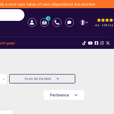
de à vivre sans tabac et sans dépendance à la nicotine
0
4.6 - 108 616 
Anti-gaspi
PLUS DE FILTRES
Pertinence