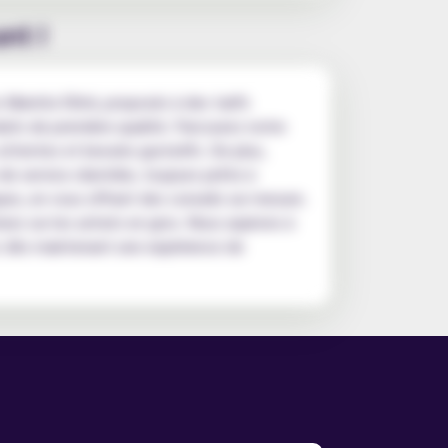
nt !
s Mamita 50ml, proposés à des tarifs
uits de première qualité. Parcourez notre
 attentes et besoins gustatifs. De plus,
 service clientèle, toujours prête à
ues, en vous offrant des conseils sur mesure.
es sur les achats en gros. Nous aspirons à
ez dès maintenant une expérience de