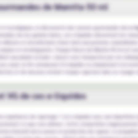
gourmandes de Mamita 50 ml
 et nostalgiques, la découverte des saveurs gourmandes des
e-l
tionnelles de nos grands-mères, ces e-liquides réinventent les cla
 délicats et réconfortants d'une tarte aux pommes caramélisées
 exquise et enveloppante. Chaque flacon de Mamita 50 ml est un
ent aux plaisirs actuels. Laissez-vous transporter par ces mélan
ous soyez un fin connaisseur d’e-liquides ou simplement à la rech
action et de douceur, invitant chaque vapoteur dans un voyage cu
et VG de ces e-liquides
otre expérience de vapotage ? Les e-liquides avec une répartition
justement ce que vous désirez. Cette composition soigneusemen
ntre intensité de la saveur et production de vapeur. Le propylèn