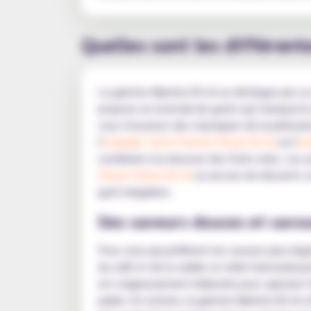
Quelles sont les différen
La gamme Mamita 50 ml se distingue par sa v
propose un éventail de goûts qui transporte 
vous trouverez des classiques de la pâtisseri
l'
e-liquide Tarte Pomme Pécan 50 ml
ou l'
e-
combinée à la douceur des fruits mûrs. Les 
Pécan Crème 50 ml
ou encore de desserts c
goût inégalées.
Des saveurs douces et savou
Pour ceux qui préfèrent les saveurs plus lé
du café et de la vanille se mêle harmonieus
est soigneusement élaborée pour capturer l'
palais. En somme, la gamme Mamita 50 ml off