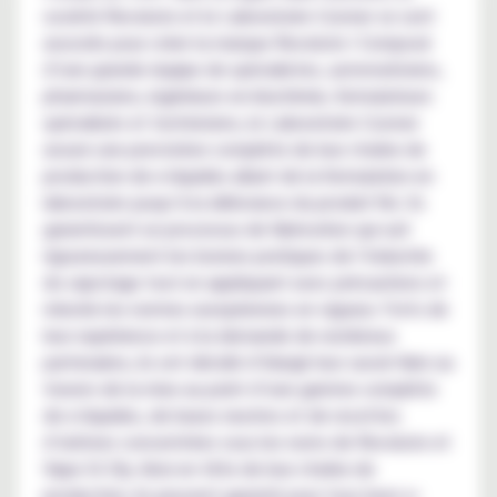
société Revolute et le Laboratoire Cosmer se sont
associés pour créer la marque Revolute ! Composé
d’une grande équipe de spécialistes, automaticiens,
pharmaciens, ingénieurs en biochimie, formulateurs
spécialisés et techniciens, le Laboratoire Cosmer
assure une prestation complète de leur chaîne de
production de e-liquides allant de la formulation en
laboratoire jusqu’à la délivrance du produit fini. Ils
garantissent un processus de fabrication qui suit
rigoureusement les bonnes pratiques de l’industrie
du vapotage tout en appliquant avec précautions et
minutie les normes européennes en vigueur. Forts de
leur expérience et à la demande de nombreux
partenaires, ils ont décidé d’élargir leur savoir-faire au
travers de la mise au point d’une gamme complète
de e-liquides, de bases neutres et de recettes
d’arômes concentrées sous les noms de Revolute et
Vape Or Diy. Ainsi en tête de leur chaîne de
production, ils peuvent garantir pour tous leurs e-