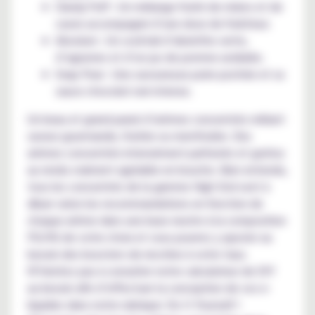
Dandy Puff : Un mélange fruité de mûres et de
cassis accompagné d’une dose de fraîcheur.
Absolum : Un cocktail d’absinthe verte,
d’agrumes et d’un jus de pomme acidulée.
Snap Pear : Une savoureuse poire pochée et sa
sauce chocolat noir intense.
Un beau et grand panel d’arômes concentrés mêlant
saveur gourmande, fruitée ou mentholée. Des
arômes concentrés intensément parfumés et goûtus
au rendu vraiment agréable en bouche. Bien entendu,
tous les concentrés de la gamme High End sont à
diluer selon les recommandations en fonction de
chaque arôme dans une base neutre à la composition
PG/VG de votre choix et vous pourrez y ajouter au
besoin des boosters de nicotine à votre taux.
N’hésitez pas à consulter notre calculateur de DIY
au besoin afin d’effectuer la conception de vos e-
liquides dans notre rubrique: Do It Yourself !