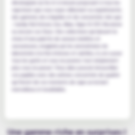
développée au fur et à mesure proposant à tous les
vapoteurs que vous soyez débutant ou expérimenté,
des gammes de e-liquides et de concentrés tels que
: Candiy Old School, Exo, Maw, Vape Or DIY, Revolute
ou encore Les Duos. Des collections qui laissent le
choix d’une palette de saveurs inédites et
savoureuses, imaginée par les aromaticiens du
laboratoire à la fois intenses et subtiles, il y en a pour
tous les goûts et vous ne pourrez tout simplement
plus vous en passer ! Vous allez pouvoir émoustiller
vos papilles avec des arômes concentrés de qualité
qui feront de vos moments de vape un instant
merveilleux et inoubliable.
Une gamme riche en surprises !