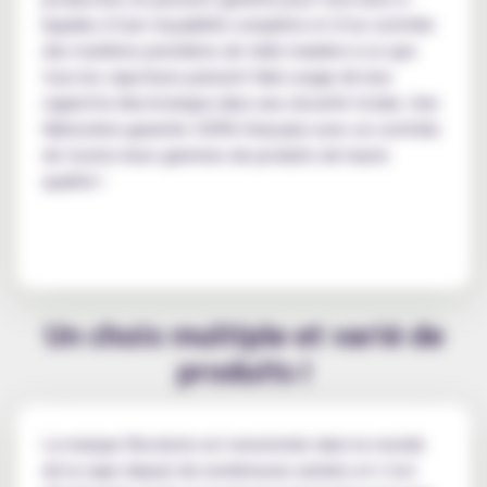
liquides d’une traçabilité complète et d’un contrôle
des matières premières de telle manière à ce que
tous les vapoteurs puissent faire usage de leur
cigarette électronique dans une sécurité totale. Une
fabrication garantie 100% française avec un contrôle
de toutes leurs gammes de produits de haute
qualité !
Un choix multiple et varié de
produits !
La marque Revolute est renommée dans le monde
de la vape depuis de nombreuses années et s’est