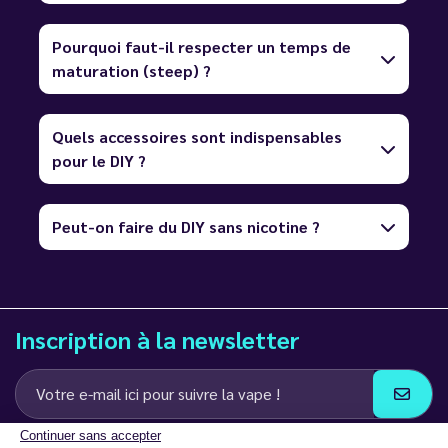
Pourquoi faut-il respecter un temps de
maturation (steep) ?
Quels accessoires sont indispensables
pour le DIY ?
Peut-on faire du DIY sans nicotine ?
Inscription à la newsletter
Continuer sans accepter
J’accepte de recevoir des communications e-mail et SMS de la part de