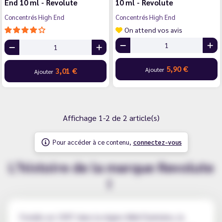
End 10 ml - Revolute
10 ml - Revolute
Concentrés High End
Concentrés High End
On attend vos avis
5,90 €
Ajouter
3,01 €
Ajouter
Affichage 1-2 de 2 article(s)
Pour accéder à ce contenu,
connectez-vous
L’histoire de la marque Revolute
!
Fondés en 1997 dans la région Midi-Pyrénées, la