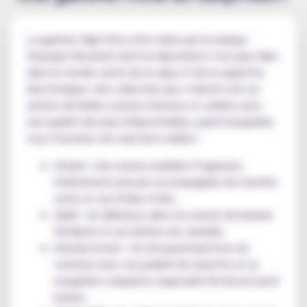
La gamme High End a été créée par la marque
française Revolute dont la réputation n’est plus faire
dans le monde vaste de la vape et de la cigarette
électronique. Une collection qui s’oriente vers un
univers de belles saveurs intenses et variées avec
une qualité des plus irréprochables, parmi lesquelles
vous trouverez de vrais best-sellers :
Umami : Une saveur acidulée d’agrumes
fraîchement pressés accompagnée de menthe
verte et son étoile d’anis.
Djebi : Un délicieux cake à la saveur de banane
fondante et ses bâtons de cannelle.
Greedy Scrach : Un mix gourmand hors du
commun avec son praliné de noisette et sa
nougatine craquante saupoudré de biscuit petit
beurre.