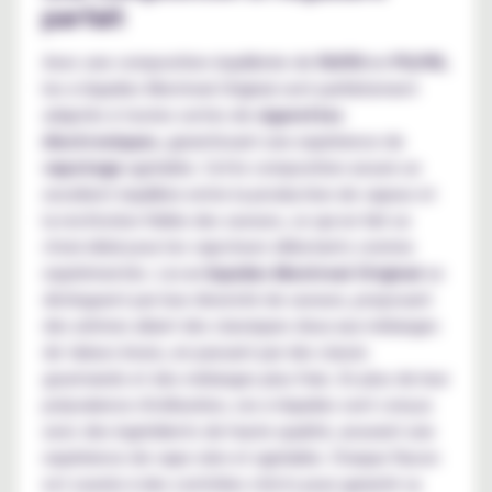
parfait
Avec une composition équilibrée de
50/50
en
PG/VG
,
les e-liquides Montreal Original sont parfaitement
adaptés à toutes sortes de
cigarettes
électroniques
, garantissant une expérience de
vapotage
agréable. Cette composition assure un
excellent équilibre entre la production de vapeur et
la restitution fidèle des saveurs, ce qui en fait un
choix idéal pour les vapoteurs débutants comme
expérimentés. Les
e-liquides Montreal Original
se
distinguent par leur diversité de saveurs, proposant
des arômes allant des classiques doux aux mélanges
de tabacs bruns, en passant par des classic
gourmands et des mélanges plus frais. En plus de leur
polyvalence d'utilisation, ces e-liquides sont conçus
avec des ingrédients de haute qualité, assurant une
expérience de vape sûre et agréable. Chaque flacon
est soumis à des contrôles stricts pour garantir sa