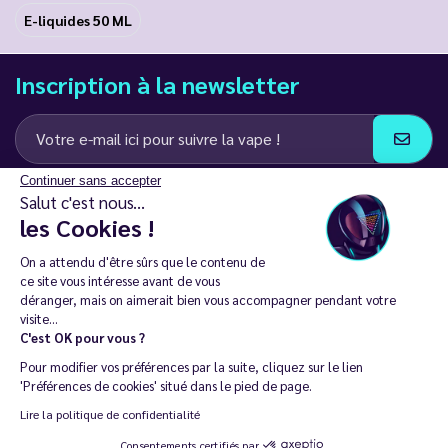
E-liquides 50 ML
Inscription à la newsletter
Continuer sans accepter
J’accepte de recevoir des communications e-mail et SMS de la part de
Salut c'est nous...
LD Groupe
les Cookies !
Restez en contact
On a attendu d'être sûrs que le contenu de
ce site vous intéresse avant de vous
déranger, mais on aimerait bien vous accompagner pendant votre
visite...
C'est OK pour vous ?
La vente de cigarette électronique est interdite chez les moins de
Pour modifier vos préférences par la suite, cliquez sur le lien
18 ans. 🔞
'Préférences de cookies' situé dans le pied de page.
Copyright © 2014 - 2026 Le Vapoteur Discount - Tous droits
Lire la politique de confidentialité
réservés.
Consentements certifiés par