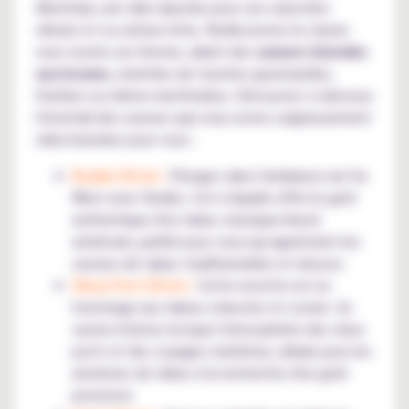
Montréal, une ville réputée pour son caractère
vibrant et sa culture riche. Redécouvrez le classic
sous toutes ses formes, allant des
saveurs blondes
aux brunes
, enrichies de touches gourmandes,
fruitées ou même mentholées. Découvrez ci-dessous
l'éventail des saveurs que nous avons soigneusement
sélectionnées pour vous :
Rodéo 50 ml :
Plongez dans l'ambiance du Far
West avec Rodéo. Cet e-liquide offre le goût
authentique d'un tabac classique blond
américain, parfait pour ceux qui apprécient les
saveurs de tabac traditionnelles et douces.
Vieux Port 50 ml :
Cette recette est un
hommage aux tabacs robustes et corsés. Sa
saveur intense évoque l'atmosphère des vieux
ports et des voyages maritimes, idéale pour les
amateurs de tabac à la recherche d'un goût
prononcé.