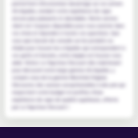
permettent d'économiser davantage sur vos achats
d'e-liquides, rendant votre expérience de vape
encore plus plaisante et abordable. Notre service
client est toujours disponible pour vous assister dans
vos choix et répondre à toutes vos questions. Que
vous ayez besoin de conseils sur les produits ou
d'aide pour trouver les e-liquides qui correspondent à
vos goûts et besoins, notre équipe est là pour vous
aider. Visitez Le Vapoteur Discount dès maintenant
pour découvrir notre large gamme d'e-liquides, y
compris ceux de la gamme Montréal Original.
Découvrez des saveurs exceptionnelles à des prix qui
respectent votre budget et profitez d'une
expérience de vape de qualité supérieure, offerte
par Le Vapoteur Discount !