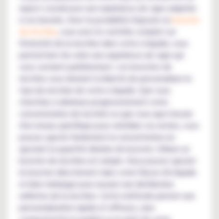
aspect crucial pour une expérience de vape adaptée
à vos besoins. Avec la possibilité d'ajouter un
booster
de nicotine
, vous avez le contrôle complet sur
l'intensité de la nicotine dans votre e-liquide, vous
permettant de créer une expérience de vape qui
vous convient parfaitement. Les boosters de
nicotine vous donnent la liberté de personnaliser le
taux de nicotine de votre e-liquide. Que vous
cherchiez à diminuer progressivement votre
consommation de nicotine ou que vous ayez besoin
d'un niveau spécifique pour satisfaire vos envies, vous
pouvez ajuster facilement la concentration en
ajoutant la quantité désirée de booster. Utiliser un
booster de nicotine est simple. Vous pouvez ajouter
le booster directement dans votre flacon d'e-liquide
et bien mélanger pour assurer une distribution
uniforme de la nicotine. Cette méthode permet une
personnalisation rapide et efficace, sans
compromettre la qualité ou le goût de votre