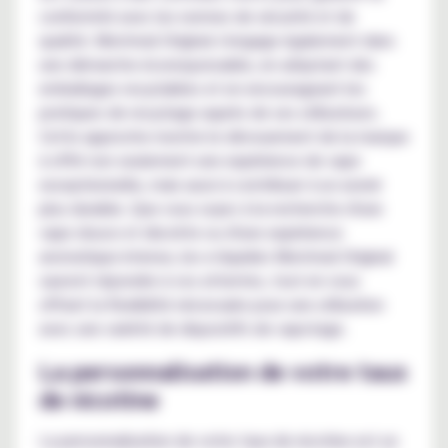
conformité avec les normes de sécurité et de
qualité. Montreal Original s'engage également dans
une démarche écoresponsable, en adoptant des
emballages recyclables et en encourageant les
pratiques de recyclage auprès de ses utilisateurs.
Cette approche montre le dévouement de la marque
à offrir non seulement une expérience de vape
exceptionnelle, mais aussi à contribuer à un avenir
plus durable. Que vous soyez à la recherche d'une
vape douce et discrète ou d'une expérience
aromatique intense, les e-liquides Montreal Original
sauront répondre à vos attentes, tout en vous
offrant la flexibilité nécessaire pour une utilisation
avec une variété de dispositifs de vapotage.
La personnalisation de votre taux
de nicotine
La personnalisation de votre taux de nicotine est un