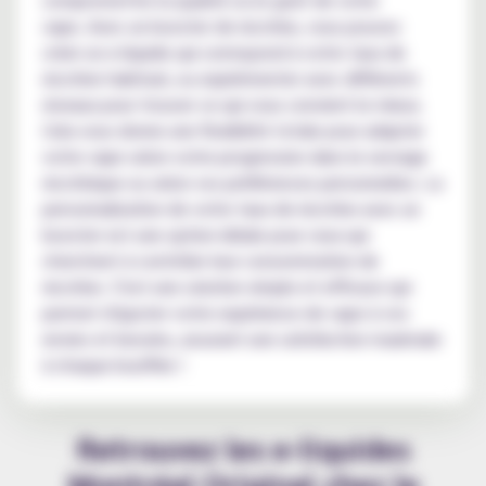
vape. Avec un booster de nicotine, vous pouvez
créer un e-liquide qui correspond à votre taux de
nicotine habituel, ou expérimenter avec différents
niveaux pour trouver ce qui vous convient le mieux.
Cela vous donne une flexibilité totale pour adapter
votre vape selon votre progression dans le sevrage
nicotinique ou selon vos préférences personnelles. La
personnalisation de votre taux de nicotine avec un
booster est une option idéale pour ceux qui
cherchent à contrôler leur consommation de
nicotine. C'est une solution simple et efficace qui
permet d'ajuster votre expérience de vape à vos
envies et besoins, assurant une satisfaction maximale
à chaque bouffée !
Retrouvez les e-liquides
Montréal Original chez le