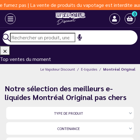
e de produits du vapotage est interdite aux moins de 18 ans | Va
0
Top ventes du moment
Le Vapoteur Discount
E-liquides
Montréal Original
Notre sélection des meilleurs e-
liquides Montréal Original pas chers
TYPE DE PRODUIT
CONTENANCE