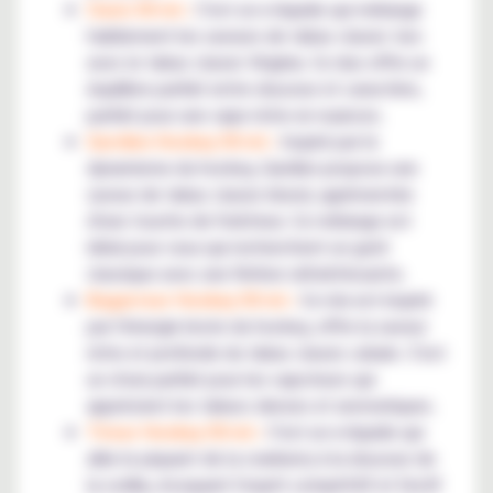
Oasis 50 ml :
C'est un e-liquide qui mélange
habilement les saveurs de tabac classic turc
avec le tabac classic Virginia. Ce duo offre un
équilibre parfait entre douceur et caractère,
parfait pour une vape riche en nuances.
Gardien Hockey 50 ml :
Inspiré par le
dynamisme du hockey, Gardien propose une
saveur de tabac classic blond, agrémentée
d'une touche de fraîcheur. Ce mélange est
idéal pour ceux qui recherchent un goût
classique avec une finition rafraîchissante.
Bagarreur Hockey 50 ml :
Ce mix est inspiré
par l'énergie brute du hockey, offre la saveur
riche et profonde du tabac classic cubain. C'est
un choix parfait pour les vapoteurs qui
apprécient les tabacs denses et aromatiques.
Tireur Hockey 50 ml :
C'est un e-liquide qui
allie le piquant de la cranberry à la douceur de
la vodka, évoquant l'esprit compétitif et festif