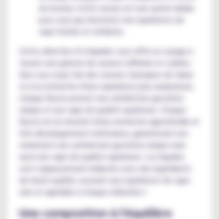
du hockey. Cette saveur est une option idéale
pour ceux qui cherchent une expérience de
vape fruitée et vivifiante.
Cette sélection d’e-liquides vous offre un voyage à
travers une gamme de saveurs raffinées et variées.
Que vous soyez fan des saveurs classiques de tabac
ou à la recherche d'une expérience plus audacieuse,
chaque flacon promet une satisfaction gustative
unique et une vape de qualité supérieure. Chaque
flacon est le résultat d'une recherche approfondie et
d'un développement méticuleux, garantissant non
seulement une satisfaction gustative unique mais
aussi une vape de qualité supérieure. Les liquides
sont soigneusement élaborés avec des ingrédients
de haute qualité, assurant une expérience de vape
sûre et agréable à chaque utilisation !
Une composition à l'équilibre