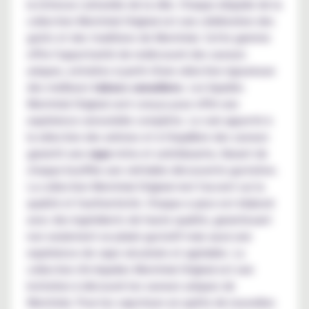
la richesse culturelle de la ville. Chaque eliquide de la
collection Montréal Original est une célébration des
goûts et des traditions de Montréal. Cette gamme
offre l'opportunité de redécouvrir des saveurs
uniques, extraites à partir d'une sélection rigoureuse
des meilleurs
tabacs canadiens
. Les liquides
Montréal Original sont conçus pour offrir une
expérience sensorielle complète. Le soin apporté à
la sélection des arômes et à l'équilibre des saveurs
garantit une
vape
riche et satisfaisante, faisant de
chaque bouffée une véritable découverte gustative.
La collection Montréal Original met l'accent sur la
qualité et l'authenticité. Chaque e-juice est élaboré
avec des ingrédients de haute qualité, garantissant
non seulement un plaisir gustatif mais aussi une
expérience de vape sécurisée et agréable. La
collection d'e-liquides Montréal Original est une
invitation à découvrir les saveurs uniques de
Montréal. Pour les vapoteurs en quête de nouvelles