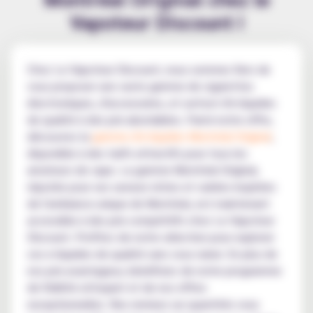
Vapoteur Discount !
Chez Le Vapoteur Discount, nous sommes fiers de
vous proposer une vaste gamme de cigarettes
électroniques, d'accessoires, et surtout d'e-liquides
de qualité à des prix abordables. Parmi notre offre,
découvrez la
gamme d'e-liquides Montréal Original
,
disponible à des tarifs attractifs pour tous les
amateurs de vape. La gamme Montréal Original,
réputée pour ses saveurs riches et variées inspirées
de l'ambiance unique de Montréal, est maintenant
accessible à des prix compétitifs chez Le Vapoteur
Discount. Profitez de notre sélection pour explorer
ces e-liquides de qualité sans vous ruiner. En plus de
nos prix avantageux, bénéficiez de notre programme
de fidélité attrayant et de nos offres
exceptionnelles. Nos remises sur quantités vous