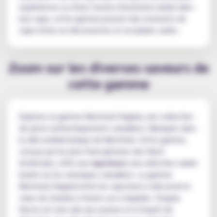
expériences ou d'une touche d'exotisme urbain dans
leur vape, cette gamme promet des moments de
vape riches en découvertes et en plaisirs variés.
Zoom sur les diverses saveurs de
cette gamme
Explorez la gamme Montreal Original, une collection
de juices authentiquement canadiens, fabriqués dans
la ville emblématique de Montréal. Cette gamme,
conçue par les plus francophones des Nord-
Américains, offre aux
vapoteurs
une sélection variée
basée sur les classiques canadiens. La gamme
Montreal Original invite les vapoteurs à découvrir le
cœur du Canada à travers ses e-liquides. Chaque
flacon est une ode aux saveurs et à l'esprit de