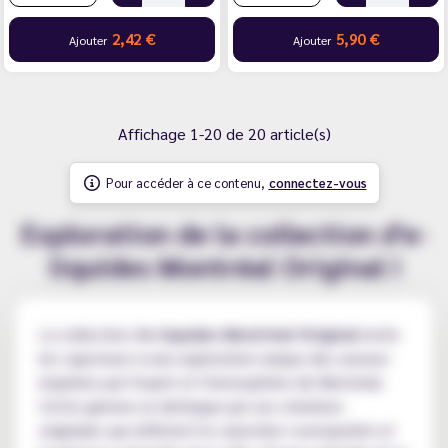
2,42 €
5,90 €
Ajouter
Ajouter
Affichage 1-20 de 20 article(s)
Pour accéder à ce contenu,
connectez-vous
Exploration de la collection d'e-
liquides Montréal Original !
La collection d'
e-liquides Montréal Original
invite
les vapoteurs à une exploration unique des saveurs
inspirées par l'esprit et l'atmosphère de Montréal.
Cette gamme se distingue par ses créations
originales qui reflètent le caractère cosmopolite et