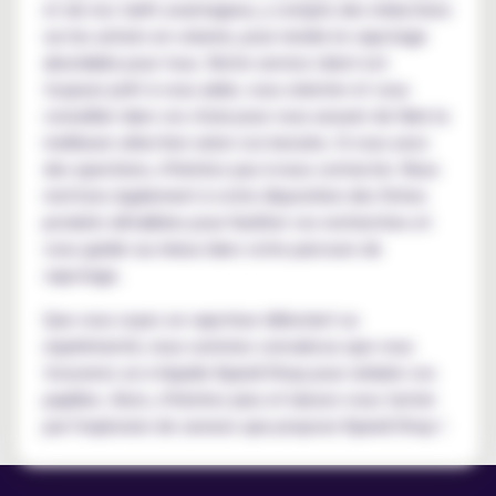
et de nos tarifs avantageux, y compris des réductions
sur les achats en volume, pour rendre le vapotage
abordable pour tous. Notre service client est
toujours prêt à vous aider, vous orienter et vous
conseiller dans vos choix pour vous assurer de faire la
meilleure sélection selon vos besoins. Si vous avez
des questions, n'hésitez pas à nous contacter. Nous
mettons également à votre disposition des fiches
produits détaillées pour faciliter vos recherches et
vous guider au mieux dans votre parcours de
vapotage.
Que vous soyez un vapoteur débutant ou
expérimenté, nous sommes convaincus que vous
trouverez un e-liquide Kyandi Shop pour séduire vos
papilles. Alors, n'hésitez plus et laissez-vous tenter
par l'explosion de saveurs que propose Kyandi Shop !