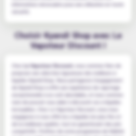
informations nécessaires pour une utilisation en toute
sécurité.
Choisir Kyandi Shop avec Le
Vapoteur Discount !
Chez
Le Vapoteur Discount
, nous sommes fiers de
proposer une sélection rigoureuse des meilleurs e-
liquides Kyandi Shop. Nous partageons l'engagement
de Kyandi Shop à offrir une expérience de vapotage
exceptionnelle à un coût abordable, et nous sommes
ravis de pouvoir vous aider à découvrir ces e-liquides
incroyables. Chez Le Vapoteur Discount, nous nous
engageons à vous offrir les e-liquides les plus fins et
de la meilleure qualité, tout en garantissant des prix
compétitifs. Profitez de notre programme de fidélité