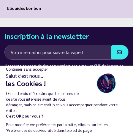
Eliquides bonbon
Inscription à la newsletter
J’accepte de recevoir des communications e-mail et SMS de la part de
Continuer sans accepter
LD Groupe
Salut c'est nous...
les Cookies !
Restez en contact
On a attendu d'être sûrs que le contenu de
ce site vous intéresse avant de vous
déranger, mais on aimerait bien vous accompagner pendant votre
visite...
C'est OK pour vous ?
La vente de cigarette électronique est interdite chez les moins de
Pour modifier vos préférences par la suite, cliquez sur le lien
18 ans. 🔞
'Préférences de cookies' situé dans le pied de page.