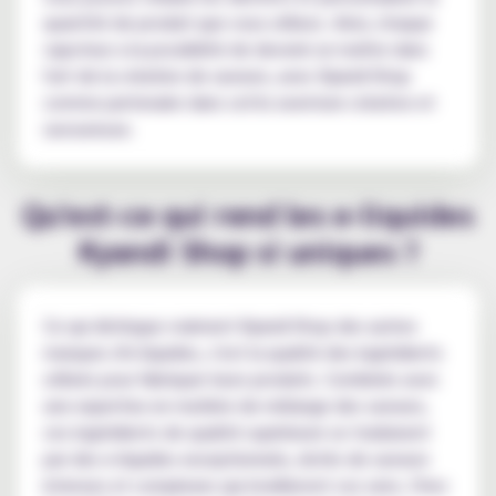
quantité de produit que vous utilisez. Ainsi, chaque
vapoteur a la possibilité de devenir un maître dans
l'art de la création de saveurs, avec Kyandi Shop
comme partenaire dans cette aventure créative et
savoureuse.
Qu'est-ce qui rend les e-liquides
Kyandi Shop si uniques ?
Ce qui distingue vraiment Kyandi Shop des autres
marques d'e-liquides, c'est la qualité des ingrédients
utilisés pour fabriquer leurs produits. Combinés avec
une expertise en matière de mélange des saveurs,
ces ingrédients de qualité supérieure se traduisent
par des e-liquides exceptionnels, dotés de saveurs
intenses et complexes qui éveilleront vos sens. Chez