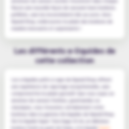
amateurs de saveurs sucrées trouveront dans chaque
flacon une nouvelle façon de savourer leurs bonbons
préférés, sans les inconvénients liés au sucre. Avec
Kyandi Shop, redécouvrez le plaisir des bonbons de
manière innovante et surprenante !
Les différents e-liquides de
cette collection
Les e-liquides prêts à vape de Kyandi Shop offrent
une expérience de vapotage exceptionnelle, sans
compromettre le plaisir gustatif. Que vous soyez un
amateur de saveurs fruitées, gourmandes ou
classiques, vous trouverez certainement votre
bonheur dans la gamme d'e-liquides de Kyandi Shop.
De l'e-liquide Super Tata Gaga 10 ml, un délicieux
bonbon fruité au goût de fraise, à l'e-liquide
Super