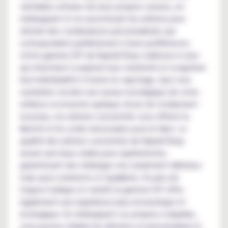
véritables artisans de leurs propres saveurs, en
mélangeant et en assortissant les arômes pour
obtenir des combinaisons personnalisées qui
correspondent parfaitement à leurs préférences.
Cette gamme DIY de Kyandi Shop s'adresse à ceux
qui cherchent à explorer leur créativité et à exprimer
leur individualité à travers le vapotage. Que vous
souhaitiez recréer une saveur nostalgique de votre
enfance ou inventer quelque chose de totalement
nouveau, ces arômes concentrés vous offrent la
liberté et les outils nécessaires pour le faire. La
qualité des arômes concentrés de Kyandi Shop
assure une base solide pour expérimenter,
garantissant des mélanges non seulement délicieux
mais aussi cohérents et équilibrés. En plus de
l'aspect ludique et créatif, la gamme DIY offre
également une expérience plus économique et
écologique. En mélangeant vos propres e-liquides,
vous pouvez réduire les déchets et personnaliser la