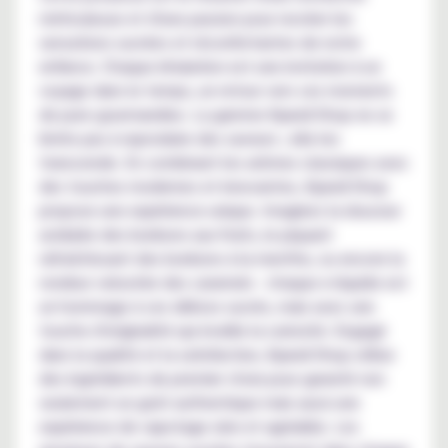
méticuleuse et d'une passion pour recréer les
sensations sucrées et réconfortantes de notre
enfance. Chaque inhalation est une invitation à un
voyage dans le temps, un retour vers ces moments
de pure gourmandise. La gamme Kyandi Shop ne se
limite pas à reproduire des saveurs ; elle les
transcende. En combinant les arômes classiques avec
des touches modernes et innovantes, Kyandi Shop
propose une expérience unique. Imaginez la douceur
acidulée des bonbons aux fruits, le piquant
rafraîchissant des bonbons à la menthe, ou encore la
rondeur veloutée des caramels - chaque e-liquide est
un hommage à ces délices sucrés, mais avec une
touche d'originalité qui éveille la curiosité. Engagé
dans la qualité et la satisfaction, Kyandi Shop utilise
des ingrédients de premier choix pour garantir non
seulement un goût authentique mais aussi une
expérience de vapotage sûre et agréable. Les