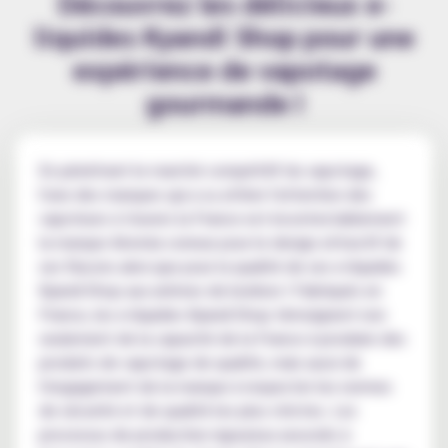
Découvrez les délicieux e-
liquides Kyandi Shop pour une
expérience de vapotage
gourmande !
En pénétrant le marché compétitif du vapotage,
l'une des marques qui a su attirer l'attention des
vapoteurs à travers la France est incontestablement
la marque Airomia connue pour le design attractif de
ses flacons ainsi que pour la qualité de ses e-liquides
Kyandi Shop aux arômes de bonbon ! Fabriqués en
France, les e-liquides Kyandi Shop témoignent non
seulement de la capacité de la France à produire des
produits de vapotage de qualité, mais aussi de
l'engagement de la marque à respecter les normes
de sécurité et de qualité les plus strictes. Les
processus de production rigoureux associés à