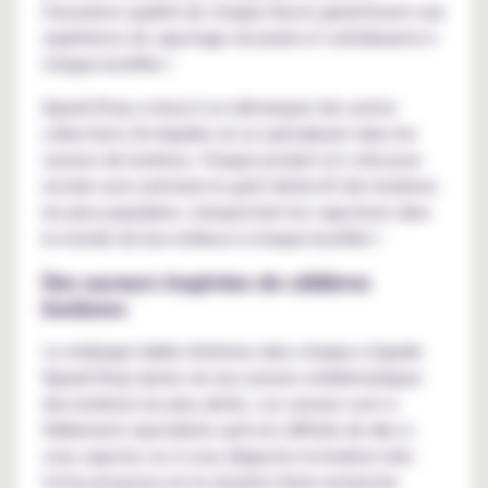
l'assurance qualité de chaque flacon garantissent une
expérience de vapotage sécurisée et satisfaisante à
chaque bouffée !
Kyandi Shop a réussi à se démarquer des autres
collections d'e-liquides en se spécialisant dans les
saveurs de bonbons. Chaque produit est créé pour
recréer avec précision le goût distinctif des bonbons
les plus populaires, transportant les vapoteurs dans
le monde de leur enfance à chaque bouffée !
Des saveurs inspirées de célèbres
bonbons
Le mélange habile d'arômes dans chaque e-liquide
Kyandi Shop donne vie aux saveurs emblématiques
des bonbons les plus aimés. Les saveurs sont si
fidèlement reproduites qu'il est difficile de dire si
vous vapotez ou si vous dégustez le bonbon réel.
Cette prouesse est le résultat d'une recherche