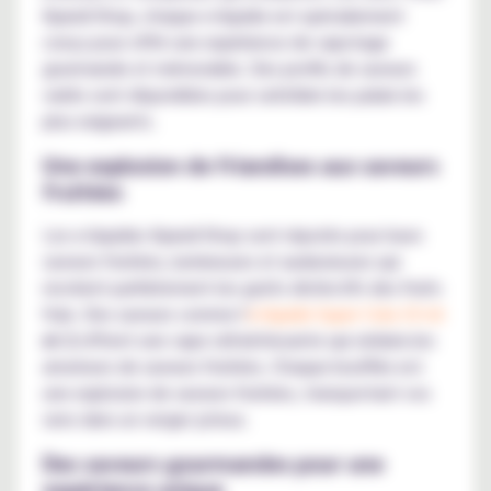
Kyandi Shop, chaque e-liquide est spécialement
conçu pour offrir une expérience de vapotage
gourmande et mémorable. Des profils de saveurs
variés sont disponibles pour satisfaire les palais les
plus exigeants.
Une explosion de friandises aux saveurs
fruitées
Les e-liquides Kyandi Shop sont réputés pour leurs
saveurs fruitées, lumineuses et audacieuses qui
recréent parfaitement les goûts distinctifs des fruits
frais. Des saveurs comme l'
e-liquide Super Cola 10 ml
et 2
offrent une vape rafraîchissante qui séduira les
amateurs de saveurs fruitées. Chaque bouffée est
une explosion de saveurs fruitées, transportant vos
sens dans un verger juteux.
Des saveurs gourmandes pour une
expérience unique