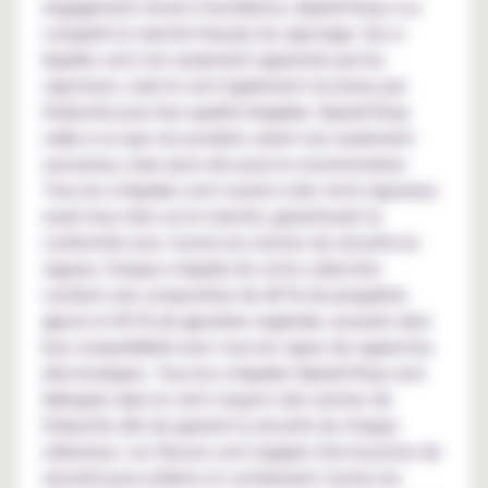
engagement envers l'excellence, Kyandi Shop a su
conquérir le marché français du vapotage. Ses e-
liquides sont non seulement appréciés par les
vapoteurs, mais ils sont également reconnus par
l'industrie pour leur qualité inégalée. Kyandi Shop
veille à ce que ses produits soient non seulement
savoureux, mais aussi sûrs pour la consommation.
Tous les e-liquides sont soumis à des tests rigoureux
avant leur mise sur le marché, garantissant la
conformité avec toutes les normes de sécurité en
vigueur. Chaque e-liquide de cette collection
contient une composition de 40 % de propylène
glycol et 60 % de glycérine végétale, assurant ainsi
leur compatibilité avec tous les types de cigarettes
électroniques. Tous les e-liquides Kyandi Shop sont
fabriqués dans le strict respect des normes de
l'industrie afin de garantir la sécurité de chaque
utilisateur. Les flacons sont équipés d'un bouchon de
sécurité pour enfants et contiennent toutes les