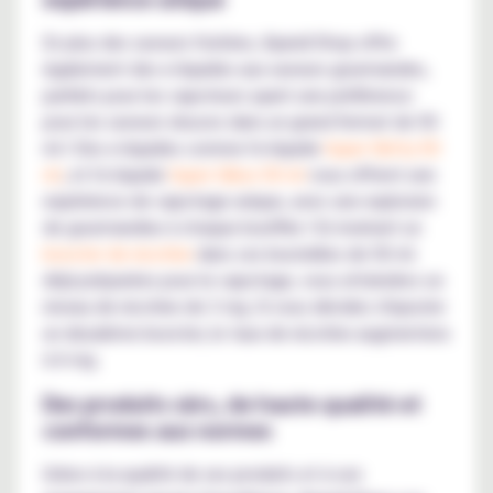
En plus des saveurs fruitées, Kyandi Shop offre
également des e-liquides aux saveurs gourmandes,
parfaits pour les vapoteurs ayant une préférence
pour les saveurs douces dans un grand format de 50
ml ! Des e-liquides comme l'e-liquide
Super Skitty 50
ml
, et l'e-liquide
Super Gibus 50 ml
vous offrent une
expérience de vapotage unique, avec une explosion
de gourmandise à chaque bouffée ! En insérant un
booster de nicotine
dans ces bouteilles de 50 ml
déjà préparées pour le vapotage, vous atteindrez un
niveau de nicotine de 3 mg. Si vous décidez d'ajouter
un deuxième booster, le taux de nicotine augmentera
à 6 mg.
Des produits sûrs, de haute qualité et
conformes aux normes
Grâce à la qualité de ses produits et à son