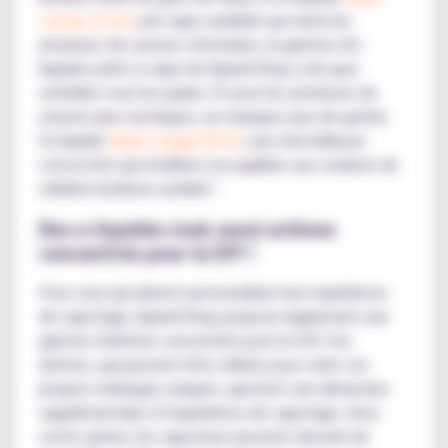
Lemon 10 ml
, une vape acidulée qui ravira les
amateurs de saveurs citronnées, la gamme d'e-
liquides prêts à vape de Kyandi Shop a de quoi
satisfaire tous les palais. Et pour les amateurs de
saveurs plus exotiques, ne manquez pas de goûter
l'e-liquide
Super Lequin 50 ml
, une merveilleuse
concoction qui éveillera vos papilles aux couleurs du
célèbre bonbons acidulé !
Des e-liquides mais aussi arômes
concentrés pour le DIY !
Pour ceux qui aiment personnaliser leur expérience
de vapotage, Kyandi Shop propose également une
gamme d'arômes concentrés pour le DIY. Ces
arômes, qui peuvent être utilisés pour créer vos
propres mélanges uniques, ajoutent une dimension
supplémentaire à l'expérience de vapotage. Avec
cette option, les vapoteurs peuvent devenir de