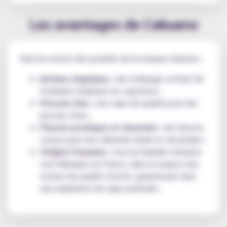
Les avantages de Cebueno
Voici les atouts des produits de la marque Cebueno :
Arômes atypiques :
des mélanges sortant de
l'ordinaire séduisant les vapoteurs ;
Prix pas cher :
une vape de qualité pour des
prix pas chers ;
Flacons pratiques et sécurisés :
des flacons
conçus pour une utilisation facile et sécuritaire ;
Origine française :
tous les liquides Cebueno
sont fabriqués en France, dans le respect des
normes de qualité strictes, garantissant ainsi
une expérience de vape optimale ;