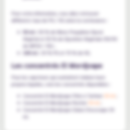
Pour votre information, vous allez retrouver
différents taux de PG / VG selon la contenance :
50 ml :
50 % de Mono Propylène Glycol
Végétal et 50 % de Glycérine Végétale (50/50
de MPGV / VG) ;
100 ml :
30 % PG et 70 % de VG.
Les concentrés El Mordjvape
Pour les vapoteurs qui souhaitent réaliser leurs
propres liquides, voici les concentrés disponibles :
Concentré El Mordjvape Pâte à Tartiner
30 ml
;
Concentré El Mordjvape Rocher
30 ml
;
Concentré El Mordjvape Dubaï Chocovape 30
ml.