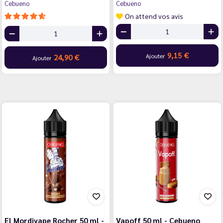
Cebueno
Cebueno
On attend vos avis
9,15 €
Ajouter
24,90 €
Ajouter
El Mordjvape Rocher 50 ml -
Vapoff 50 ml - Cebueno