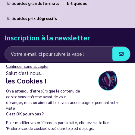
E-liquides grands formats
E-liquides
E-liquides prix dégressifs
Inscription à la newsletter
Continuer sans accepter
J’accepte de recevoir des communications e-mail et SMS de la part de
Salut c'est nous...
LD Groupe
les Cookies !
Restez en contact
On a attendu d'être sûrs que le contenu de
ce site vous intéresse avant de vous
déranger, mais on aimerait bien vous accompagner pendant votre
visite...
C'est OK pour vous ?
La vente de cigarette électronique est interdite chez les moins de
Pour modifier vos préférences par la suite, cliquez sur le lien
18 ans. 🔞
'Préférences de cookies' situé dans le pied de page.