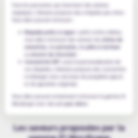
Pour les personnes qui cherchent des arômes
atypiques, Cebueno propose des e-liqudes pas chers.
Vous allez pouvoir retrouver :
Eliquide prêts à vaper :
prêts à être utilisés,
vous allez retrouver des saveurs de
crème de
noisettes
, de
pistache
, de
pâte à tartiner
ou
encore du chocolat
;
Concentrés DIY :
pour la personnalisation de
vos eliquides, Cebueno propose des concentrés
à mélanger avec une base de propylène glycol
et de glycérine végétale.
Vous allez pouvoir notamment retrouver la gamme El
Mordjvape avec des prix
pas chers
.
Les saveurs proposées par la
gamme El Mordjvape