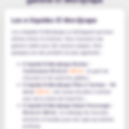
Les e-liquides El Mordjvape
Les e-liquides El Mordjvape se distinguent par leurs
arômes riches et intenses. Vous trouverez une
gamme variée avec des saveurs uniques. Voici
quelques-uns des produits les plus appréciés :
E-liquide El Mordjvape Rocher -
Contenance 50 ml et
100 ml
: un goût de
chocolat et de noisettes grillées ;
E-liquide El Mordjvape Pâte à Tartiner - 50
ml et
100 ml
: une saveur de pâte à tartiner
avec de la crème de noisettes ;
E-liquide El Mordjvape Dubaï Chocovape -
50 ml et 100 ml
: un mélange de chocolat,
pistache et kunafa, pour une vape aux arômes
profonds.