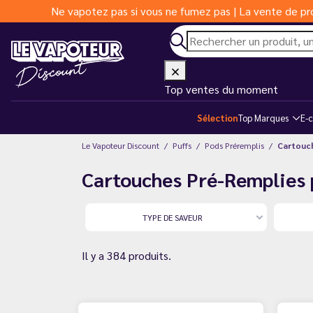
Ne vapotez pas si vous ne fumez pas | La vente de pro
Top ventes du moment
Sélection
Top Marques
E-c
Le Vapoteur Discount
Puffs
Pods Préremplis
Cartouch
Cartouches Pré-Remplies 
TYPE DE SAVEUR
Il y a 384 produits.