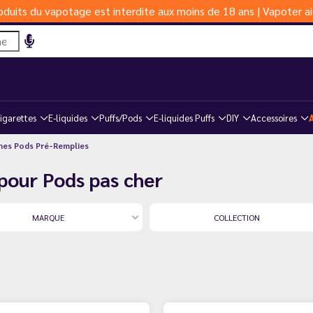
duits du vapotage est interdite aux moins de 18 ans | Vapoter ai
igarettes
E-liquides
Puffs/Pods
E-liquides Puffs
DIY
Accessoires
es Pods Pré-Remplies
pour Pods pas cher
MARQUE
COLLECTION