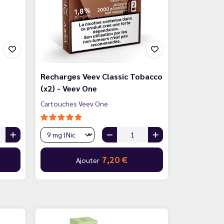
Recharges Veev Classic Tobacco
(x2) - Veev One
Cartouches Veev One
7,20 €
Ajouter