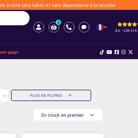
de à vivre sans tabac et sans dépendance à la nicotine
0
4.6 - 108 616 
Anti-gaspi
PLUS DE FILTRES
En stock en premier