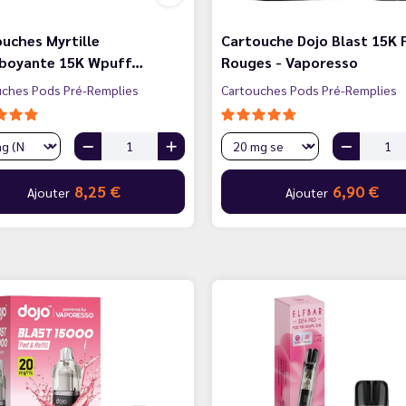
uches Myrtille
Cartouche Dojo Blast 15K F
boyante 15K Wpuff…
Rouges - Vaporesso
uches Pods Pré-Remplies
Cartouches Pods Pré-Remplies
8,25 €
6,90 €
Ajouter
Ajouter