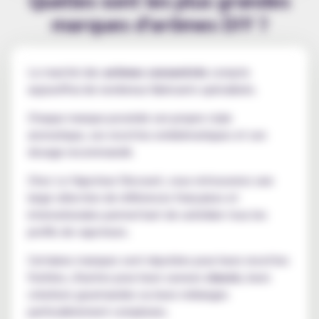
marques d'arômes DIY ?
Le marché des
arômes concentrés
compte
aujourd'hui de nombreux fabricants spécialisés.
Chaque marque possède son propre style
aromatique, ses recettes emblématiques et son
dosage recommandé.
Chez Le Vapoteur Discount, vous retrouverez une
large sélection de références françaises et
internationales permettant de satisfaire tous les
profils de vapoteurs.
Certaines marques sont réputées pour leurs recettes
fruitées, d'autres pour leurs saveurs
classic
, leurs
créations gourmandes ou leurs mélanges
particulièrement complexes.