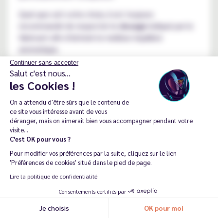
Quel que soit votre choix, il est toujours
recommandé de respecter le
dosage
indiqué par le
fabricant afin d'obtenir le meilleur équilibre
aromatique.
Continuer sans accepter
Salut c'est nous...
Comment utiliser un arôme
les Cookies !
concentré DIY ?
On a attendu d'être sûrs que le contenu de
ce site vous intéresse avant de vous
déranger, mais on aimerait bien vous accompagner pendant votre
visite...
L'utilisation d'un
arôme concentré DIY
est simple,
C'est OK pour vous ?
mais quelques règles permettent d'obtenir un
Pour modifier vos préférences par la suite, cliquez sur le lien
résultat fidèle à la recette imaginée par son
'Préférences de cookies' situé dans le pied de page.
fabricant. Contrairement à un e-liquide prêt à
Lire la politique de confidentialité
vapoter, un
concentré
doit toujours être mélangé à
Consentements certifiés par
une base composée de propylène glycol (PG) et de
glycérine végétale (VG), avec ou sans
boosters de
Je choisis
OK pour moi
Recommander ma dernière commande
nicotine
.