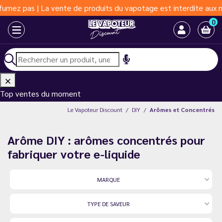
de produits du vapotage est interdite aux moins de 18 ans | Vapo
0
Top ventes du moment
Le Vapoteur Discount
DIY
Arômes et Concentrés
Arôme DIY : arômes concentrés pour
fabriquer votre e-liquide
MARQUE
TYPE DE SAVEUR