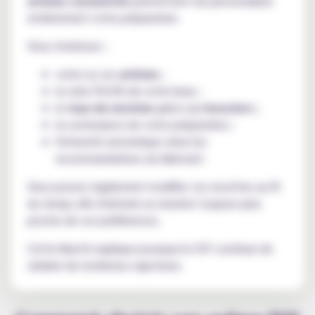
arômes concentrés
permettent de personnaliser
entièrement votre préparation.
Vous choisissez :
votre ou vos
arômes
;
le ratio PG/VG de votre base ;
le
taux de nicotine
grâce aux
boosters
;
la contenance de votre préparation ;
l'intensité aromatique selon les
recommandations du fabricant.
Vous pouvez également modifier vos recettes au fil
du temps afin d'obtenir un résultat toujours plus
proche de vos préférences.
Cette liberté explique pourquoi le DIY continue de
séduire de nombreux vapoteurs.