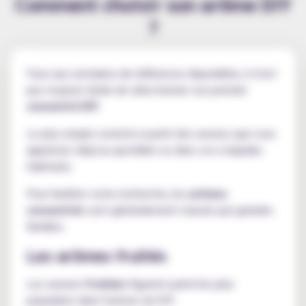
Comment choisir son arôme DIY
?
Face aux centaines de références disponibles, il n'est
pas toujours facile de sélectionner son premier
concentré DIY
.
Le plus simple consiste à partir des saveurs que vous
appréciez déjà au quotidien ou dans vos e-liquides
habituels.
Pour faciliter votre recherche, les
arômes
concentrés
sont généralement classés par grandes
familles.
Les arômes fruités
Les saveurs
fruitées
figurent parmi les plus
populaires dans l'univers du DIY.