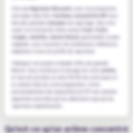
Chez
Le Vapoteur Discount
, nous vous proposons
une large sélection d'
arômes concentrés DIY
issus
des plus grandes
marques
du vapotage. Que vous
soyez à la recherche d'une saveur
fruit
,
fruits
rouges
,
menthe
,
classic blond
, gourmande ou plus
originale, vous trouverez de nombreuses références
adaptées à tous les profils de vapoteurs.
Fabriquer son propre e-liquide offre une grande
liberté. Vous choisissez le dosage de votre
arôme
,
le taux de nicotine, le ratio PG/VG de votre base et
le volume final de votre préparation. Cette
personnalisation fait aujourd'hui du DIY une solution
appréciée aussi bien par les débutants que par les
vapoteurs expérimentés.
Qu'est-ce qu'un arôme concentré