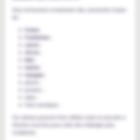
Vous retrouverez notamment des concentrés à base
de :
fraise
;
framboise
;
cassis
;
citron
;
kiwi
;
melon
;
mangue
;
pêche ;
pomme ;
raisin ;
fruits exotiques.
Ces arômes peuvent être utilisés seuls ou associés à
d'autres recettes pour créer des mélanges plus
complexes.