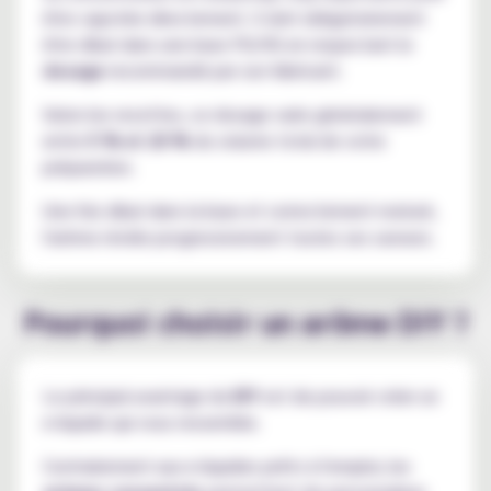
être vapotée directement. Il doit obligatoirement
être dilué dans une base PG/VG en respectant le
dosage
recommandé par son fabricant.
Selon les recettes, ce dosage varie généralement
entre
5 % et 20 %
du volume total de votre
préparation.
Une fois dilué dans la base et correctement maturé,
l'arôme révèle progressivement toutes ses saveurs.
Pourquoi choisir un arôme DIY ?
Le principal avantage du
DIY
est de pouvoir créer un
e-liquide qui vous ressemble.
Contrairement aux e-liquides prêts à l'emploi, les