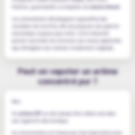
fraîches, gourmandes ou inspirées du
classic blond
.
Les aromaticiens développent aujourd'hui des
centaines de recettes afin de proposer une palette
aromatique toujours plus riche. Cette diversité
permet aussi bien de retrouver une saveur appréciée
que d'imaginer une création totalement originale.
Peut-on vapoter un arôme
concentré pur ?
Non.
Un
arôme DIY
ne doit jamais être utilisé seul dans
une cigarette électronique.
Sa concentration est beaucoup trop importante pour