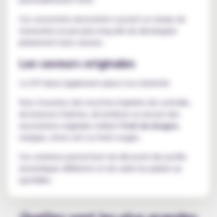
Ces concentrés nécessitent souvent un temps de
maturation un peu plus long afin de développer
pleinement leurs saveurs.
Les saveurs originales
Le DIY laisse également place à la créativité.
Vous trouverez des recettes inspirées de cocktails,
de boissons fraîches, de bonbons ou encore des
associations originales mêlant
fruit du dragon
,
mangue, citron vert ou fruits rouges.
Ces créations permettent de découvrir des profils
aromatiques différents et de varier les plaisirs au
quotidien.
Quelles sont les plus grandes