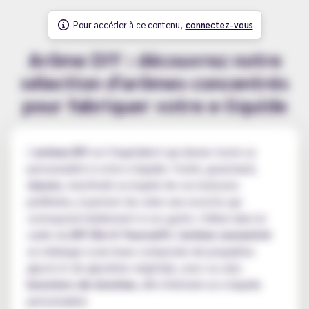
Pour accéder à ce contenu,
connectez-vous
Arôme DIY : découvrez notre
sélection d'arômes concentrés
pour fabriquer votre e-liquide
L'
arôme DIY
est l'ingrédient qui donne toute sa
personnalité à votre e-liquide. Fruité, gourmand,
classic
, mentholé ou inspiré de vos boissons
préférées, il permet de créer une recette qui
correspond réellement à vos goûts. Utilisé dans le
cadre du
DIY (Do It Yourself)
, l'
arôme concentré
se mélange à une base composée de propylène
glycol et de glycérine végétale, avec ou sans
boosters de nicotine
, afin d'obtenir un e-liquide
personnalisé.