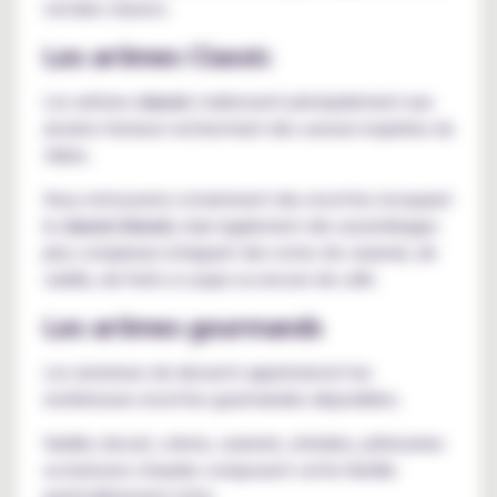
certains classics.
Les arômes Classic
Les arômes
classic
s'adressent principalement aux
anciens fumeurs recherchant des saveurs inspirées du
tabac.
Vous retrouverez notamment des recettes évoquant
le
classic blond
, mais également des assemblages
plus complexes intégrant des notes de caramel, de
vanille, de fruits à coque ou encore de café.
Les arômes gourmands
Les amateurs de desserts apprécieront les
nombreuses recettes gourmandes disponibles.
Vanille, biscuit, crème, caramel, céréales, pâtisseries
ou boissons chaudes composent cette famille
particulièrement riche.