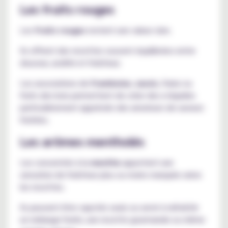
Les fruits rouges
Les
fruits rouges
restent une valeur sûre.
Ils offrent des recettes souvent équilibrées entre
douceur, acidité et fraîcheur.
Les associations de
framboise
,
cassis
, fraise ou
fruits des bois permettent de créer des e-liquides
particulièrement appréciés des amateurs de saveurs
fruitées.
Les arômes mentholés
Les concentrés à la
menthe
apportent une
sensation de fraîcheur plus ou moins marquée selon
les recettes.
Ils peuvent être vapotés seuls ou servir à rafraîchir
un mélange fruité, une recette gourmande ou même