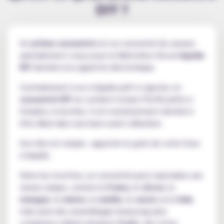
DIY ?
Un
arôme concentré
est un concentré de saveurs
spécialement conçu pour la fabrication d'un
e-liquide
DIY
destiné à la cigarette électronique.
Contrairement à un e-liquide prêt à vapoter, un
concentré DIY
ne contient ni base PG/VG prête à
l'emploi, ni nicotine. Il est exclusivement destiné à
être dilué dans une base avant utilisation.
Son rôle est simple : apporter le goût de votre futur
e-liquide.
Selon les recettes, un concentré peut reproduire une
saveur unique, comme la
fraise
, le
citron
, la
mangue
, le
melon
, la
vanille
, le
cassis
ou le
kiwi
,
mais aussi des assemblages beaucoup plus
complexes mêlant plusieurs
fruits
, des notes