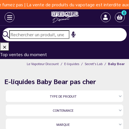
 pas | La vente de produits du vapotage est interdite aux moins 
0
Top ventes du moment
Le Vapoteur Discount
E-liquides
Secret's Lab
Baby Bear
E-liquides Baby Bear pas cher
TYPE DE PRODUIT
CONTENANCE
MARQUE