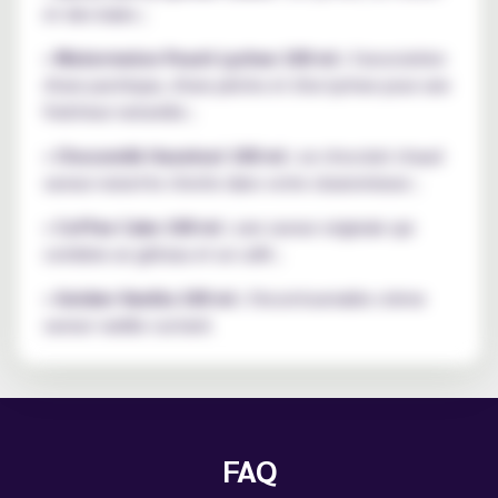
et des baies ;
• Watermelon Peach Lychee 100 ml :
l'association
d'une pastèque, d'une pêche et d'un lychee pour une
fraîcheur naturelle ;
• Chocomilk Hazelnut 100 ml :
un chocolat chaud
saveur noisette s'invite dans votre clearomiseur ;
• Coffee Cake 100 ml :
une saveur originale qui
combine un gâteau et un café ;
• Golden Vanilla 100 ml :
l'incontournable crème
saveur vanille custard.
FAQ