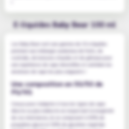
!
E-liquides Baby Bear 100 ml
Les Baby Bear sont une gamme de 10 e-liquides
premium aux mélanges audacieux de fruits, de
cocktails, de boissons chaudes et de gâteaux pour
une expérience de vape diversifiée et satisfaire les
amateurs de vape les plus exigeants !
Une composition en 50/50 de
PG/VG
Conçus pour s'adapter à tous les types de vape
directe ou plus indirecte en respectant la longévité
de vos résistances, ils se composent à 50% de
propylène glycol et 50% de glycérine végétale