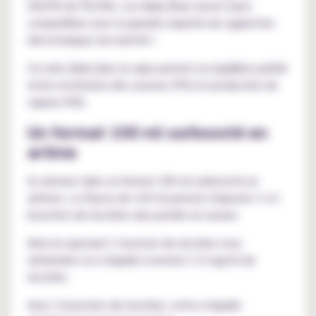
(50/50 de PG/VG). Les Baby Bear seront donc
compatibles avec la grande majorité de cigarettes
électroniques du marché !
Ce ratio idéal dans la vape permet un équilibre parfait
entre restitution des saveurs (PG) et production de
vapeur (VG).
Un format 100 ml surboosté en
arôme
Ils arrivent dans un format 100 ml surboosté en
arômes. Le flacon de 120 ml permet d'ajouter 1 à 2
boosters de nicotine sans perdre en saveur.
Ainsi en ajoutant 1 booster de nicotine vous
obtiendrez un e-liquide à environ 1.5 mg/ml de
nicotine.
Avec 2 boosters de nicotine, votre e-liquide