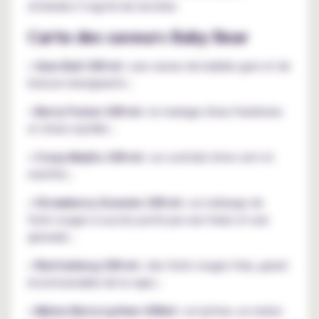
atteindra 3 mg/ml de nicotine.
Carte des saveurs Baby Bear
• Gum Bull 100 ml :
une saveur de bubble gum et de
boisson énergisante ;
• Berry Fusion 100 ml :
le mariage d'une framboise
et d'une myrtille ;
• Crazy Mojito 100 ml :
un cocktail citron vert et
menthe ;
• Strawberry Granate 100 ml :
un mélange de
fruits rouges à succès porté par une fraise et une
grenade ;
• Red Iceberg 100 ml :
des fruits rouges frais, grand
incontournable de la vape ;
• Melon Berry Lychee 100ml :
un lychee, un melon