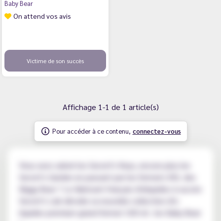
Baby Bear
On attend vos avis
Victime de son succès
Affichage 1-1 de 1 article(s)
Pour accéder à ce contenu,
connectez-vous
Vous avez adoré les Secret's Keys, encore plus les
Secret's Garden en passant par les formats XXL des
Biggy Bear ? Le fabricant français d'eliquides à succès
Secret's Lab dévoile sa nouvelle collection d'e-
liquides premium grand format 100 ml : les Baby Bear