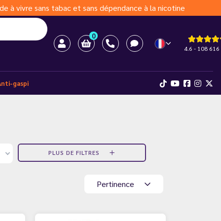
de à vivre sans tabac et sans dépendance à la nicotine
0
4.6 - 108 616 
Anti-gaspi
PLUS DE FILTRES
Pertinence