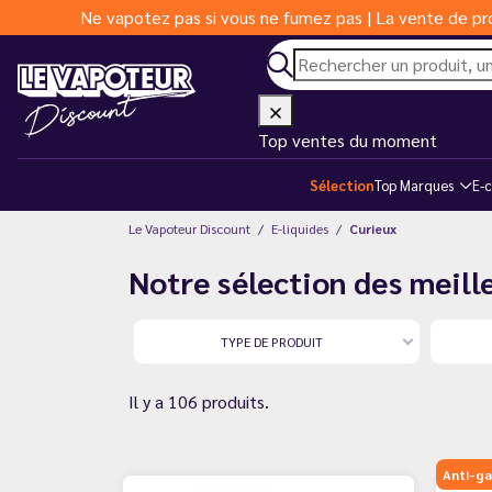
Ne vapotez pas si vous ne fumez pas | La vente de pro
Top ventes du moment
Sélection
Top Marques
E-c
Le Vapoteur Discount
E-liquides
Curieux
Notre sélection des meille
TYPE DE PRODUIT
Il y a 106 produits.
Anti-ga