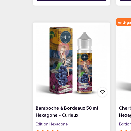
Anti-ga
Bamboche à Bordeaux 50 ml
Cher
Hexagone - Curieux
Hexag
Édition Hexagone
Éditi