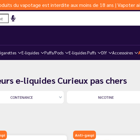
duits du vapotage est interdite aux moins de 18 ans | Vapoter ai
igarettes
E-liquides
Puffs/Pods
E-liquides Puffs
DIY
Accessoires
urs e-liquides Curieux pas chers
CONTENANCE
NICOTINE
spi
Anti-gaspi