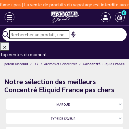
as | La vente de produits du vapotage est interdite aux moins de
0
Top ventes du moment
 Vapoteur Discount
DIY
Arômes et Concentrés
Concentré Eliquid France
Notre sélection des meilleurs
Concentré Eliquid France pas chers
MARQUE
TYPE DE SAVEUR