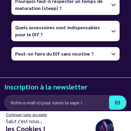
Pourquoi faut-il respecter un temps de
maturation (steep) ?
Quels accessoires sont indispensables
pour le DIY ?
Peut-on faire du DIY sans nicotine ?
Inscription à la newsletter
Continuer sans accepter
J’accepte de recevoir des communications e-mail et SMS de la part de
Salut c'est nous...
LD Groupe
les Cookies !