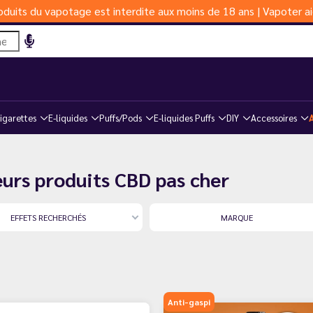
duits du vapotage est interdite aux moins de 18 ans | Vapoter ai
igarettes
E-liquides
Puffs/Pods
E-liquides Puffs
DIY
Accessoires
eurs produits CBD pas cher
EFFETS RECHERCHÉS
MARQUE
Anti-gaspi