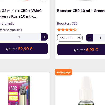
 G2 mini+ x CBD x VMAC
Booster CBD 10 ml - Green
berry Kush 10 ml -…
réremplis
Boosters CBD
attend vos avis
59,90 €
Ajouter
6,93 €
Ajouter
Anti-gaspi