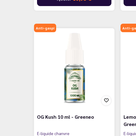
Anti-gaspi
Anti-ga
OG Kush 10 ml - Greeneo
Lemo
Gree
E-liquide chanvre
E-liqu