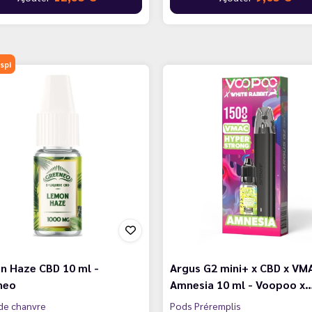
spi
n Haze CBD 10 ml -
Argus G2 mini+ x CBD x VM
neo
Amnesia 10 ml - Voopoo x
ide chanvre
Pods Préremplis