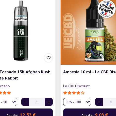
 Tornado 15K Afghan Kush
Amnesia 10 ml - Le CBD Di
te Rabbit
ornado
Le CBD Discount
12,53 €
9,03 €
Ajouter
Ajouter