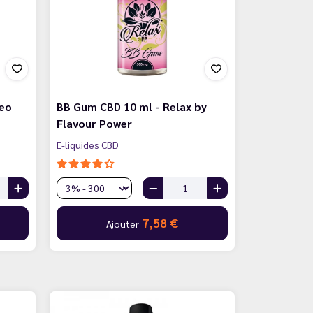
neo
BB Gum CBD 10 ml - Relax by
Flavour Power
E-liquides CBD
7,58 €
Ajouter