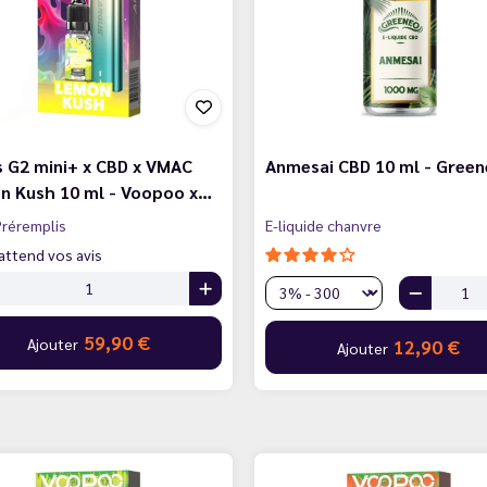
 G2 mini+ x CBD x VMAC
Anmesai CBD 10 ml - Gree
n Kush 10 ml - Voopoo x…
réremplis
E-liquide chanvre
attend vos avis
59,90 €
Ajouter
12,90 €
Ajouter