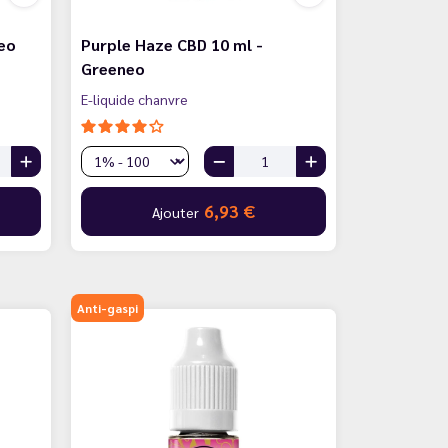
eo
Purple Haze CBD 10 ml -
Greeneo
E-liquide chanvre
6,93 €
Ajouter
Anti-gaspi