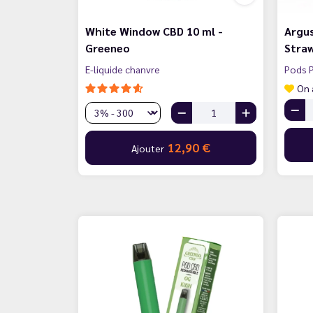
White Window CBD 10 ml -
Argus
Greeneo
Straw
E-liquide chanvre
Pods P
On 
12,90 €
Ajouter