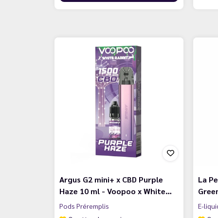
Argus G2 mini+ x CBD Purple
La Pe
Haze 10 ml - Voopoo x White…
Green
Pods Préremplis
E-liqu