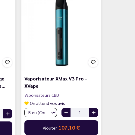
ge
Vaporisateur XMax V3 Pro -
te…
XVape
Vaporisateurs CBD
On attend vos avis
107,10 €
Ajouter