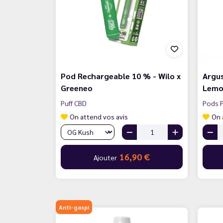
Pod Rechargeable 10 % - Wilo x
Argus
Greeneo
Lemo
Puff CBD
Pods P
On attend vos avis
On 
16,90 €
Ajouter
Anti-gaspi