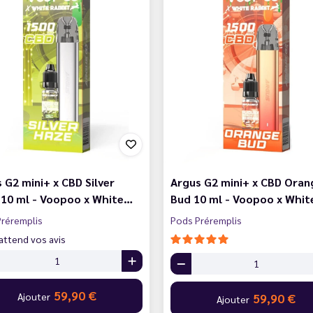
 G2 mini+ x CBD Silver
Argus G2 mini+ x CBD Oran
 10 ml - Voopoo x White…
Bud 10 ml - Voopoo x Whi
réremplis
Pods Préremplis
attend vos avis
59,90 €
Ajouter
59,90 €
Ajouter