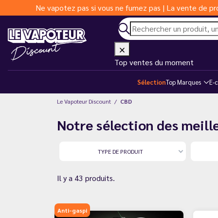
Ne vapotez pas si vous ne fumez pas | La vente de pro
Top ventes du moment
Sélection
Top Marques
E-c
Le Vapoteur Discount
CBD
Notre sélection des meill
TYPE DE PRODUIT
Il y a 43 produits.
Anti-gaspi