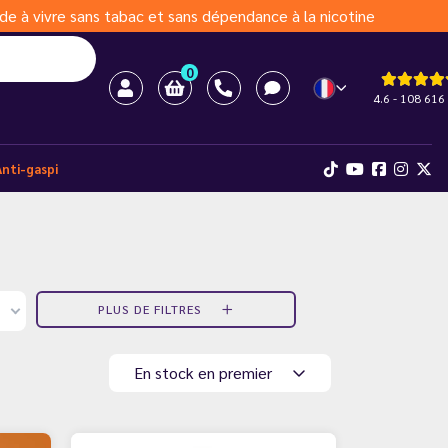
de à vivre sans tabac et sans dépendance à la nicotine
0
4.6 - 108 616 
Anti-gaspi
PLUS DE FILTRES
En stock en premier