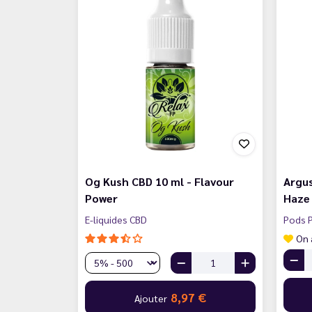
Og Kush CBD 10 ml - Flavour
Argus
Power
Haze
E-liquides CBD
Pods P
On 
8,97 €
Ajouter